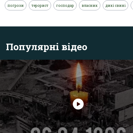
погрози
терорист
господар
власник
дикі свині
Популярні відео