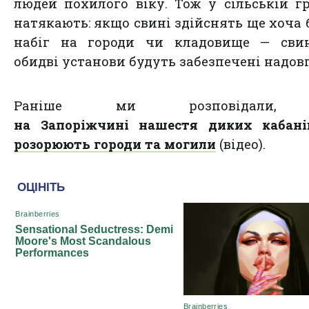
людей похилого віку. Тож у сільській г
натякають: якщо свині здійснять ще хоча 
набіг на городи чи кладовище — сви
обидві установи будуть забезпечені надовг
Раніше ми розповідали
на Запоріжчині нашестя диких кабанів
розорюють городи та могили
(відео).