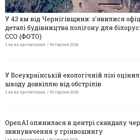
У 43 км від Чернігівщини: з'явилися офі
деталі будівництва полігону для білору
ССО (ФОТО)
2 хв на прочитання
06 Серпня 2026
У Всеукраїнській екологічній лізі оціни
шкоду довкіллю від обстрілів
2 хв на прочитання
06 Серпня 2026
OpenAI опинилася в центрі скандалу чер
звинувачення у грінвошингу
1 хв на прочитання
06 Серпня 2026