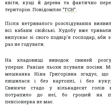
квіти, кущі й дерева та фактично пер
територію. Повідомляє
"ТСН"
.
Після нетривалого розслідування вияви
всі кабани свійські. Худобу вже тривал
випускає зі свого подвір'я господар, аби 
раз не годувати.
На кладовищі виводок свиней розгу
уперше. Раніше льохи псували посіви. М
мешканка Ніна Григорівна згадує, що 
лишилася і без картоплі, і без кукур
Свиняче стадо у кількадесят голів в
потрапило до неї, бо грошей на п
пенсіонерка не має.