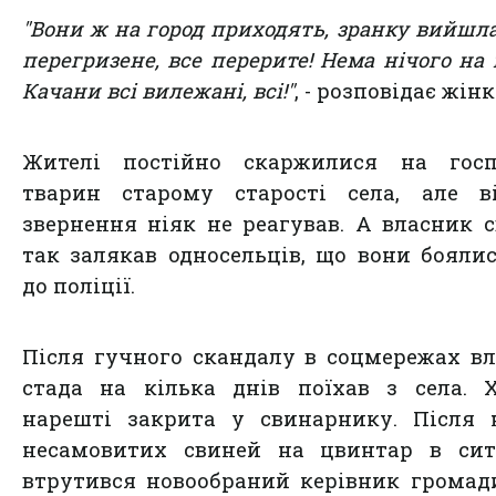
"Вони ж на город приходять, зранку вийшла
перегризене, все перерите! Нема нічого на г
Качани всі вилежані, всі!"
, - розповідає жінк
Жителі постійно скаржилися на госп
тварин старому старості села, але в
звернення ніяк не реагував. А власник 
так залякав односельців, що вони бояли
до поліції.
Після гучного скандалу в соцмережах в
стада на кілька днів поїхав з села. 
нарешті закрита у свинарнику. Після 
несамовитих свиней на цвинтар в сит
втрутився новообраний керівник громад