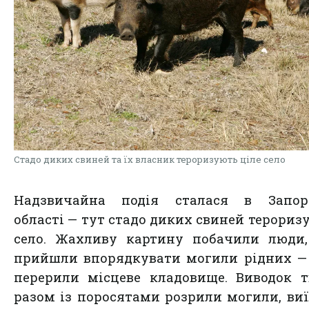
Стадо диких свиней та їх власник тероризують ціле село
Надзвичайна подія сталася в Запорі
області — тут стадо диких свиней тероризу
село. Жахливу картину побачили люди,
прийшли впорядкувати могили рідних —
перерили місцеве кладовище. Виводок 
разом із поросятами розрили могили, виї