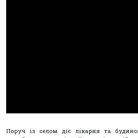
Поруч із селом діє лікарня та будино