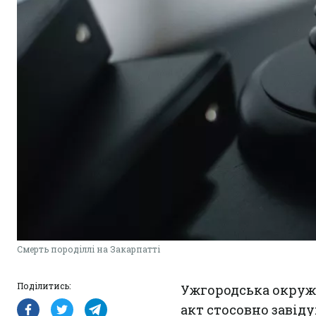
Смерть породіллі на Закарпатті
Поділитись:
Ужгородська окруж
акт стосовно завід