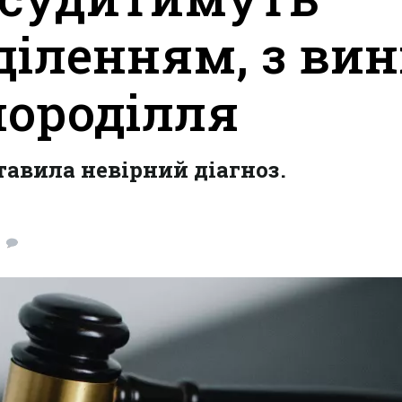
діленням, з ви
породілля
тавила невірний діагноз.