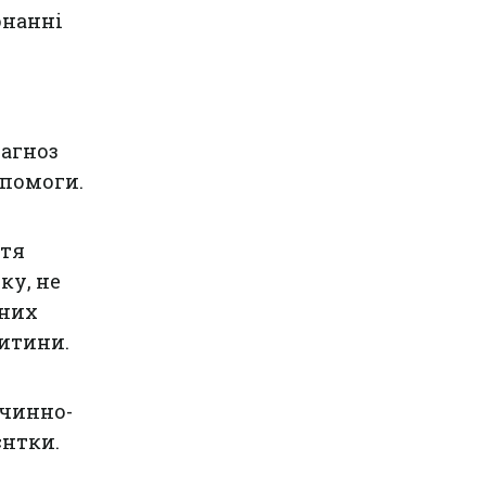
онанні
іагноз
опомоги.
ття
ку, не
аних
итини.
ичинно-
єнтки.