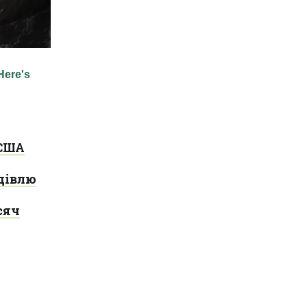
 США
дівлю
сяч