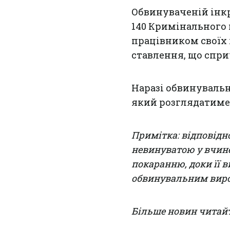
Обвинуваченій інкр
140 Кримінального
працівником своїх 
ставлення, що спр
Наразі обвинувальн
який розглядатиме 
Примітка: відповідно
невинуватою у вчине
покаранню, доки її в
обвинувальним виро
Більше новин читай