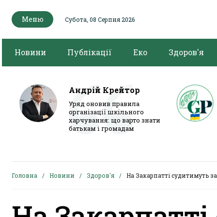
Меню
Субота, 08 Серпня 2026
Новини
Публікації
Еко
Здоров'я
Андрій Крейтор
Уряд оновив правила
організації шкільного
харчування: що варто знати
батькам і громадам
Головна
Новини
Здоров'я
На Закарпатті судитимуть за
На Закарпатті