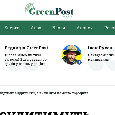
Енерго
Агро
Блоги
Анонси
Розс
Редакція GreenPost
Іван Русєв
Лісове м’ясо чи тиха
Найвідоміший 
загроза? Вся правда про
мандрівник
гриби у вашому раціоні
відуючу відділенням, з вини якої померла породілля
 судитимуть