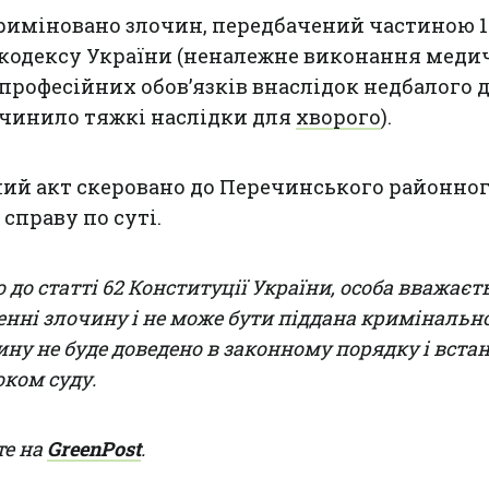
иміновано злочин, передбачений частиною 1 
 кодексу України (неналежне виконання мед
професійних обов’язків внаслідок недбалого 
ичинило тяжкі наслідки для
хворого
).
ий акт скеровано до Перечинського районног
справу по суті.
 до статті 62 Конституції України, особа вважаєт
нні злочину і не може бути піддана кримінальн
ину не буде доведено в законному порядку і вста
ком суду.
те на
GreenPost
.