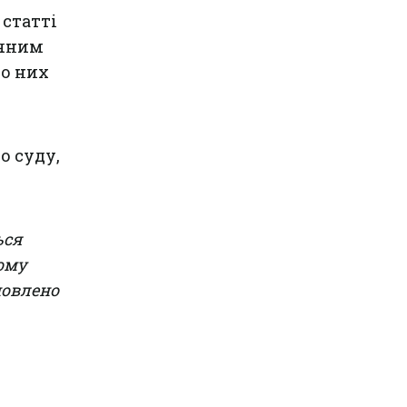
статті
ичним
до них
о суду,
ься
ому
новлено