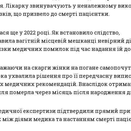
тя. Лікарку звинувачують у неналежному вик
зків, що призвело до смерті пацієнтки.
ася ще у 2022 році. Як встановило слідство,
вила вагітній місцевій мешканці невірний д
изки медичних помилок під час надання їй д
важаючи на скарги жінки на погане самопочу
рка ухвалила рішення про її передчасну випис
х медичних рекомендацій. Внаслідок отрим
ля померла через місяць після народження д
едичної експертизи підтвердили прямий пр
к між діями медика та настанням смерті паці