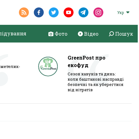
Укр
лідування
Фото
Відео
Пошук
GreenPost про
екофуд
метелик-
Сезон кавунів та динь:
коли баштанові насправді
безпечні та як уберегтися
від нітратів