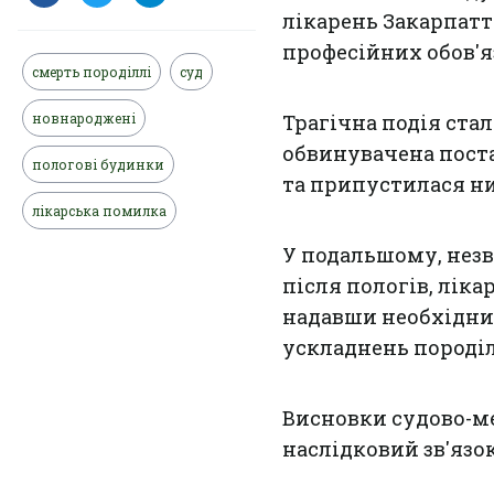
лікарень Закарпат
професійних обов'я
смерть породіллі
суд
новнароджені
Трагічна подія стал
обвинувачена поста
пологові будинки
та припустилася н
лікарська помилка
У подальшому, нез
після пологів, ліка
надавши необхідни
ускладнень породіл
Висновки судово-м
наслідковий зв'язо