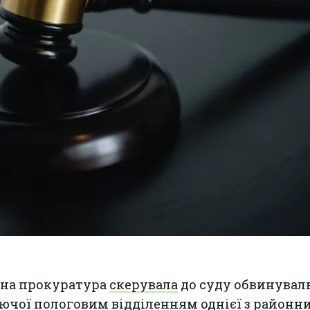
на прокуратура
скерувала
до суду обвинувал
уючої пологовим відділенням однієї з районн