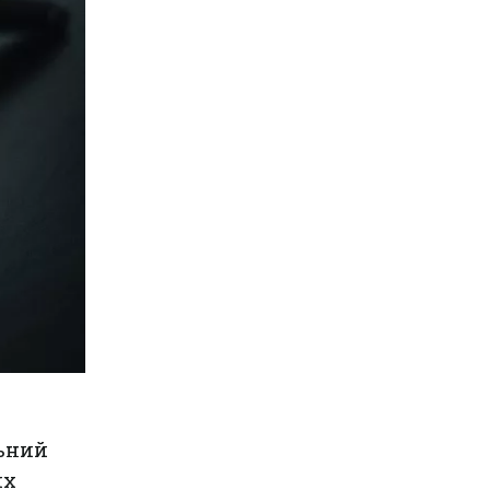
ьний
их