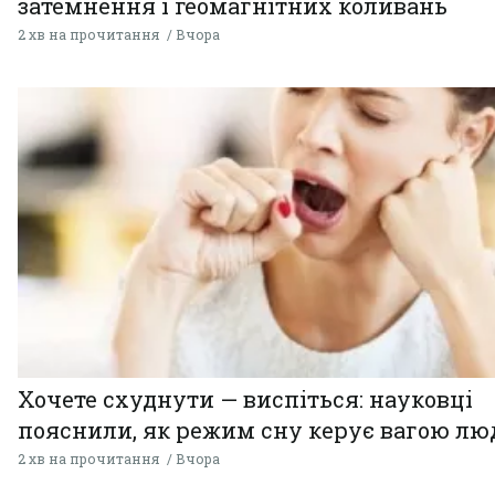
затемнення і геомагнітних коливань
2 хв на прочитання
Вчора
Хочете схуднути — виспіться: науковці
пояснили, як режим сну керує вагою л
2 хв на прочитання
Вчора