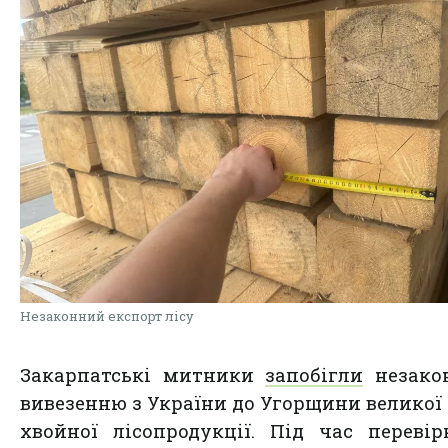
Незаконний експорт лісу
Закарпатські митники
запобігли
незако
вивезенню з України до Угорщини великої 
хвойної лісопродукції. Під час переві