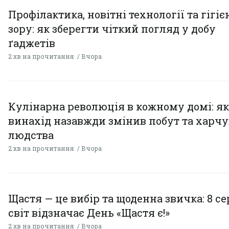
Профілактика, новітні технології та гігіє
зору: як зберегти чіткий погляд у добу
ґаджетів
2 хв на прочитання
Вчора
Кулінарна революція в кожному домі: як
винахід назавжди змінив побут та харч
людства
2 хв на прочитання
Вчора
Щастя — це вибір та щоденна звичка: 8 с
світ відзначає День «Щастя є!»
2 хв на прочитання
Вчора