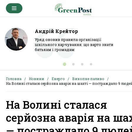
Андрій Крейтор
Уряд оновив правила організації
шкільного харчування: що варто знати
батькам і громадам
Головна
Новини
Енерго
Викопне паливо
На Волині сталася серйозна аварія на шахті — постраждало 9 люде
На Волині сталася
серйозна аварія на ша
— постраждало 9 люде