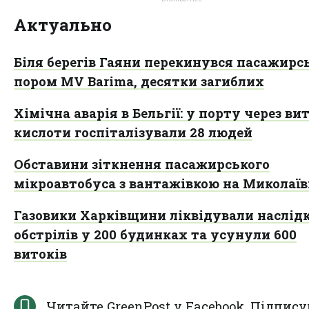
Актуально
Біля берегів Гаяни перекинувся пасажирс
пором MV Barima, десятки загиблих
Хімічна аварія в Бельгії: у порту через ви
кислоти госпіталізували 28 людей
Обставини зіткнення пасажирського
мікроавтобуса з вантажівкою на Миколаї
Газовики Харківщини ліквідували наслід
обстрілів у 200 будинках та усунули 600
витоків
Читайте GreenPost у
Facebook
. Підпису