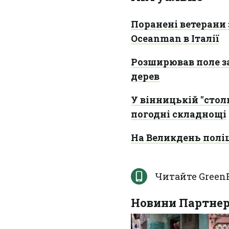
Поранені ветерани
Oceanman в Італії
Розширював поле за
дерев
У вінницькій "стол
погодні складнощі
На Великдень поліц
Читайте Green