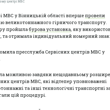
ному центрі МВС
і МВС у Вінницькій області вперше
провели
ію великотоннажного гірничого транспорту.
уру пройшла
бурова установка
, яку використо
х, та отримала індивідуальний номерний знак –
домила пресслужба Сервісних центрів МВС у
.
тала можливою завдяки нещодавньому розшир
них центрів МВС, які відтепер уповноважені
тоннажні та інші технологічні транспортні з
гали цій процедурі.