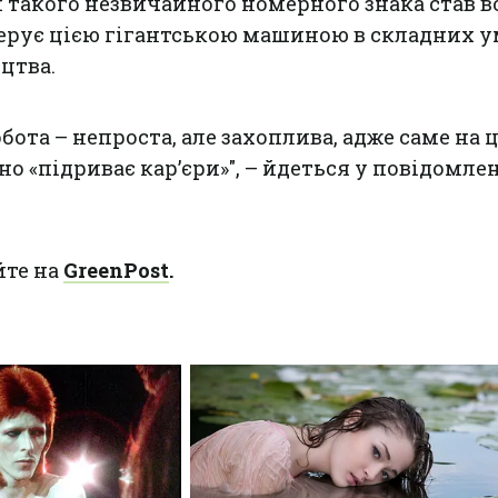
акого незвичайного номерного знака став во
керує цією гігантською машиною в складних 
цтва.
обота – непроста, але захоплива, адже саме на 
но «підриває кар’єри»", – йдеться у повідомле
йте на
GreenPost
.