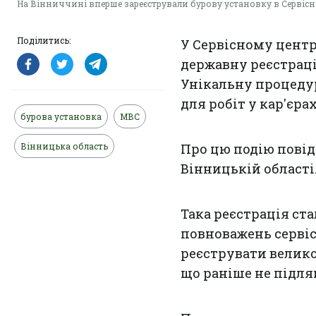
На Вінниччині вперше зареєстрували бурову установку в Сервіс
Поділитись:
У Сервісному центр
державну реєстрац
Унікальну процед
для робіт у кар'єра
бурова установка
МВС
Вінницька область
Про цю подію пові
Вінницькій області
Така реєстрація с
повноважень сервіс
реєструвати велико
що раніше не підля