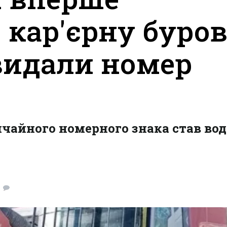
 кар'єрну буро
видали номер
чайного номерного знака став вод