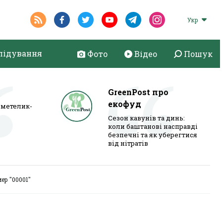
Укр
лідування
Фото
Відео
Пошук
GreenPost про
екофуд
метелик-
Сезон кавунів та динь:
коли баштанові насправді
безпечні та як уберегтися
від нітратів
ер "00001"