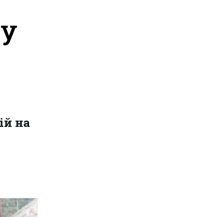
ву
ій на