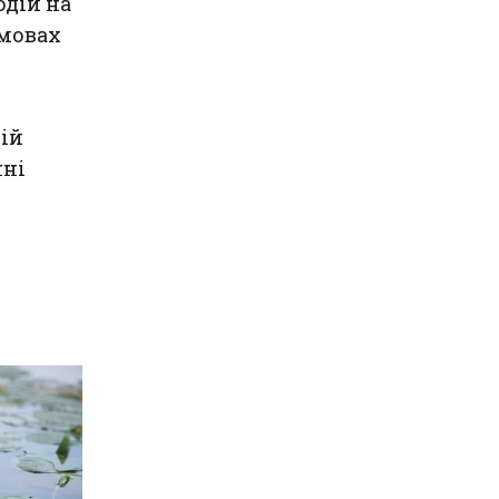
дій на
умовах
цій
нні