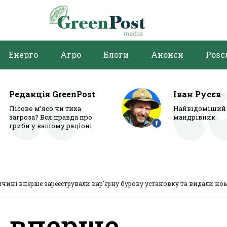
Енерго
Агро
Блоги
Анонси
Розс
Редакція GreenPost
Іван Русєв
Лісове м’ясо чи тиха
Найвідоміший 
загроза? Вся правда про
мандрівник
гриби у вашому раціоні
чині вперше зареєстрували кар'єрну бурову установку та видали ном
і вперше