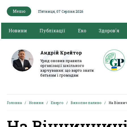
Меню
Пʼятниця, 07 Серпня 2026
Новини
Публікації
Еко
Здоров'я
Андрій Крейтор
Уряд оновив правила
організації шкільного
харчування: що варто знати
батькам і громадам
Головна
Новини
Енерго
Викопне паливо
На Віннич
На Вінниччин