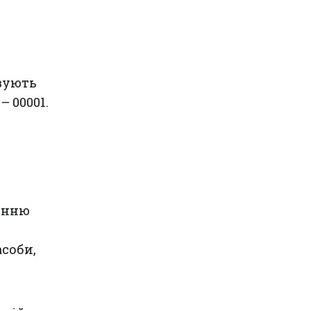
вують
 00001.
енню
асоби,