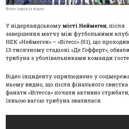
Фото: скрін із відео
У нідерландському
місті Неймеген
, після
завершення матчу між футбольними клу
НЕК «Неймеген» – «Вітесс» (0:1), що проходив
13-тисячному стадіоні «Де Гофферт», обвал
трибуна з уболівальниками команди госте
Відео інциденту оприлюднено у соцмережа
ньому видно, що після фінального свистка
фанати «Вітесса» почали активно стрибати,
їхньою вагою трибуна звалилася.