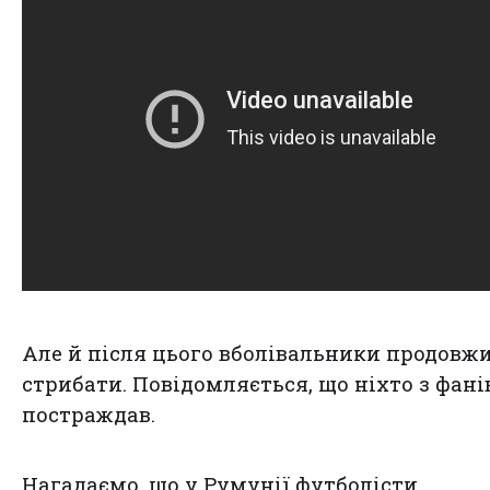
Але й після цього вболівальники продовж
стрибати. Повідомляється, що ніхто з фані
постраждав.
Нагадаємо, що
у Румунії футболісти