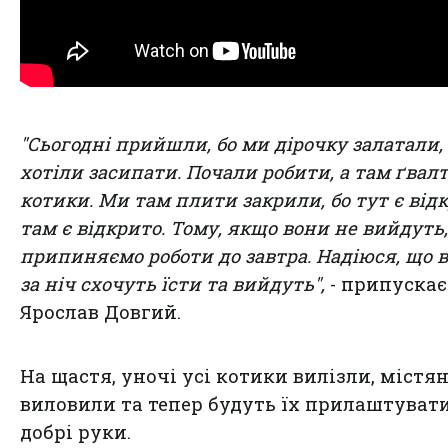
"Сьогодні прийшли, бо ми дірочку залатали,
хотіли засипати. Почали робити, а там ґвалт
котики. Ми там плити закрили, бо тут є відк
там є відкрито. Тому, якщо вони не вийдуть,
припиняємо роботи до завтра. Надіюся, що 
за ніч схочуть їсти та вийдуть",
- припускає
Ярослав Довгий.
На щастя, уночі усі котики вилізли, містян
виловили та тепер будуть їх прилаштувати
добрі руки.