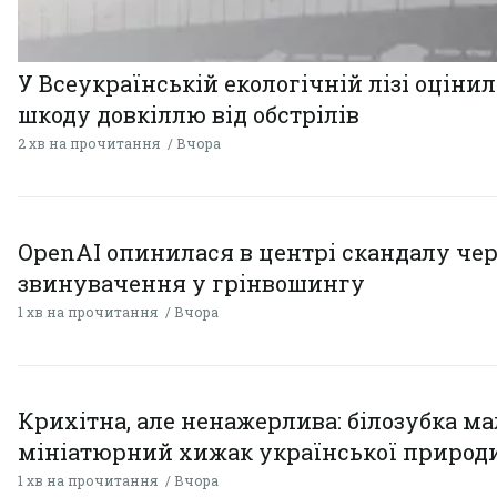
У Всеукраїнській екологічній лізі оціни
шкоду довкіллю від обстрілів
2 хв на прочитання
Вчора
OpenAI опинилася в центрі скандалу чер
звинувачення у грінвошингу
1 хв на прочитання
Вчора
Крихітна, але ненажерлива: білозубка ма
мініатюрний хижак української природ
1 хв на прочитання
Вчора