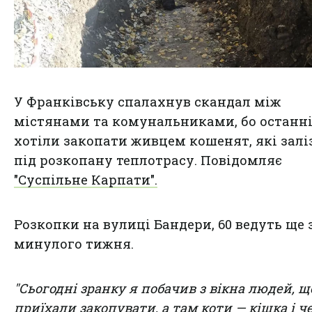
У Франківську спалахнув скандал між
містянами та комунальниками, бо останн
хотіли закопати живцем кошенят, які залі
під розкопану теплотрасу. Повідомляє
"Суспільне Карпати".
Розкопки на вулиці Бандери, 60 ведуть ще 
минулого тижня.
"Сьогодні зранку я побачив з вікна людей, щ
приїхали закопувати, а там коти — кішка і ч