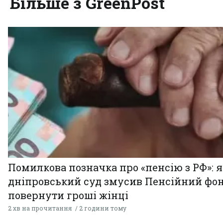
Більше з GreenPost
Помилкова позначка про «пенсію з РФ»: я
дніпровський суд змусив Пенсійний фо
повернути гроші жінці
2 хв на прочитання
2 години тому