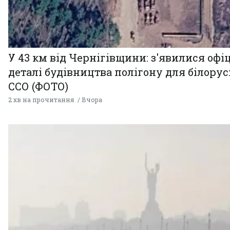
У 43 км від Чернігівщини: з'явилися офі
деталі будівництва полігону для білору
ССО (ФОТО)
2 хв на прочитання
Вчора