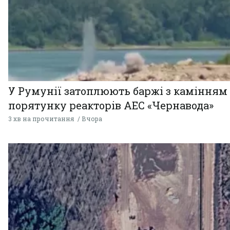
У Румунії затоплюють баржі з камінням
порятунку реакторів АЕС «Чернавода»
3 хв на прочитання
Вчора