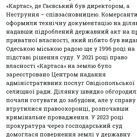
«Картас», де Гаєвський був директором, а
Неструння – співзасновницею. Комерсант
оформили технічну документацію на діля
надавши підроблений державний акт на п
приватної власності, який нібито був вид
Одеською міською радою ще у 1996 році на
підставі рішення суду. У 2021 році право
власності «Картаса» на землю було
зареєстровано Центром надання
адміністративних послуг Овідіопольської
селищної ради. Ділянку швидко обгородил
почали готувати до забудови, але у справу
втрутилися правоохоронці, розпочавши
кримінальне провадження. У 2023 році
прокуратура через господарський суд
домоглася повернення землі у державну