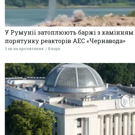
У Румунії затоплюють баржі з камінням
порятунку реакторів АЕС «Чернавода»
3 хв на прочитання
Вчора