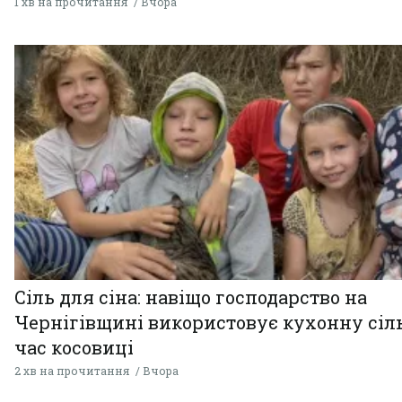
1 хв на прочитання
Вчора
Сіль для сіна: навіщо господарство на
Чернігівщині використовує кухонну сіль
час косовиці
2 хв на прочитання
Вчора