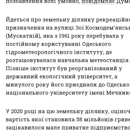
позбавлення волі умовно,
повідомляє
Думс
Йдеться про земельну ділянку рекреаційн
призначення на вулиці Зої Космодем'янсь
(Мускатній), яка з 1961 року перебувала у
постійному користуванні Одеського
гідрометеорологічного інституту, де
розташовувалася навчальна метеостанція.
Пізніше інститут був реорганізований у
державний екологічний університет, а
минулого року його приєднали до Одесько
національного університету імені Мечник
У 2020 році на цю земельну ділянку, оціно
вартість якої становила 58 мільйонів грив
зацікавилося мале приватне підприємств