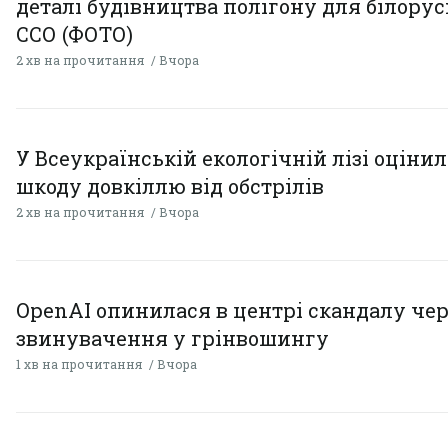
деталі будівництва полігону для білору
ССО (ФОТО)
2 хв на прочитання
Вчора
У Всеукраїнській екологічній лізі оціни
шкоду довкіллю від обстрілів
2 хв на прочитання
Вчора
OpenAI опинилася в центрі скандалу чер
звинувачення у грінвошингу
1 хв на прочитання
Вчора