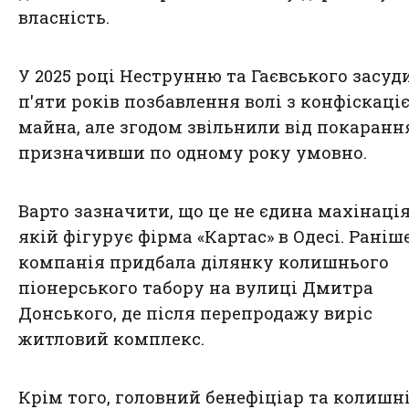
власність.
У 2025 році Неструнню та Гаєвського засуд
п'яти років позбавлення волі з конфіскаці
майна, але згодом звільнили від покаранн
призначивши по одному року умовно.
Варто зазначити, що це не єдина махінація
якій фігурує фірма «Картас» в Одесі. Раніш
компанія придбала ділянку колишнього
піонерського табору на вулиці Дмитра
Донського, де після перепродажу виріс
житловий комплекс.
Крім того, головний бенефіціар та колишн