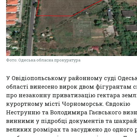
Фото: Одеська обласна прокуратура
У Овідіопольському районному суді Одесь
області винесено вирок двом фігурантам 
про незаконну приватизацію гектара землі
курортному місті Чорноморськ. Євдокію
Неструнню та Володимира Гаєвського виз
винними у підробці документів та шахрай
великих розмірах та засуджено до одного 