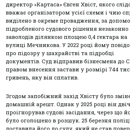
директор «Картаса» Євген Хвіст, якого слід
вважає організатором усієї схеми і чию с
виділено в окреме провадження, за допом
підробленого судового рішення незаконно
заволодів ділянкою площею 0,4 гектара на
вулиці Мечникова. У 2022 році йому повід
про підозру у шахрайстві та підробці
документів. Суд відправив бізнесмена до С
правом внесення застави у розмірі 744 ти
гривень, яку він сплатив.
Згодом запобіжний захід Хвісту було змін
домашній арешт. Однак у 2025 році він двіч
проігнорував судові засідання, через що й
було оголошено в розшук. 25 березня поліц
доставила його до суду, який не став пове