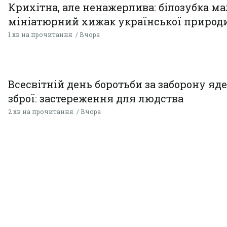
Крихітна, але ненажерлива: білозубка ма
мініатюрний хижак української природ
1 хв на прочитання
Вчора
Всесвітній день боротьби за заборону яд
зброї: застереження для людства
2 хв на прочитання
Вчора