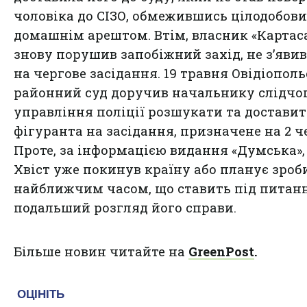
чоловіка до СІЗО, обмежившись цілодобов
домашнім арештом. Втім, власник «Картас
знову порушив запобіжний захід, не з’яви
на чергове засідання. 19 травня Овідіопол
районний суд доручив начальнику слідчо
управління поліції розшукати та достави
фігуранта на засідання, призначене на 2 ч
Проте, за інформацією видання «Думська»,
Хвіст уже покинув країну або планує зроб
найближчим часом, що ставить під питан
подальший розгляд його справи.
Більше новин читайте на
GreenPost
.