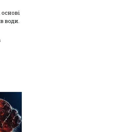
 основі
в води.
а