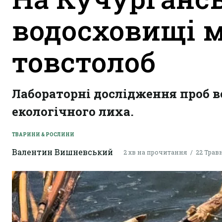
водосховищі м
товстолоб
Лабораторні дослідження проб во
екологічного лиха.
ТВАРИНИ & РОСЛИНИ
Валентин Вишневський
2 хв на прочитання
22 Травн