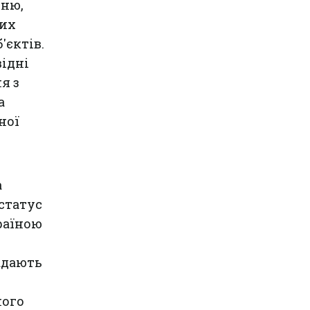
сню,
вих
'єктів.
відні
я з
а
ної
а
 статус
раїною
адають
ного