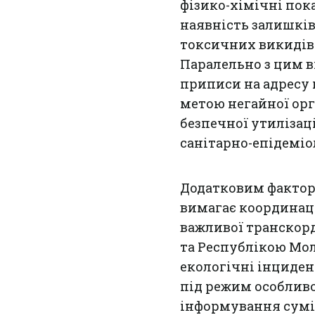
фізико-хімічні пок
наявність залишкі
токсичних викидів 
Паралельно з цим в
приписи на адресу 
метою негайної орг
безпечної утилізаці
санітарно-епідеміо
Додатковим факторо
вимагає координаці
важливої транскорд
та Республікою Мол
екологічні інциден
під режим особлив
інформування сумі