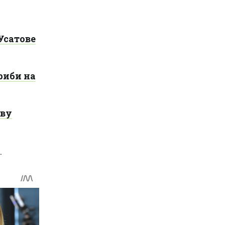
Усатове
риби на
ову
.