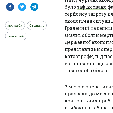
було
зафіксовано
фа
серйозну загрозу дл
екологічна ситуаці
мор риби
Одещина
Градениці та селищ
значні обсяги мер
товстолоб
Державної екологіч
представники опера
катастрофи, під ча
встановлено, що ос
товстолоба білого.
З метою оперативно
призвели до масово
контрольних проб 
глибокого лаборато