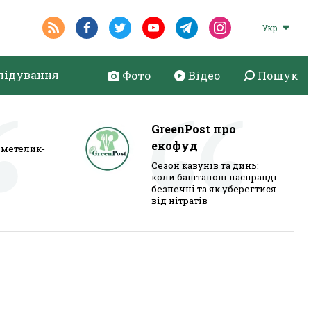
Укр
лідування
Фото
Відео
Пошук
GreenPost про
екофуд
метелик-
Сезон кавунів та динь:
коли баштанові насправді
безпечні та як уберегтися
від нітратів