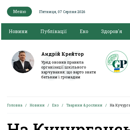
Меню
Пʼятниця, 07 Серпня 2026
Новини
Публікації
Еко
Здоров'я
Андрій Крейтор
Уряд оновив правила
організації шкільного
харчування: що варто знати
батькам і громадам
Головна
Новини
Еко
Тварини & рослини
На Кучург
На Кучурганс