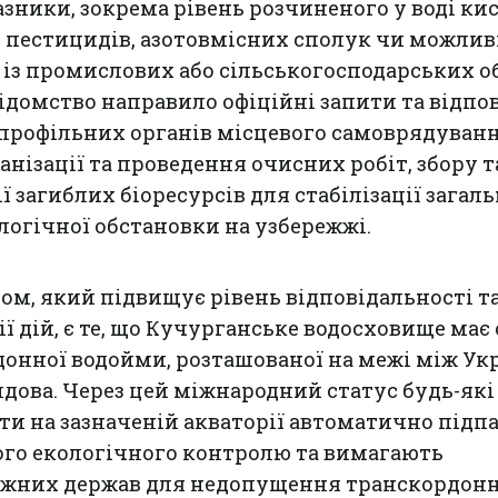
азники, зокрема рівень розчиненого у воді ки
в пестицидів, азотовмісних сполук чи можли
із промислових або сільськогосподарських об
ідомство направило офіційні запити та відпо
профільних органів місцевого самоврядуванн
анізації та проведення очисних робіт, збору т
ї загиблих біоресурсів для стабілізації загаль
логічної обстановки на узбережжі.
м, який підвищує рівень відповідальності т
ї дій, є те, що Кучурганське водосховище має
онної водойми, розташованої на межі між Ук
дова. Через цей міжнародний статус будь-які
ти на зазначеній акваторії автоматично підп
ого екологічного контролю та вимагають
жних держав для недопущення транскордон