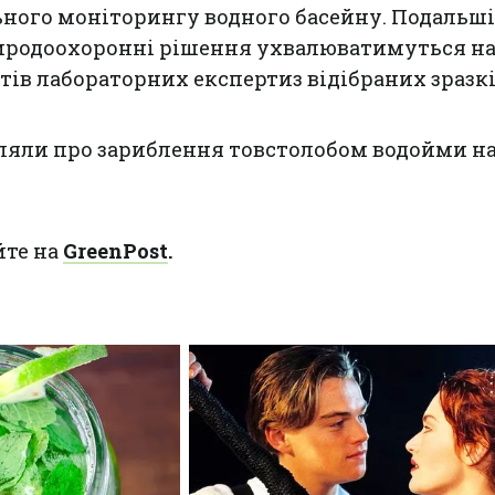
ьного моніторингу водного басейну. Подальші
риродоохоронні рішення ухвалюватимуться на
тів лабораторних експертиз відібраних зразкі
ляли про
зариблення товстолобом водойми н
йте на
GreenPost
.