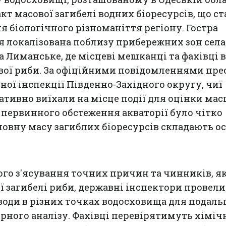
кт масової загибелі водних біоресурсів, що с
я біологічного різноманіття регіону. Гостра
я локалізована поблизу прибережних зон села
а Лиманське, де місцеві мешканці та фахівці
твої риби. За офіційними повідомленнями пр
ної інспекції Південно-Західного округу, чиї
тивно виїхали на місце події для оцінки мас
с первинного обстеження акваторії було чітко
новну масу загиблих біоресурсів складають о
го з'ясування точних причин та чинників, як
ї загибелі риби, державні інспектори провели
води в різних точках водосховища для подал
рного аналізу. Фахівці перевірятимуть хімічн