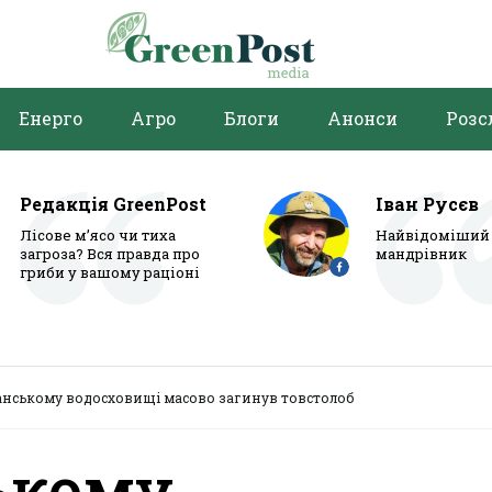
Енерго
Агро
Блоги
Анонси
Розс
Редакція GreenPost
Іван Русєв
Лісове м’ясо чи тиха
Найвідоміший 
загроза? Вся правда про
мандрівник
гриби у вашому раціоні
анському водосховищі масово загинув товстолоб
ькому