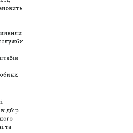
тановить
 виявили
есслужби
штабів
собини
і
 відбір
ьшого
і та