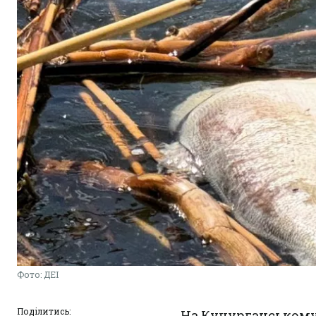
Фото: ДЕІ
Поділитись:
На Кучурганському 