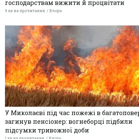
господарствам вижити й процвітати
9 хв на прочитання
Вчора
У Миколаєві під час пожежі в багатопове
загинув пенсіонер: вогнеборці підбили
підсумки тривожної доби
1 хв на прочитання
Вчора