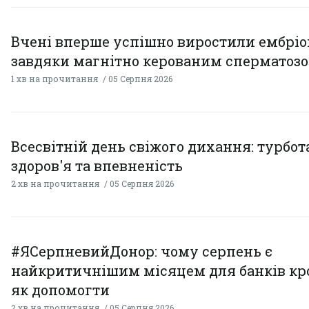
Вчені вперше успішно виростили ембрі
завдяки магнітно керованим сперматоз
1 хв на прочитання
05 Серпня 2026
Всесвітній день свіжого дихання: турбот
здоров'я та впевненість
2 хв на прочитання
05 Серпня 2026
#ЯСерпневийДонор: чому серпень є
найкритичнішим місяцем для банків кро
як допомогти
2 хв на прочитання
05 Серпня 2026