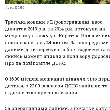
Фото: ДСНС
Трагічні новини з Кіровоградщині: двоє
дівчаток 2013 р.н. та 2014 р.н. потонули на
місцевому ставку у с. Коротяк. Надзвичай
подія трапилась
24 липня.
За попередніми
даними діти перебували біля водойми та в
якийсь момент зникли з поля зору доросл
Про це повідомляє
ДСНС.
О 16:00 місцеві мешканці підняли тіло пер
дитини, о 22:00 водолази ДСНС знайшли та
підняли тіло другої дівчинки.
За оперативними даними, з початку року 