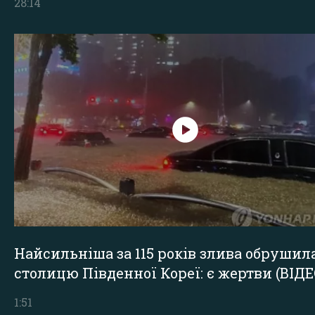
28:14
Найсильніша за 115 років злива обрушил
столицю Південної Кореї: є жертви (ВІДЕ
1:51