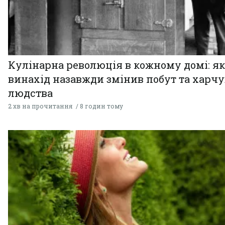
Кулінарна революція в кожному домі: як
винахід назавжди змінив побут та харч
людства
2 хв на прочитання
8 годин тому