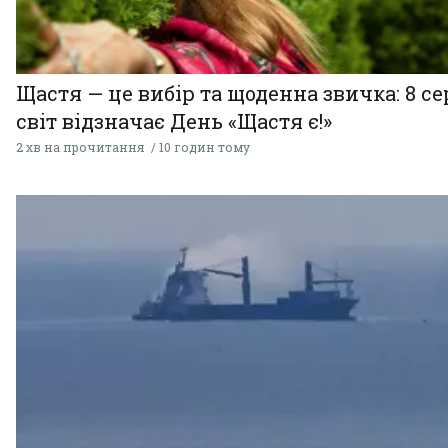
Щастя — це вибір та щоденна звичка: 8 с
світ відзначає День «Щастя є!»
2 хв на прочитання
10 годин тому