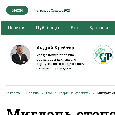
Меню
Четвер, 06 Серпня 2026
Новини
Публікації
Еко
Здоров'я
Андрій Крейтор
Уряд оновив правила
організації шкільного
харчування: що варто знати
батькам і громадам
Головна
Новини
Еко
Тварини & рослини
Мигдаль с
Мигдаль степ