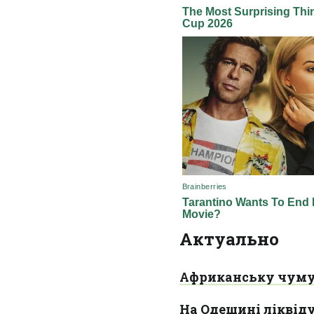
Актуально
Африканську чуму 
На Одещині ліквіду