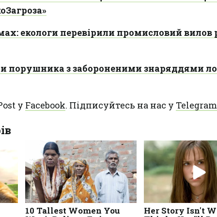
коЗагроза»
мах: екологи перевірили промисловий вилов 
и порушника з забороненими знаряддями л
Post у
Facebook
. Підписуйтесь на нас у
Telegram