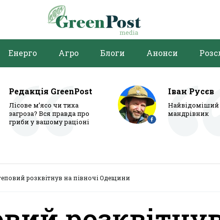
Енерго
Агро
Блоги
Анонси
Розс
Редакція GreenPost
Іван Русєв
Лісове м’ясо чи тиха
Найвідоміший 
загроза? Вся правда про
мандрівник
гриби у вашому раціоні
теповий розквітнув на півночі Одещини
овий розквітну