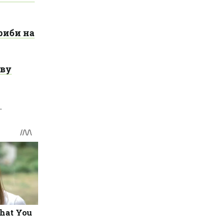
риби на
ову
.