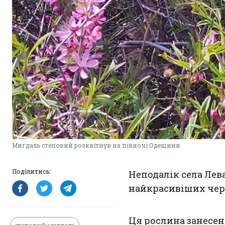
Мигдаль степовий розквітнув на півночі Одещини
Поділитись:
Неподалік села Лева
найкрасивіших чер
Ця рослина занесен