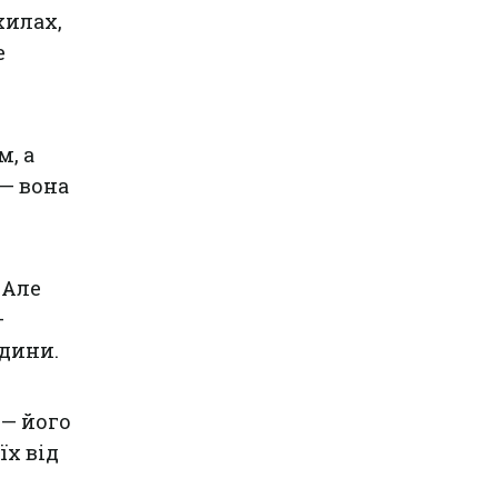
хилах,
е
, а
— вона
 Але
—
дини.
— його
їх від