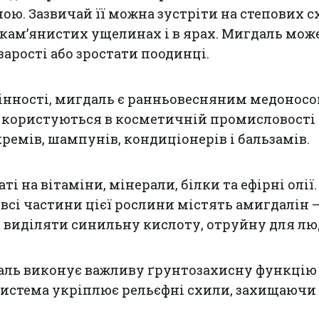
ою. Зазвичай її можна зустріти на степових с
 кам’янистих ущелинах і в ярах. Мигдаль мож
арості або зростати поодинці.
інності, мигдаль є ранньовесняним медоносом
 користуються в косметичній промисловості 
кремів, шампунів, кондиціонерів і бальзамів.
і на вітаміни, мінерали, білки та ефірні олії.
 всі частини цієї рослини містять амигдалін 
 виділяти синильну кислоту, отруйну для лю
аль виконує важливу ґрунтозахисну функцію 
истема укріплює рельєфні схили, захищаючи 