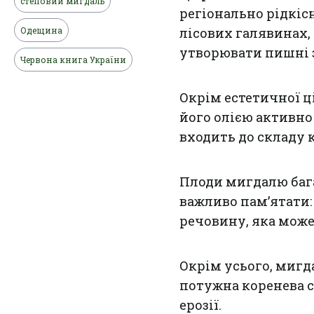
степовий мигдаль
регіонально рідкісн
Одещина
лісових галявинах,
утворювати пишні з
Червона книга України
Окрім естетичної ц
його олією активно
входить до складу 
Плоди мигдалю багат
важливо пам’ятати:
речовину, яка може
Окрім усього, мигд
потужна коренева с
ерозії.