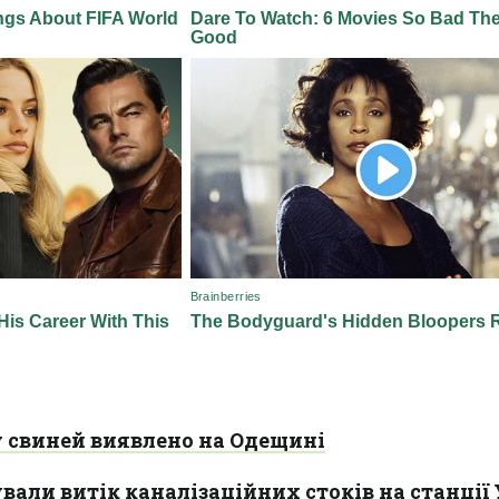
свиней виявлено на Одещині
вали витік каналізаційних стоків на станції 