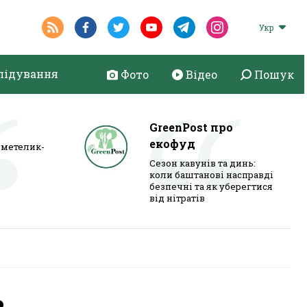
Укр
лідування
Фото
Відео
Пошук
GreenPost про
екофуд
метелик-
Сезон кавунів та динь:
коли баштанові насправді
безпечні та як уберегтися
від нітратів
в