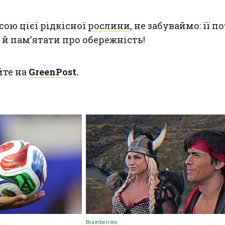
ою цієї рідкісної
рослини
, не забуваймо: її п
а й пам’ятати про обережність!
йте на
GreenPost
.