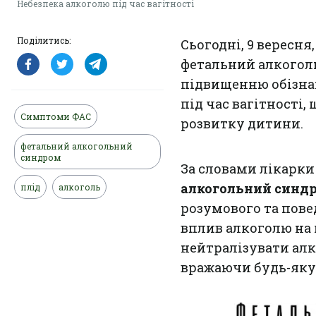
Небезпека алкоголю під час вагітності
Поділитись:
Сьогодні, 9 вересн
фетальний алкогол
підвищенню обізна
під час вагітності
Симптоми ФАС
розвитку дитини.
фетальний алкогольний
синдром
За словами лікарки
алкогольний синдр
плід
алкоголь
розумового та пове
вплив алкоголю на 
нейтралізувати алк
вражаючи будь-яку 