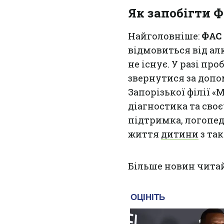
Як запобігти 
Найголовніше:
ФАС 
відмовиться від ал
не існує. У разі пр
звернутися за допо
Запорізької філії 
діагностика та сво
підтримка, логопед
життя
дитини
з та
Більше новин чита