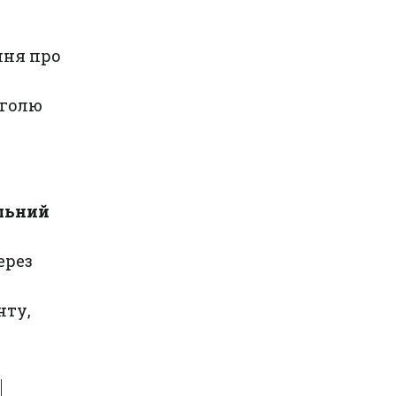
ння про
оголю
льний
ерез
нту,