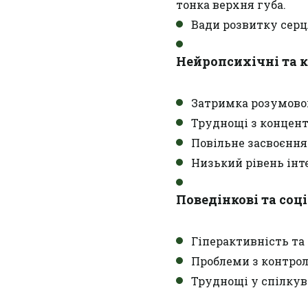
тонка верхня губа.
Вади розвитку серця
Нейропсихічні та 
Затримка розумово
Труднощі з концент
Повільне засвоєння
Низький рівень інт
Поведінкові та соц
Гіперактивність та
Проблеми з контрол
Труднощі у спілкува