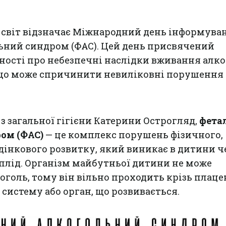
я, світ відзначає Міжнародний день інформува
ьний синдром (ФАС). Цей день присвячений
ності про небезпечні наслідки вживання алк
, що може спричинити невиліковні порушення
 з загальної гігієни Катерини Острогляд,
фета
ом (ФАС)
— це комплекс порушень фізичного,
дінкового розвитку, який виникає в дитини ч
плід. Організм майбутньої дитини не може
оголь, тому він вільно проходить крізь плаце
систему або орган, що розвивається.