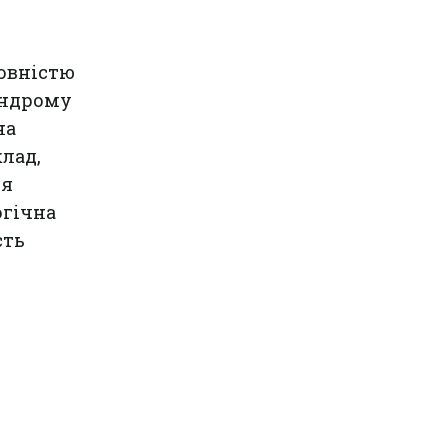
повністю
индрому
на
лад,
ня
огічна
сть