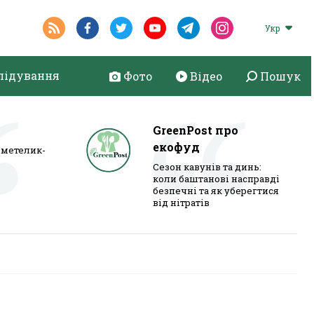
Укр
лідування
Фото
Відео
Пошук
GreenPost про
екофуд
метелик-
Сезон кавунів та динь:
коли баштанові насправді
безпечні та як уберегтися
від нітратів