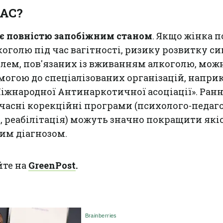
ФАС?
є повністю запобіжним станом
. Якщо жінка 
коголю під час вагітності, ризику розвитку с
облем, пов'язаних із вживанням алкоголю, мож
могою до спеціалізованих організацій, наприк
«Міжнародної Антинаркотичної асоціації». Ран
єчасні корекційні програми (психолого-педаг
, реабілітація) можуть значно покращити які
ким діагнозом.
йте на
GreenPost
.