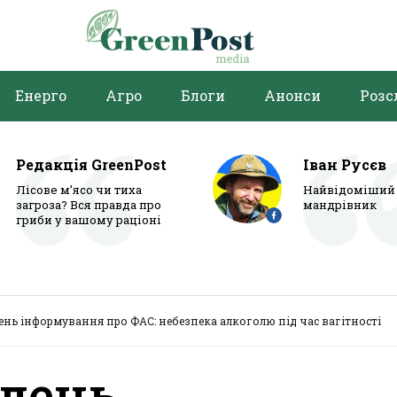
Енерго
Агро
Блоги
Анонси
Розс
Редакція GreenPost
Іван Русєв
Лісове м’ясо чи тиха
Найвідоміший 
загроза? Вся правда про
мандрівник
гриби у вашому раціоні
нь інформування про ФАС: небезпека алкоголю під час вагітності
день