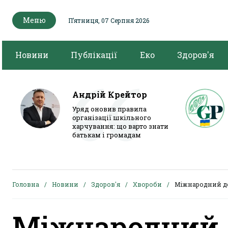
Меню
Пʼятниця, 07 Серпня 2026
Новини
Публікації
Еко
Здоров'я
Андрій Крейтор
Уряд оновив правила
організації шкільного
харчування: що варто знати
батькам і громадам
Головна
Новини
Здоров'я
Хвороби
Міжнародний де
Міжнародний 