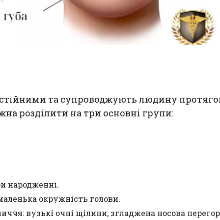
стійними та супроводжують людину протяг
жна розділити на три основні групи:
ри народженні.
маленька окружність голови.
иччя: вузькі очні щілини, згладжена носова перегор