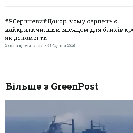
#ЯСерпневийДонор: чому серпень є
найкритичнішим місяцем для банків кро
як допомогти
2 хв на прочитання
05 Серпня 2026
Більше з GreenPost