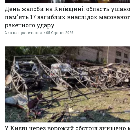
День жалоби на Київщині: область ушан
пам'ять 17 загиблих внаслідок масовано
ракетного удару
2 хв на прочитання
05 Серпня 2026
У Києві через ворожий обстріл знищено 