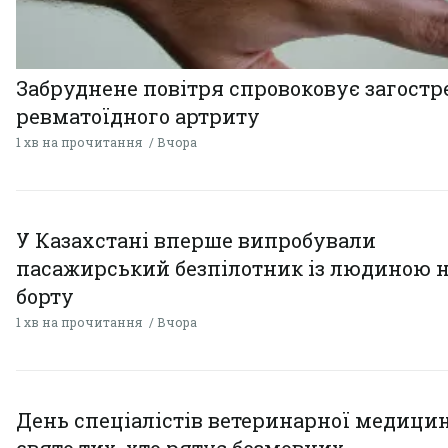
Забруднене повітря спровоковує загост
ревматоїдного артриту
1 хв на прочитання
Вчора
У Казахстані вперше випробували
пасажирський безпілотник із людиною 
борту
1 хв на прочитання
Вчора
День спеціалістів ветеринарної медицин
свято тих, хто рятує безмовних