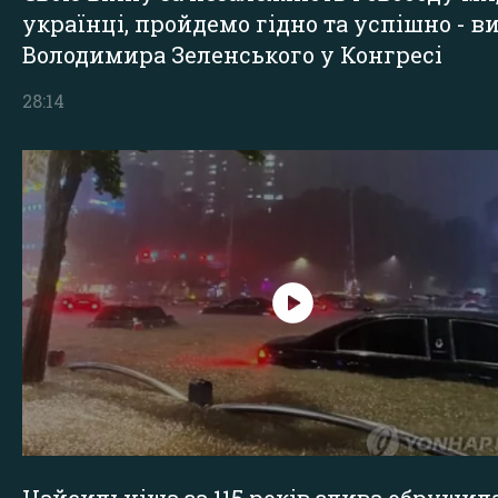
українці, пройдемо гідно та успішно - в
Володимира Зеленського у Конгресі
28:14
Найсильніша за 115 років злива обрушил