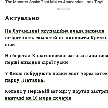
Актуально
На Луганщині окупаційна влада визнала
нездатність самостійно відновити Кремін
ліси
На берегах Карагольської затоки з’явилис
перші виводки сірої гуски
У Києві побудують новий міст через заток
парку «Наталка»
Колапс у Перській затоці: у портах застря
вантажі на 10 млрд доларів