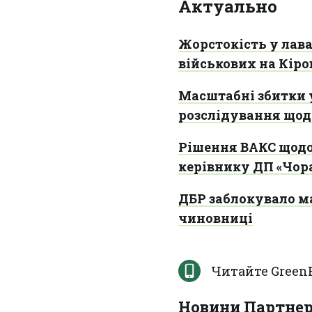
Актуально
Жорстокість у лава
військових на Кір
Масштабні збитки 
розслідування щод
Рішення ВАКС щод
керівнику ДП «Чо
ДБР заблокувало м
чиновниці
Читайте Green