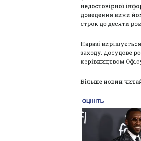
недостовірної інфо
доведення вини йом
строк до десяти рок
Наразі вирішуєтьс
заходу. Досудове р
керівництвом Офісу
Більше новин чита