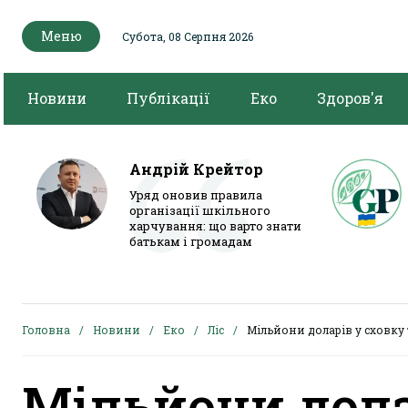
Меню
Субота, 08 Серпня 2026
Новини
Публікації
Еко
Здоров'я
Андрій Крейтор
Уряд оновив правила
організації шкільного
харчування: що варто знати
батькам і громадам
Головна
Новини
Еко
Ліс
Мільйони доларів у сховку 
Мільйони дола