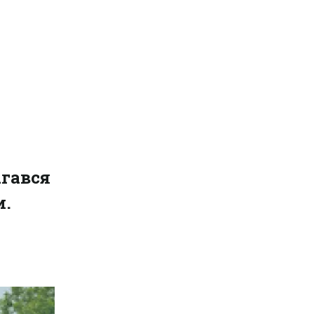
агався
и.