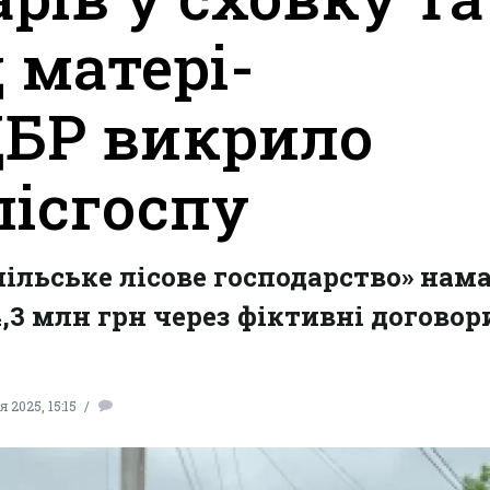
д матері-
ДБР викрило
лісгоспу
пільське лісове господарство» нам
,3 млн грн через фіктивні договор
 2025, 15:15