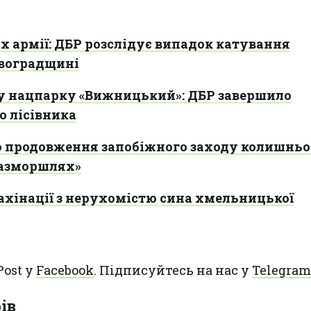
х армії: ДБР розслідує випадок катування
овоградщині
у нацпарку «Вижницький»: ДБР завершило
о лісівника
о продовження запобіжного заходу колишнь
разморшлях»
ахінації з нерухомістю сина хмельницької
Post у
Facebook
. Підписуйтесь на нас у
Telegram