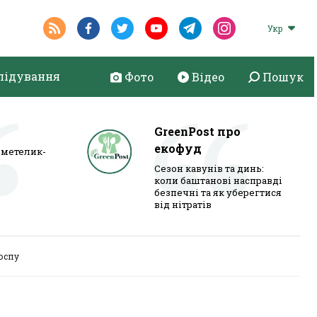
Укр
лідування
Фото
Відео
Пошук
GreenPost про
екофуд
метелик-
Сезон кавунів та динь:
коли баштанові насправді
безпечні та як уберегтися
від нітратів
госпу