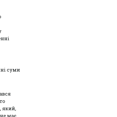
о
у
енні
чні суми
гався
то
 який,
 не має