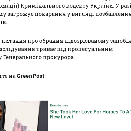
рмації) Кримінального кодексу України. У раз
у загрожує покарання у вигляді позбавлення
ів.
я питання про обрання підозрюваному запобі
озслідування триває під процесуальним
 Генерального прокурора.
йте на
GreenPost
.