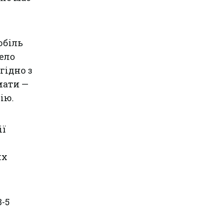
обіль
рело
гідно з
мати —
ію.
ії
их
-5