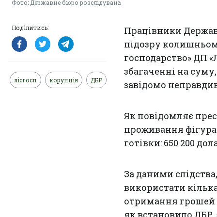
Фото: Державне бюро розслідувань
Поділитись:
Працівники Держав
підозру колишньому
господарство» ДП «
збагаченні на суму,
лісгосп
корупція
ДБР
завідомо неправдив
Як повідомляє прес
проживання фігура
готівки: 650 200 дол
За даними слідства
використати кілька
отримання грошей н
як встановило ДБР, 