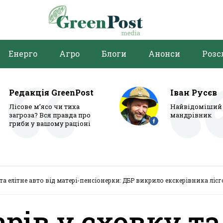
Енерго
Агро
Блоги
Анонси
Розс
Редакція GreenPost
Іван Русєв
Лісове м’ясо чи тиха
Найвідоміший 
загроза? Вся правда про
мандрівник
гриби у вашому раціоні
та елітне авто від матері-пенсіонерки: ДБР викрило екскерівника ліс
рів у сховку та