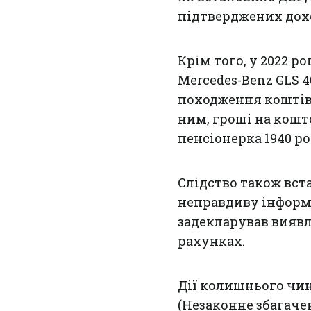
підтверджених дохо
Крім того, у 2022 р
Mercedes-Benz GLS 
походження коштів,
ним, гроші на кошт
пенсіонерка 1940 р
Слідство також вста
неправдиву інформа
задекларував виявл
рахунках.
Дії колишнього чин
(Незаконне збагачен