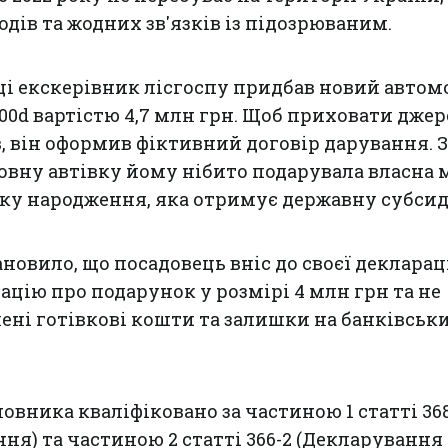
дів та жодних зв'язків із підозрюваним.
оці екскерівник лісгоспу придбав новий автом
400d вартістю 4,7 млн грн. Щоб приховати дже
 він оформив фіктивний договір дарування. З
овну автівку йому нібито подарувала власна 
оку народження, яка отримує державну субсид
новило, що посадовець вніс до своєї декларац
цію про подарунок у розмірі 4 млн грн та не
ені готівкові кошти та залишки на банківськ
овника кваліфіковано за частиною 1 статті 368
ня) та частиною 2 статті 366-2 (Декларування