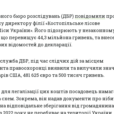
ного бюро розслідувань (ДБР)
повідомили
пр
 директору філії «Костопільське лісове
Ліси України». Його підозрюють у незаконном
 що перевищує 44,3 мільйона гривень, та внес
их відомостей до декларації.
служба ДБР, під час слідчих дій за місцем
нта правоохоронці виявили та вилучили зна
арів США, 481 625 євро та 500 тисяч гривень.
, для легалізації цих коштів посадовець нама
 схем. Зокрема, він надав документи про ніби
а відповідальне зберігання від громадянина,
з 2022 року не перебуває на території України,