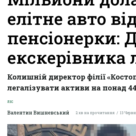
елітне авто ві
пенсіонерки: 
екскерівника 
Колишній директор філії «Косто
легалізувати активи на понад 44
ЛІС
Валентин Вишневський
2 хв на прочитання
13 Червня