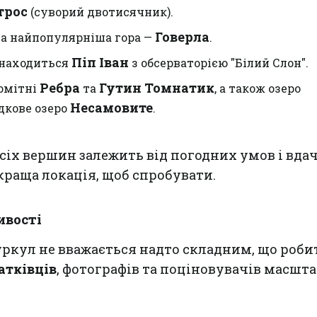
трос
(суворий двотисячник).
Говерла
а найпопулярніша гора —
.
Піп Іван
знаходиться
з обсерваторією "Білий Слон".
Ребра
Гутин Томнатик
омітні
та
, а також озеро
Несамовите
дкове озеро
.
усіх вершин залежить від погодних умов і вдач
йкраща локація, щоб спробувати.
ивості
ркул не вважається надто складним, що роби
атківців
, фотографів та поціновувачів масшт