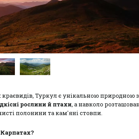
 краєвидів, Туркул є унікальною природною 
ідкісні рослини й птахи
, а навколо розташова
чисті полонини та кам'яні стовпи.
 Карпатах?