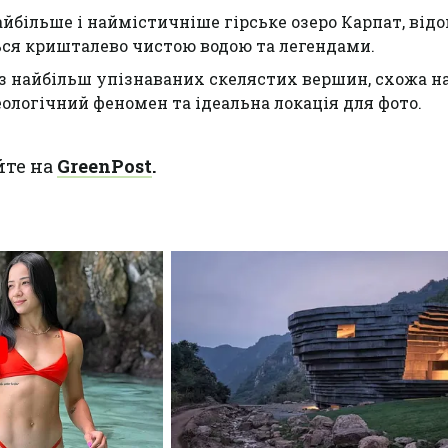
йбільше і наймістичніше гірське озеро Карпат, відо
ться кришталево чистою водою та легендами.
з найбільш упізнаваних скелястих вершин, схожа на
еологічний феномен та ідеальна локація для фото.
йте на
GreenPost
.