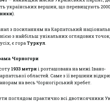
сть українських вершин, що перевищують 2000
чники
).
анал з посиланням на Карпатський національ
нією з найбільш унікальних оглядових точок,
сіх, є гора
Туркул
.
рама Чорногори
соту
1933 метри
і розташована на межі Івано-
арпатської областей. Саме з її вершини відкр
анорам на весь Чорногірський хребет.
ути поглядом практично всі двотисячники Ук