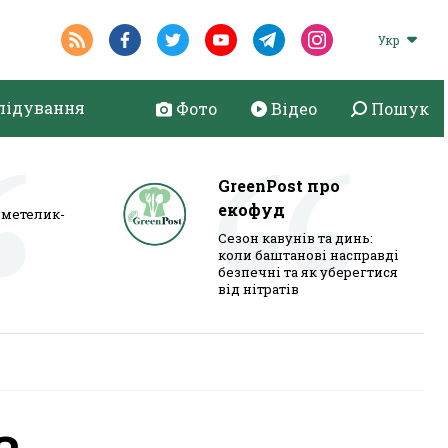
Укр
лідування
Фото
Відео
Пошук
GreenPost про
екофуд
метелик-
Сезон кавунів та динь:
коли баштанові насправді
безпечні та як уберегтися
від нітратів
а