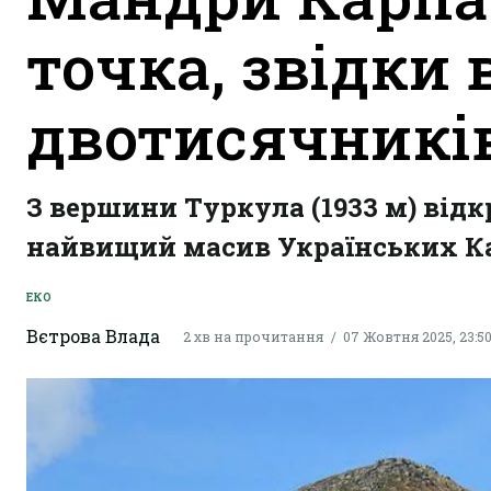
точка, звідки 
двотисячникі
З вершини Туркула (1933 м) від
найвищий масив Українських Ка
ЕКО
Вєтрова Влада
2 хв на прочитання
07 Жовтня 2025, 23:5