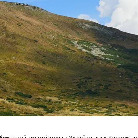
бет
— найвищий масив Українських Карпат, д