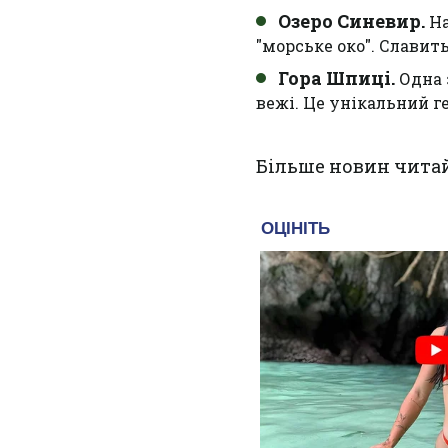
Озеро Синевир.
На
"морське око". Слави
Гора Шпиці.
Одна 
вежі. Це унікальний г
Більше новин чита