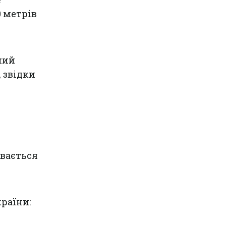
 метрів
ний
 звідки
ивається
раїни: