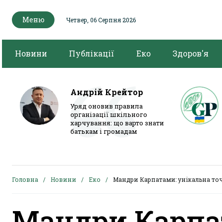
Меню
Четвер, 06 Серпня 2026
Новини
Публікації
Еко
Здоров'я
Андрій Крейтор
Уряд оновив правила
організації шкільного
харчування: що варто знати
батькам і громадам
Головна
Новини
Еко
Мандри Карпатами: унікальна точ
Мандри Карпа