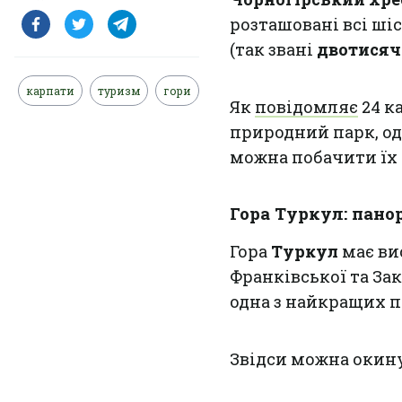
розташовані всі ші
(так звані
двотися
карпати
туризм
гори
Як
повідомляє
24 к
природний парк, од
можна побачити їх у
Гора Туркул: пано
Гора
Туркул
має ви
Франківської та Зак
одна з найкращих п
Звідси можна окин