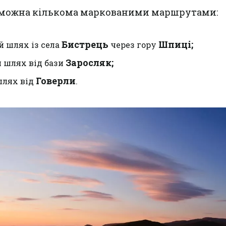
 можна кількома маркованими маршрутами:
Бистрець
Шпиці;
 шлях із села
через гору
Заросляк;
 шлях від бази
Говерли
шлях від
.