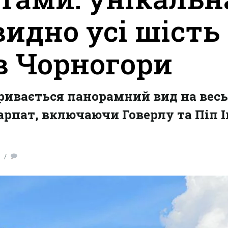
видно усі шість
в Чорногори
кривається панорамний вид на весь
рпат, включаючи Говерлу та Піп І
0