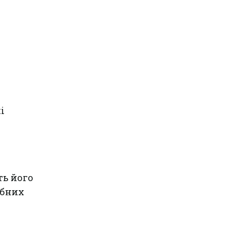
і
ть його
абних