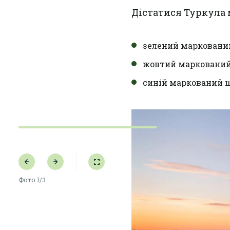
Дістатися Туркула
зелений маркований
жовтий маркований
синій маркований 
Фото
1/3