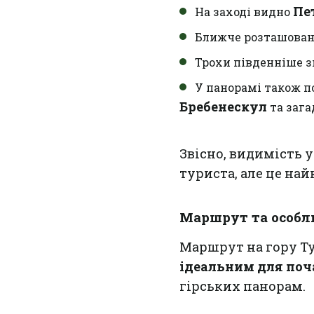
Пе
На заході видно
Ближче розташован
Трохи південніше 
У панорамі також п
Бребенескул
та зага
Звісно, видимість 
туриста, але це на
Маршрут та особл
Маршрут на гору Ту
ідеальним для поч
гірських панорам.