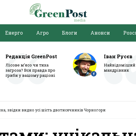
Енерго
Агро
Блоги
Анонси
Розс
Редакція GreenPost
Іван Русєв
Лісове м’ясо чи тиха
Найвідоміший 
загроза? Вся правда про
мандрівник
гриби у вашому раціоні
ка, звідки видно усі шість двотисячників Чорногори
тами: унікальн