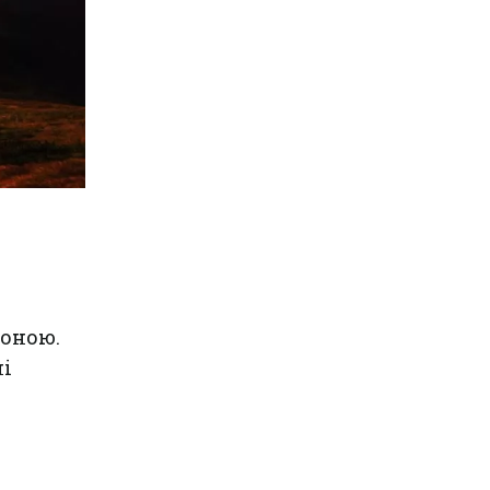
зоною.
ні