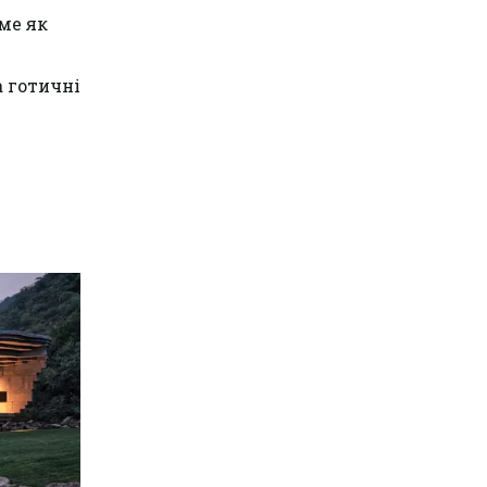
ме як
 готичні