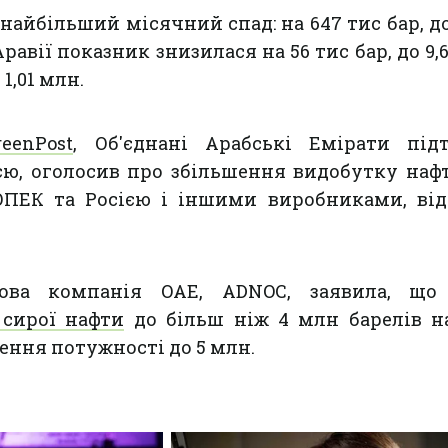
 найбільший місячний спад: на 647 тис бар, до
Аравії показник знизилася на 56 тис бар, до 9,
 1,01 млн.
reenPost
, Об'єднані Арабські Емірати під
єю, оголосив про збільшення видобутку наф
ОПЕК та Росією і іншими виробниками, від
това компанія ОАЕ, ADNOC, заявила, що
 сирої нафти
до більш ніж 4 млн барелів на
ння потужності до 5 млн.