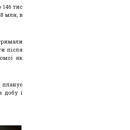
 146 тис
68 млн, в
тримали
ти після
омої як
 планує
 добу і