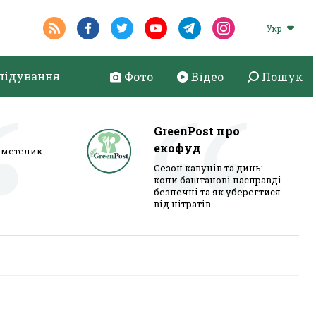
Укр
лідування
Фото
Відео
Пошук
GreenPost про
екофуд
метелик-
Сезон кавунів та динь:
коли баштанові насправді
безпечні та як уберегтися
від нітратів