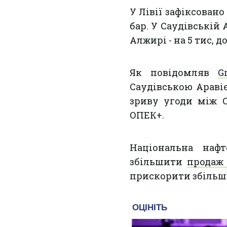
У Лівії зафіксовано
бар. У Саудівській 
Алжирі - на 5 тис, до
Як повідомляв
G
Саудівською Араві
зриву угоди між 
ОПЕК+.
Національна наф
збільшити
продаж
прискорити збільше