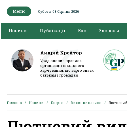
Меню
Субота, 08 Серпня 2026
Новини
Публікації
Еко
Здоров'я
Андрій Крейтор
Уряд оновив правила
організації шкільного
харчування: що варто знати
батькам і громадам
Головна
Новини
Енерго
Викопне паливо
Лютневий 
Лютневий вид