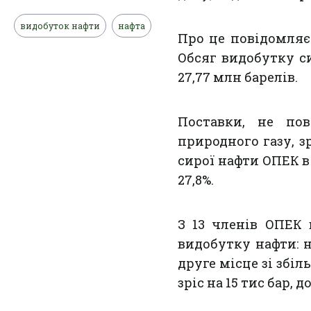
видобуток нафти
нафта
Про це повідомля
Обсяг видобутку си
27,77 млн ​​барелів.
Поставки, не пов
природного газу, зр
сирої нафти ОПЕК в
27,8%.
З 13 членів ОПЕК 
видобутку нафти: н
друге місце зі збіл
зріс на 15 тис бар, до