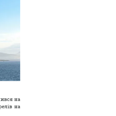
шився на
релів на