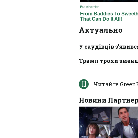
Актуально
У саудівців з'явив
Трамп трохи зменши
Читайте Green