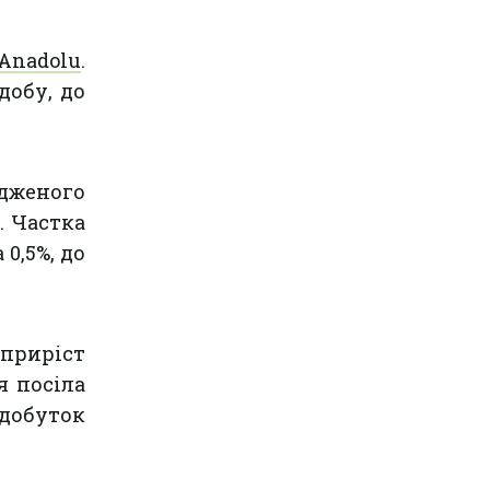
Anadolu
.
добу, до
дженого
. Частка
0,5%, до
приріст
я посіла
идобуток