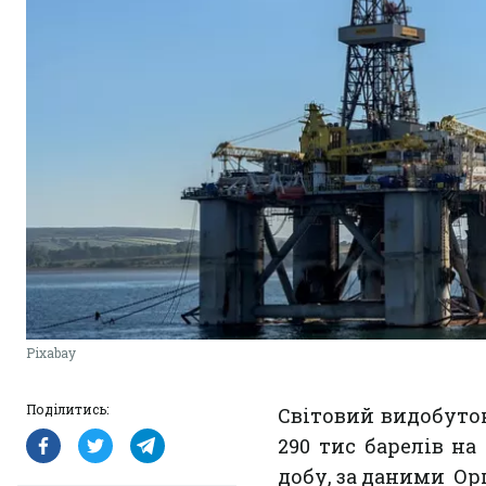
Pixabay
Поділитись:
Світовий видобуто
290 тис барелів на
добу, за даними Ор