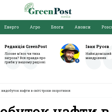
Енерго
Агро
Блоги
Анонси
Розс
Редакція GreenPost
Іван Русєв
Лісове м’ясо чи тиха
Найвідоміший 
загроза? Вся правда про
мандрівник
гриби у вашому раціоні
видобуток нафти в світі трохи скоротився
обуток нафти в