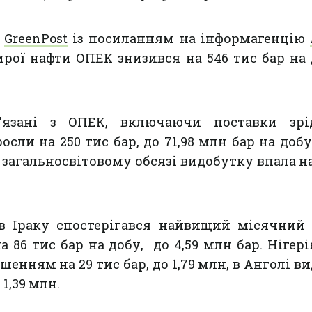
є
GreenPost
із посиланням на інформагенцію
рої нафти ОПЕК знизився на 546 тис бар на 
'язані з ОПЕК, включаючи поставки зрі
осли на 250 тис бар, до 71,98 млн бар на добу
 загальносвітовому обсязі видобутку впала на 
в Іраку спостерігався найвищий місячний 
а 86 тис бар на добу, до 4,59 млн бар. Нігері
ьшенням на 29 тис бар, до 1,79 млн, в Анголі в
 1,39 млн.