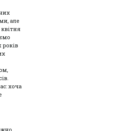
нних
ми, але
 квітня
аємо
 років
их
ом,
ів.
с: хоча
е
ажно