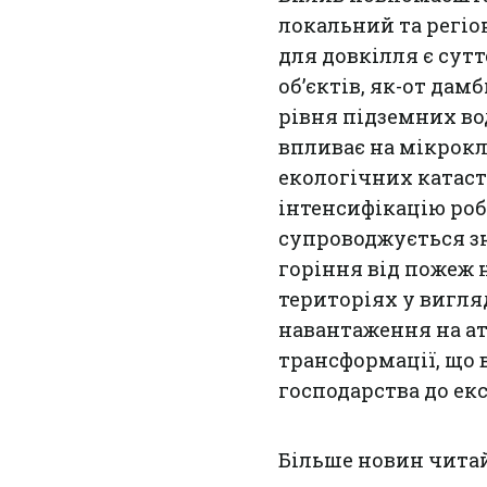
локальний та регіо
для довкілля є су
об’єктів, як-от дам
рівня підземних во
впливає на мікрокл
екологічних катаст
інтенсифікацію ро
супроводжується з
горіння від пожеж 
територіях у вигля
навантаження на ат
трансформації, що 
господарства до е
Більше новин чита