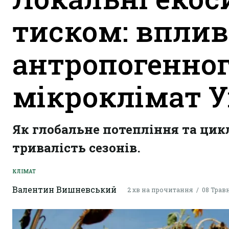
тиском: вплив
антропогенног
мікроклімат У
Як глобальне потепління та цик
тривалість сезонів.
КЛІМАТ
Валентин Вишневський
2 хв на прочитання
08 Травн