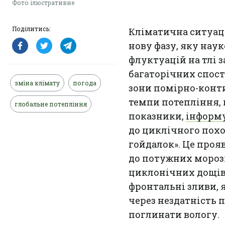
Фото ілюстративне
Поділитись:
Кліматична ситуаці
нову фазу, яку нау
флуктуацій на тлі 
багаторічних спост
зміна клімату
погода
зони помірно-конт
темпи потепління,
глобальне потепління
показники,
інформ
до циклічного похо
гойдалок». Це проя
до потужних морозів
циклонічних дощів 
фронтальні зливи, 
через нездатність
поглинати вологу.