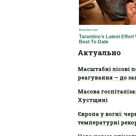
Актуально
Масштабні лісові п
реагування — до за
Масова госпіталізац
Хустщині
Європа у вогні: чер
температурні реко