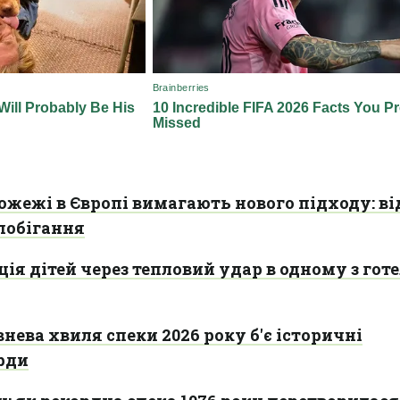
ожежі в Європі вимагають нового підходу: ві
побігання
ія дітей через тепловий удар в одному з готе
внева хвиля спеки 2026 року б'є історичні
рди