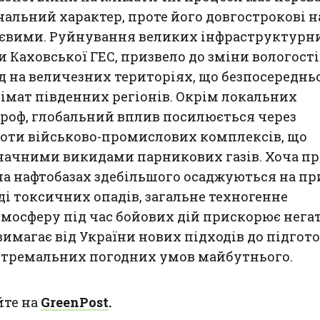
нальний характер, проте його довгострокові 
ттєвими. Руйнування великих інфраструктурн
би Каховської ГЕС, призвело до зміни вологості
д на величезних територіях, що безпосереднь
імат південних регіонів. Окрім локальних
роф, глобальний вплив посилюється через
боти військово-промислових комплексів, що
начними викидами парникових газів. Хоча п
на нафтобазах здебільшого осаджуються на п
ді токсичних опадів, загальне техногенне
мосферу під час бойових дій прискорює нега
вимагає від України нових підходів до підгот
кстремальних погодних умов майбутнього.
йте на
GreenPost
.