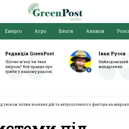
Енерго
Агро
Блоги
Анонси
Розс
Редакція GreenPost
Іван Русєв
Лісове м’ясо чи тиха
Найвідоміший 
загроза? Вся правда про
мандрівник
гриби у вашому раціоні
ід тиском: вплив воєнних дій та антропогенного фактора на мікрокл
истеми під