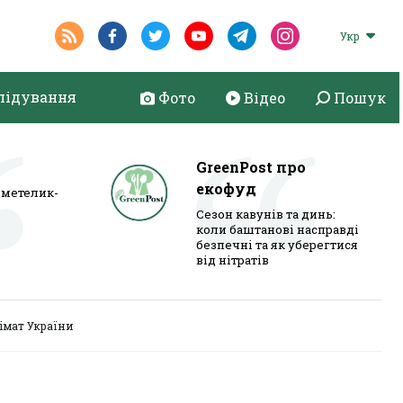
Укр
лідування
Фото
Відео
Пошук
GreenPost про
екофуд
метелик-
Сезон кавунів та динь:
коли баштанові насправді
безпечні та як уберегтися
від нітратів
імат України