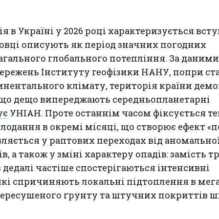
я в Україні у 2026 році характеризується вст
ковці описують як період значних погодних
загального глобального потепління. За даними
ережень Інституту геофізики НАНУ, попри ст
инентального клімату, територія країни дем
 що дещо випереджають середньопланетарні
ує
УНІАН. Проте останнім часом фіксується т
лодання в окремі місяці, що створює ефект «
вляється у раптових переходах від аномально
, а також у зміні характеру опадів: замість 
дедалі частіше спостерігаються інтенсивні
які спричиняють локальні підтоплення в мег
 пересушеного ґрунту та штучних покриттів 