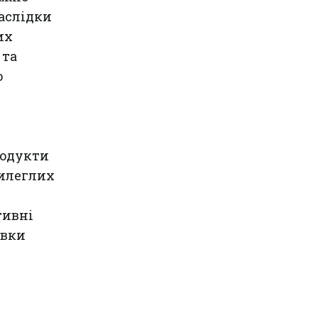
наслідки
их
 та
о
родукти
рилеглих
тивні
овки