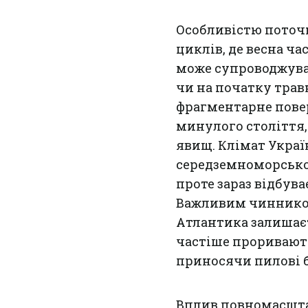
Особливістю поточ
циклів, де весна ч
може супроводжува
чи на початку трав
фрагментарне повер
минулого століття,
явищ. Клімат Украї
середземноморсько
проте зараз відбув
Важливим чинником
Атлантика залишаєт
частіше проривають
приносячи пилові б
Вплив повномасшта