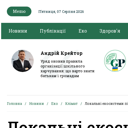
Меню
Пʼятниця, 07 Серпня 2026
Новини
Публікації
Еко
Здоров'я
Андрій Крейтор
Уряд оновив правила
організації шкільного
харчування: що варто знати
батькам і громадам
Головна
Новини
Еко
Клімат
Локальні екосистеми п
Локальні екос