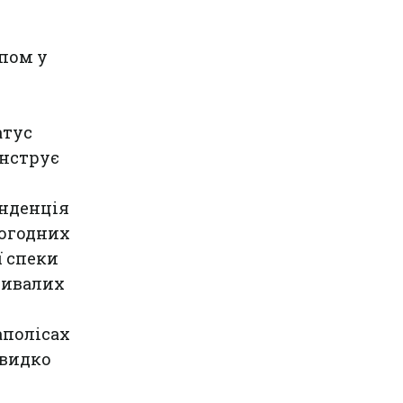
упом у
атус
онструє
енденція
погодних
ї спеки
тривалих
аполісах
швидко