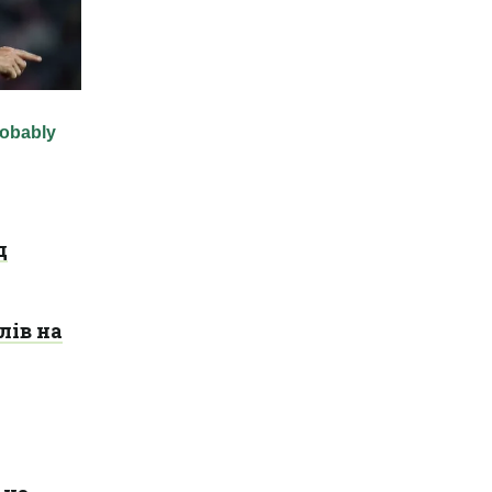
д
лів на