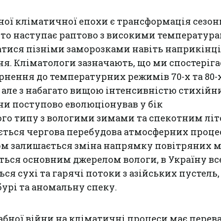
ної кліматичної епохи є трансформація сезо
асто наступає раптово з високими температура
тися пізніми заморозками навіть наприкінці
ня. Кліматологи зазначають, що ми спостеріг
нення до температурних режимів 70-х та 80-х
 але з набагато вищою інтенсивністю стихійн
ни поступово еволюціонував у бік
го типу з вологими зимами та спекотним літ
ається чергова перебудова атмосферних процес
 залишається зміна напрямку повітряних ма
ься основним джерелом вологи, в Україну вс
ся сухі та гарячі потоки з азійських пустель,
урі та аномальну спеку.
бної війни на кліматичні процеси має перев