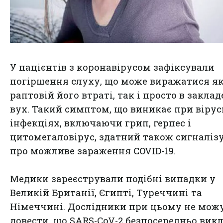
У пацієнтів з коронавірусом зафіксували
погіршення слуху, що може виражатися як
раптовій його втраті, так і просто в заклад
вух. Такий симптом, що виникає при віру
інфекціях, включаючи грип, герпес і
цитомегаловірус, здатний також сигналіз
про можливе зараження COVID-19.
Медики зареєстрували подібні випадки у
Великій Британії, Єгипті, Туреччині та
Німеччині. Дослідники при цьому не мож
довести, що SARS-CoV-2 безпосередньо вик