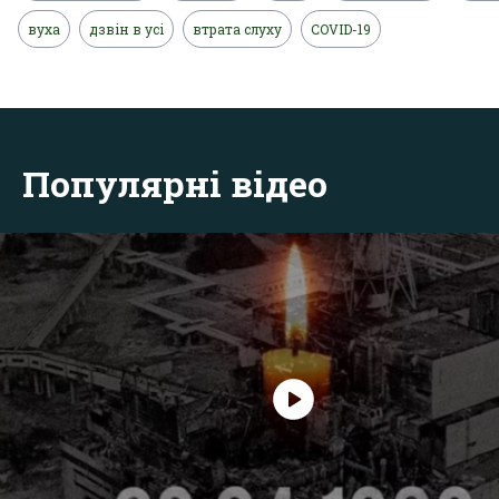
вуха
дзвін в усі
втрата слуху
COVID-19
Популярні відео