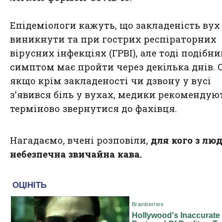
Епідеміологи кажуть, що закладеність ву
виникнути та при гострих респіраторних
вірусних інфекціях (ГРВІ), але тоді подібн
симптом має пройти через декілька днів. 
якщо крім закладеності чи дзвону у вусі
з'явився біль у вухах, медики рекомендую
терміново звернутися до фахівця.
Нагадаємо, вчені розповіли,
для кого з лю
небезпечна звичайна кава.