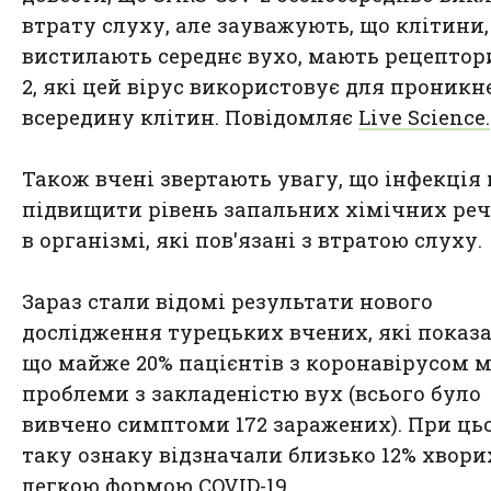
втрату слуху, але зауважують, що клітини,
вистилають середнє вухо, мають рецептор
2, які цей вірус використовує для проник
всередину клітин. Повідомляє
Live Science.
Також вчені звертають увагу, що інфекція
підвищити рівень запальних хімічних ре
в організмі, які пов'язані з втратою слуху.
Зараз стали відомі результати нового
дослідження турецьких вчених, які показа
що майже 20% пацієнтів з коронавірусом 
проблеми з закладеністю вух (всього було
вивчено симптоми 172 заражених). При ць
таку ознаку відзначали близько 12% хвори
легкою формою COVID-19.