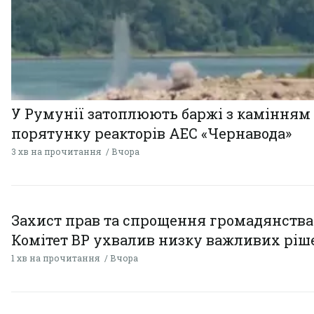
У Румунії затоплюють баржі з камінням
порятунку реакторів АЕС «Чернавода»
3 хв на прочитання
Вчора
Захист прав та спрощення громадянства
Комітет ВР ухвалив низку важливих ріш
1 хв на прочитання
Вчора