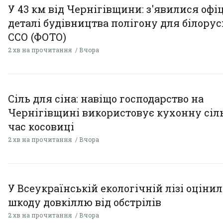
У 43 км від Чернігівщини: з'явилися офі
деталі будівництва полігону для білору
ССО (ФОТО)
2 хв на прочитання
Вчора
Сіль для сіна: навіщо господарство на
Чернігівщині використовує кухонну сіль
час косовиці
2 хв на прочитання
Вчора
У Всеукраїнській екологічній лізі оціни
шкоду довкіллю від обстрілів
2 хв на прочитання
Вчора