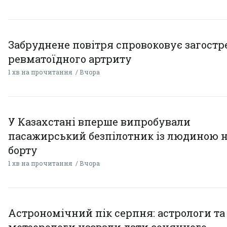
Забруднене повітря спровоковує загост
ревматоїдного артриту
1 хв на прочитання
Вчора
У Казахстані вперше випробували
пасажирський безпілотник із людиною 
борту
1 хв на прочитання
Вчора
Астрономічний пік серпня: астрологи та
метеорологи назвали дати сонячного