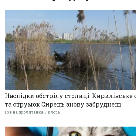
Наслідки обстрілу столиці: Кирилівське 
та струмок Сирець знову забруднені
1 хв на прочитання
Вчора