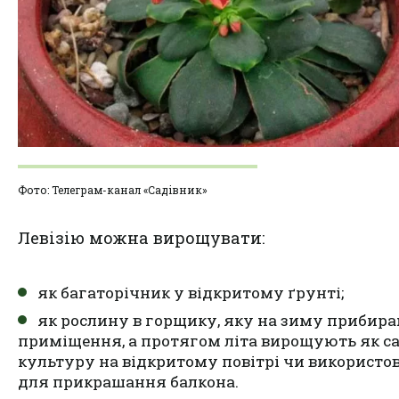
Фото: Телеграм-канал «Садівник»
Левізію можна вирощувати:
як багаторічник у відкритому ґрунті;
як рослину в горщику, яку на зиму прибира
приміщення, а протягом літа вирощують як с
культуру на відкритому повітрі чи використ
для прикрашання балкона.