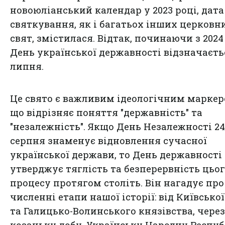
новоюліанський календар у 2023 році, дата
святкування, як і багатьох інших церковн
свят, змістилася. Відтак, починаючи з 2024
День української державності відзначаєть
липня.
Це свято є важливим ідеологічним маркер
що відрізняє поняття "державність" та
"незалежність". Якщо День Незалежності 24
серпня знаменує відновлення сучасної
української держави, то День державності
утверджує тяглість та безперервність цьо
процесу протягом століть. Він нагадує про
численні етапи нашої історії: від Київської
та Галицько-Волинського князівства, через
козацьку добу, Українську Народну Респуб