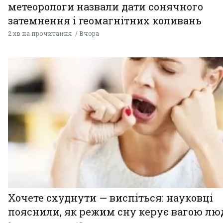
метеорологи назвали дати сонячного
затемнення і геомагнітних коливань
2 хв на прочитання
Вчора
Хочете схуднути — виспіться: науковці
пояснили, як режим сну керує вагою л