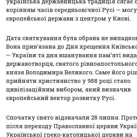
українська державницька традиція сягає 
корінням часів середньовічної Русі — мог
європейської держави з центром у Києві.
Дата святкування була обрана не випадков
Вона прив'язана до Дня хрещення Київсько
— України та дня вшанування пам'яті вид
державотворця, святого рівноапостольног
князя Володимира Великого. Саме його рі
прийняти християнство у 988 році стало
цивілізаційним вибором, який визначив
європейський вектор розвитку Русі.
Спочатку свято відзначали 28 липня. Проте
після переходу Православної церкви Украї
Української греко-католицької церкви на