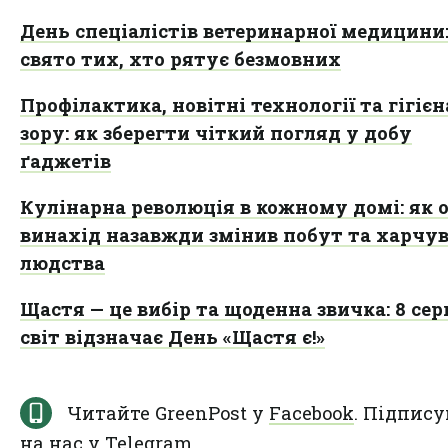
День спеціалістів ветеринарної медицини
свято тих, хто рятує безмовних
Профілактика, новітні технології та гігієн
зору: як зберегти чіткий погляд у добу
ґаджетів
Кулінарна революція в кожному домі: як 
винахід назавжди змінив побут та харчу
людства
Щастя — це вибір та щоденна звичка: 8 се
світ відзначає День «Щастя є!»
Читайте GreenPost у
Facebook
. Підпису
на нас у
Telegram
.