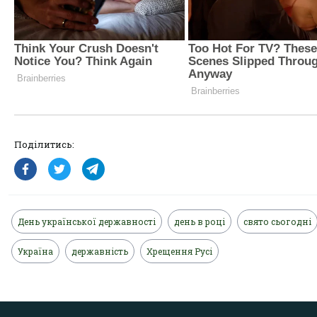
Поділитись:
День української державності
день в році
свято сьогодні
Україна
державність
Хрещення Русі