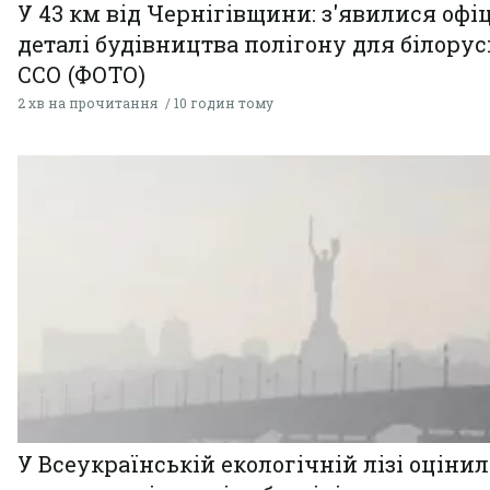
У 43 км від Чернігівщини: з'явилися офі
деталі будівництва полігону для білору
ССО (ФОТО)
2 хв на прочитання
10 годин тому
У Всеукраїнській екологічній лізі оціни