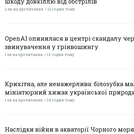
шкоду довкіллю від обстрілів
2 хв на прочитання
12 годин тому
OpenAI опинилася в центрі скандалу чер
звинувачення у грінвошингу
1 хв на прочитання
13 годин тому
Крихітна, але ненажерлива: білозубка ма
мініатюрний хижак української природ
1 хв на прочитання
14 годин тому
Наслідки війни в акваторії Чорного моря