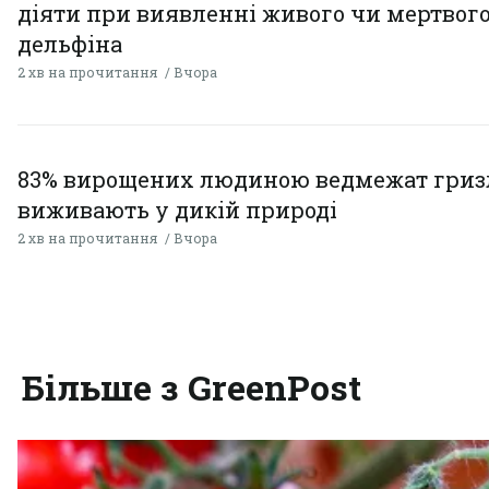
діяти при виявленні живого чи мертвог
дельфіна
2 хв на прочитання
Вчора
83% вирощених людиною ведмежат гризл
виживають у дикій природі
2 хв на прочитання
Вчора
Більше з GreenPost