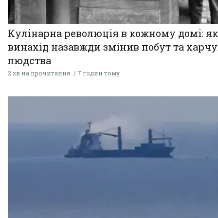
Кулінарна революція в кожному домі: як
винахід назавжди змінив побут та харч
людства
2 хв на прочитання
7 годин тому