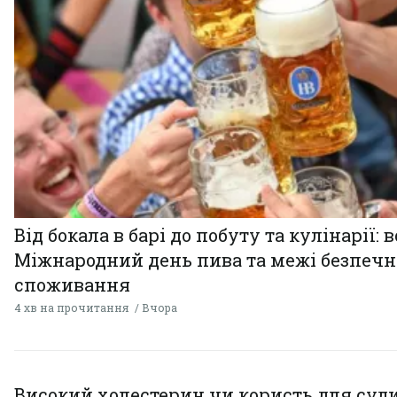
Від бокала в барі до побуту та кулінарії: 
Міжнародний день пива та межі безпечн
споживання
4 хв на прочитання
Вчора
Високий холестерин чи користь для суди