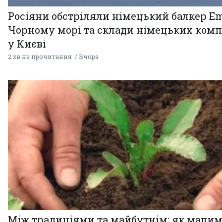
Росіяни обстріляли німецький балкер Em
Чорному морі та склади німецьких комп
у Києві
2 хв на прочитання
Вчора
Між традиціями та майбутнім: як мали