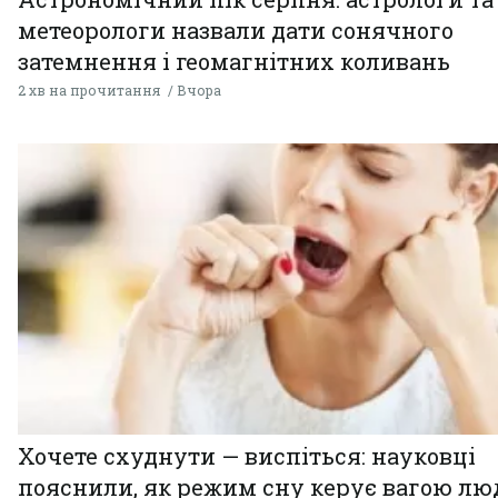
метеорологи назвали дати сонячного
затемнення і геомагнітних коливань
2 хв на прочитання
Вчора
Хочете схуднути — виспіться: науковці
пояснили, як режим сну керує вагою л