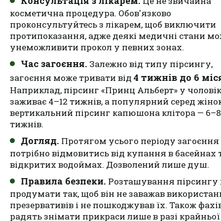
Консультація з лікарем.
Це не звичайна
косметична процедура. Обов'язково
проконсультуйтесь з лікарем, щоб виключити
протипоказання, адже деякі медичні стани м
унеможливити прокол у певних зонах.
Час загоєння.
Залежно від типу пірсингу,
4 тижнів до 6 міс
загоєння може тривати від
Наприклад, пірсинг «Принц Альберт» у чоловік
заживає 4–12 тижнів, а популярний серед жіно
вертикальний пірсинг капюшона клітора — 6–8
тижнів.
Догляд.
Протягом усього періоду
загоєння
потрібно відмовитись від купання в басейнах 
відкритих водоймах. Дозволений лише душ.
Правила безпеки.
Розташування пірсингу 
продумати так, щоб він не заважав використа
презервативів і не пошкоджував їх. Також фахі
радять знімати прикраси лише в разі крайньої