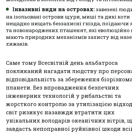
Інвазивні види на островах:
завезені лю
на ізольовані острови щури, миші та дикі коти
нещадно нищать беззахисні гнізда, поїдаючи
та новонароджених пташенят, які еволюційно 
мають природних механізмів захисту від наз
хижаків.
Саме тому Всесвітній день альбатроса
покликаний нагадати людству про персон
відповідальність за збереження біорізном
планети. Без впровадження безпечних
інженерних технологій у рибальстві та
жорсткого контролю за утилізацією відход
світ ризикує назавжди втратити цих
унікальних володарів океанічних вітрів, 
завдасть непоправної руйнівної шкоди всі