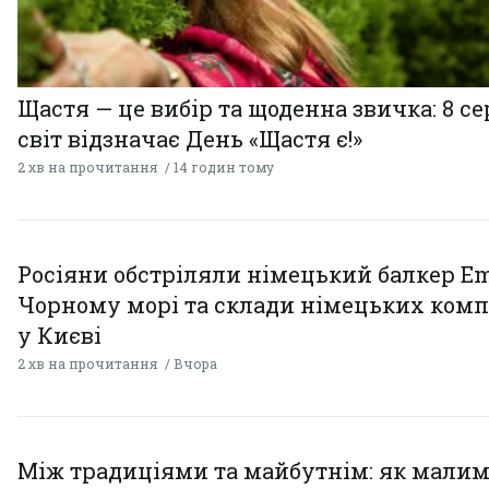
Щастя — це вибір та щоденна звичка: 8 с
світ відзначає День «Щастя є!»
2 хв на прочитання
14 годин тому
Росіяни обстріляли німецький балкер Em
Чорному морі та склади німецьких комп
у Києві
2 хв на прочитання
Вчора
Між традиціями та майбутнім: як мали