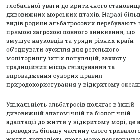
глобальної уваги до критичного становищ
дивовижних морських птахів. Наразі біль
видів родини альбатросових перебувають 
прямою загрозою повного зникнення, що
змушує науковців та уряди різних країн
об'єднувати зусилля для ретельного
моніторингу їхніх популяцій, захисту
традиційних місць гніздування та
впровадження суворих правил
природокористування у відкритому океані
Унікальність альбатросів полягає в їхній
дивовижній анатомічній та біологічній
адаптації до життя у відкритому морі, де 
проводять більшу частину свого тривалог
життя, тривалість якого може перевищува