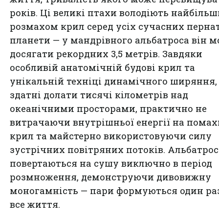
років. Ці великі птахи володіють найбіль
розмахом крил серед усіх сучасних перна
планети — у мандрівного альбатроса він 
досягати рекордних 3,5 метрів. Завдяки
особливій анатомічній будові крил та
унікальній техніці динамічного ширяння,
здатні долати тисячі кілометрів над
океанічними просторами, практично не
витрачаючи внутрішньої енергії на помах
крил та майстерно використовуючи силу
зустрічних повітряних потоків. Альбатро
повертаються на сушу виключно в період
розмноження, демонструючи дивовижну
моногамність — пари формуються один ра
все життя.