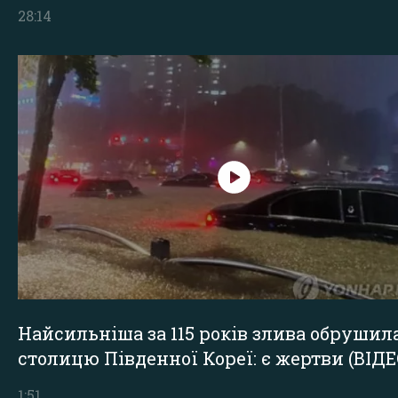
28:14
Найсильніша за 115 років злива обрушил
столицю Південної Кореї: є жертви (ВІДЕ
1:51