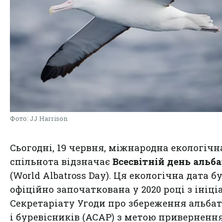
Фото: JJ Harrison
Сьогодні, 19 червня, міжнародна екологічн
спільнота відзначає
Всесвітній день альб
(World Albatross Day). Ця екологічна дата б
офіційно започаткована у 2020 році з ініц
Секретаріату Угоди про збереження альбат
і буревісників (ACAP) з метою приверненн