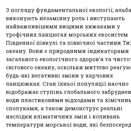
З погляду фундаментальної екології, альб
виконують незамінну роль і виступають
найважливішими вищими хижаками у
трофічних ланцюгах морських екосистем
Південної півкулі та північної частини Ти
океану. Вони є природними індикаторами
загального екологічного здоров'я та чисто
світового океану, оскільки миттєво реагую
будь-які негативні зміни у харчових
ланцюжках. Стан їхньої популяції наочно
відображає ступінь глобального забрудне
води пластиковими відходами та хімічни
сполуками, а також демонструє реальні
наслідки кліматичних змін і коливань
температури морської води, які безпосере