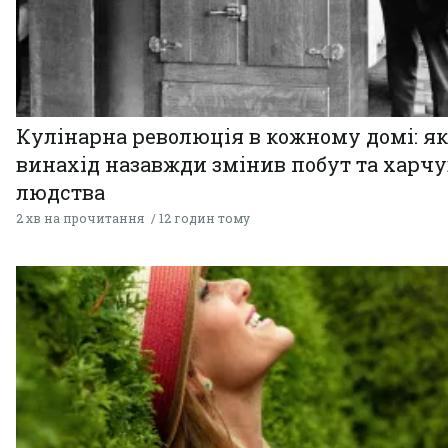
Кулінарна революція в кожному домі: як
винахід назавжди змінив побут та харч
людства
2 хв на прочитання
12 годин тому