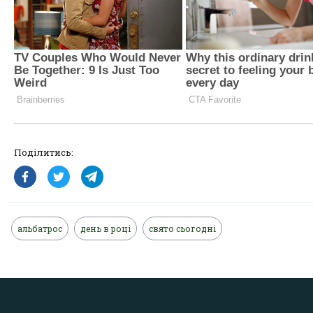
Поділитись:
альбатрос
день в році
свято сьогодні