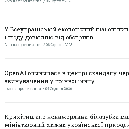
2 хв на прочитання
06 Серпня 2026
У Всеукраїнській екологічній лізі оціни
шкоду довкіллю від обстрілів
2 хв на прочитання
06 Серпня 2026
OpenAI опинилася в центрі скандалу чер
звинувачення у грінвошингу
1 хв на прочитання
06 Серпня 2026
Крихітна, але ненажерлива: білозубка ма
мініатюрний хижак української природ