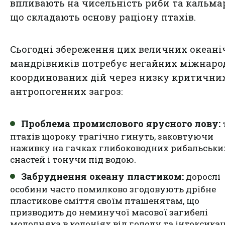
впливають на чисельність риби та кальмар
що складають основу раціону птахів.
Сьогодні збереження цих величних океан
мандрівників потребує негайних міжнаро
координованих дій через низку критични
антропогенних загроз:
Проблема промислового ярусного лову:
птахів щороку трагічно гинуть, заковтуючи
наживку на гачках глибоководних рибальськи
снастей і тонучи під водою.
Забруднення океану пластиком:
дорослі
особини часто помилково згодовують дрібне
пластикове сміття своїм пташенятам, що
призводить до неминучої масової загибелі
молодняка в колоніях від голоду та інтоксикац