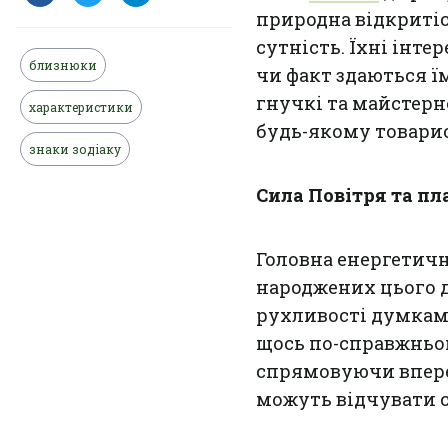
природна відкритіс
сутність. Їхні інте
близнюки
чи факт здаються ї
гнучкі та майстерн
характеристики
будь-якому товарис
знаки зодіаку
Сила Повітря та пл
Головна енергетич
народжених цього д
рухливості думкам 
щось по-справжньом
спрямовуючи вперед.
можуть відчувати с