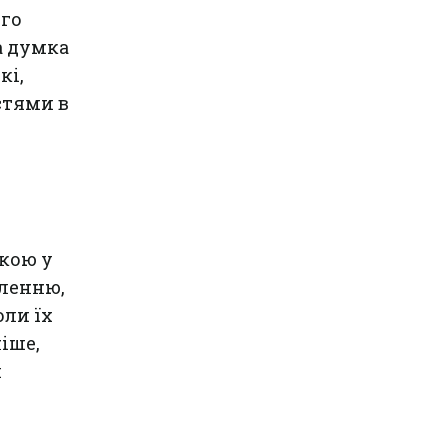
ого
а думка
кі,
стями в
якою у
сленню,
оли їх
іше,
и