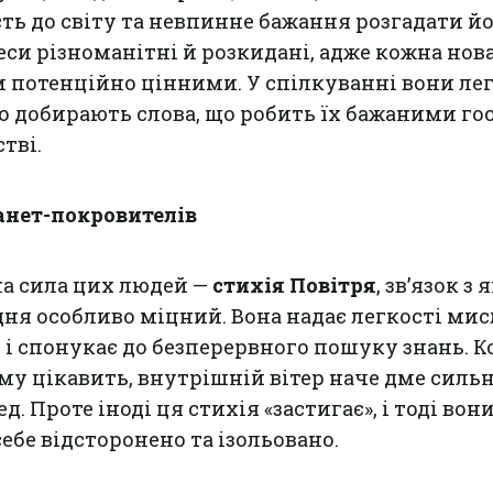
ть до світу та невпинне бажання розгадати й
реси різноманітні й розкидані, адже кожна нов
м потенційно цінними. У спілкуванні вони лег
о добирають слова, що робить їх бажаними го
тві.
анет-покровителів
на сила цих людей —
стихія Повітря
, зв’язок з 
ня особливо міцний. Вона надає легкості ми
і спонукає до безперервного пошуку знань. К
у цікавить, внутрішній вітер наче дме сильн
 Проте іноді ця стихія «застигає», і тоді вон
ебе відсторонено та ізольовано.