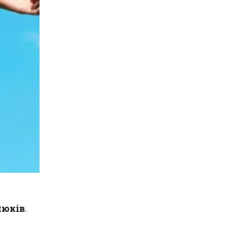
нюків
.