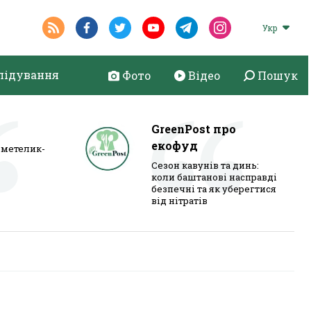
Укр
лідування
Фото
Відео
Пошук
GreenPost про
екофуд
метелик-
Сезон кавунів та динь:
коли баштанові насправді
безпечні та як уберегтися
від нітратів