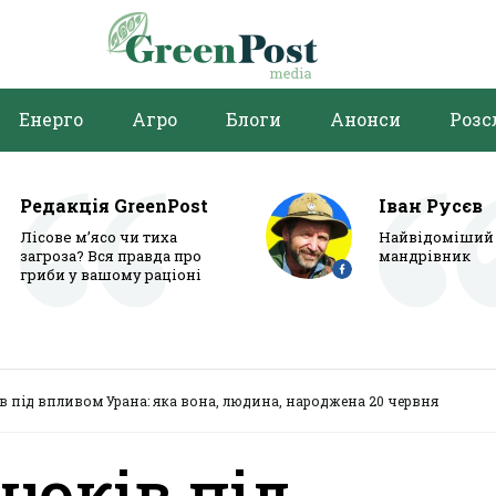
Енерго
Агро
Блоги
Анонси
Розс
Редакція GreenPost
Іван Русєв
Лісове м’ясо чи тиха
Найвідоміший 
загроза? Вся правда про
мандрівник
гриби у вашому раціоні
 під впливом Урана: яка вона, людина, народжена 20 червня
нюків під