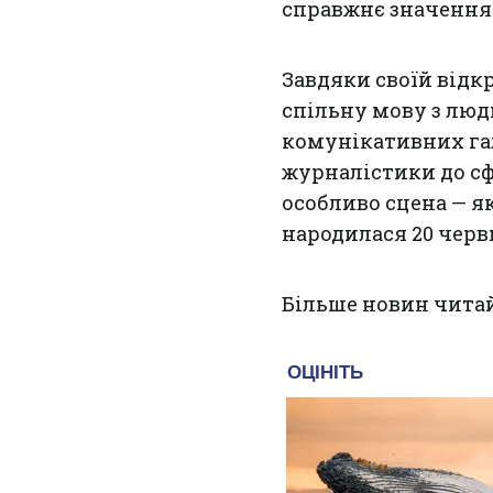
справжнє значення
Завдяки своїй відк
спільну мову з люд
комунікативних га
журналістики до сф
особливо сцена — я
народилася 20 черв
Більше новин чита