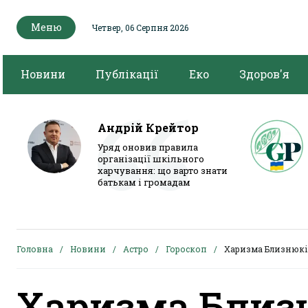
Меню
Четвер, 06 Серпня 2026
Новини
Публікації
Еко
Здоров'я
Андрій Крейтор
Уряд оновив правила
організації шкільного
харчування: що варто знати
батькам і громадам
Головна
Новини
Астро
Гороскоп
Харизма Близнюків
Харизма Близ