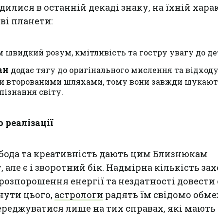
илися в останній декаді знаку, на їхній хара
ві планети:
м швидкий розум, кмітливість та гостру увагу до де
ан
додає тягу до оригінального мислення та відходу
ти второваними шляхами, тому вони завжди шукаю
пізнання світу.
 реалізації
обода та креативність дають цим Близнюкам
 але є і зворотний бік. Надмірна кількість за
розпорошення енергії та нездатності довести
нути цього,
астрологи
радять їм свідомо обм
середжуватися лише на тих справах, які мають