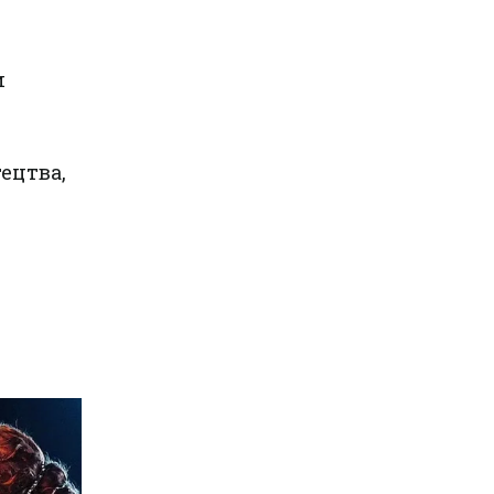
и
ецтва,