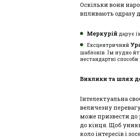
Оскільки вони народ
впливають одразу д
Меркурій
дарує ї
Ур
Ексцентричний
шаблонів. Їм нудно й
нестандартні способи 
Виклики та шлях до
Інтелектуальна св
величезну перевагу,
може призвести до 
до кінця. Щоб уник
коло інтересів і зо