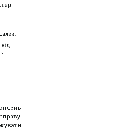
ктер
талей.
 від
ть
хоплень
 справу
ежувати