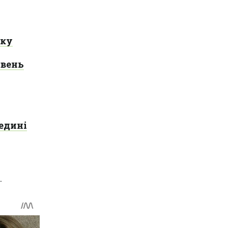
оку
авень
редині
.