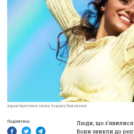
характеристика знака Зодіаку Близнюки
Поділитись:
Люди, що з’явилися 
Вони
звикли
до репу