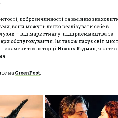
.
ритості, доброзичливості та вмінню знаходит
ьми, вони можуть легко реалізувати себе в
лузях — від маркетингу, підприємництва та
ери обслуговування. Їм також пасує світ мист
к і знаменитій акторці
Ніколь Кідман
, яка теж
ня.
йте на
GreenPost
.