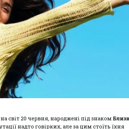
на світ 20 червня, народжені під знаком
Близ
тації надто говірких, але за цим стоїть їхня