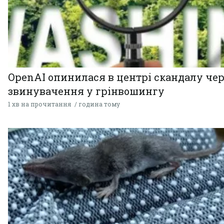
OpenAI опинилася в центрі скандалу чер
звинувачення у грінвошингу
1 хв на прочитання
година тому