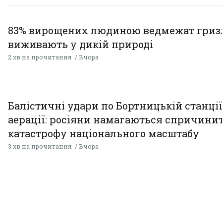
83% вирощених людиною ведмежат гризл
виживають у дикій природі
2 хв на прочитання
Вчора
Балістичні удари по Бортницькій станці
аерації: росіяни намагаються спричини
катастрофу національного масштабу
3 хв на прочитання
Вчора