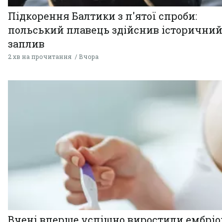
Підкорення Балтики з п'ятої спроби:
польський плавець здійснив історични
заплив
2 хв на прочитання
Вчора
Вчені вперше успішно виростили ембрі