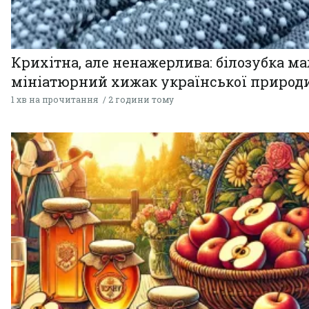
Крихітна, але ненажерлива: білозубка ма
мініатюрний хижак української природ
1 хв на прочитання
2 години тому