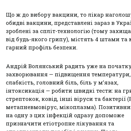
Що ж до вибору вакцини, то лікар наголош
обидві вакцини, представлені зараз в Укра
зроблені за спліт-технологію (тому захищ
від будь-якого грипу), містять 4 штами та
гарний профіль безпеки.
Андрій Волянський радить уже на початк
захворювання — підвищення температури,
слабкість, головний біль, біль у м'язах,
інтоксикація — робити швидкі тести: на гр
стрептокок, ковід, інші віруси та бактерії (
метапневмовірус, мікоплазма). Позитивни
на одну з цих інфекцій одразу допоможе
призначити етіотропне лікування та