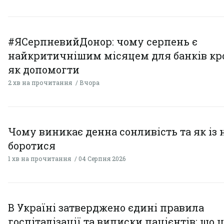
#ЯСерпневийДонор: чому серпень є
найкритичнішим місяцем для банків кро
як допомогти
2 хв на прочитання
Вчора
Чому виникає денна сонливість та як із
боротися
1 хв на прочитання
04 Серпня 2026
В Україні затверджено єдині правила
госпіталізації та виписки пацієнтів: що 