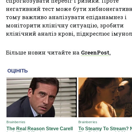
спрогнозувати перебіг і ризики. Проте
негативний тест може бути хибнонегатив
тому важливо аналізувати епіданамнез і
моніторити клінічну ситуацію, зробити
клінічний аналіз крові, підкреслює імунол
Більше новин читайте на
GreenPost
.