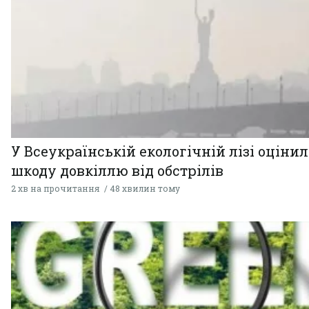
У Всеукраїнській екологічній лізі оціни
шкоду довкіллю від обстрілів
2 хв на прочитання
48 хвилин тому