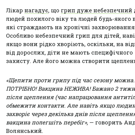
Лікар
нагадує
, що
грип дуже небезпечний
людей похилого віку та людей будь-якого в
які страждають на хронічні захворювання
Особливо небезпечний грип для дітей, нав
якщо вони рідко хворіють, оскільки, на ві
від дорослих, діти не мають специфічного
захисту. Але його можна створити щеплен
«Щепити проти грипу під час сезону можна. 
ПОТРІБНО! Вакцина НЕЖИВА! Бажано 2 тижн
після щеплення (час напрацювання антитіл
обмежити контакти. Але навіть якщо люди
захворіє через декілька днів після щеплення
вакцина полегшіть перебіг»,
— говорить Ан
Волянський.