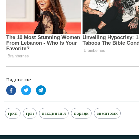
Поділитись:
грип
грві
вакцинація
поради
симптоми