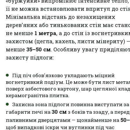
«буржуйки» випромінює інтенсивне тепло,
її не можна встановлювати впритул до стін
Мінімальна відстань до незахищених
дерев'яних або тинькованих стін має стан
не менше
1 метра
, а до стін із вогнетривк
захистом (цегла, кахель, листи мінериту) —
менше
35–50 см
. Особливу увагу приділяю
захисту підлоги:
Під піч обов'язково укладають міцний
вогнетривкий подіум. Це може бути лист мета
поверх азбестового картону, шар цегляної кла
керамогранітна плитка.
Захисна зона підлоги повинна виступати за
30 см
габарити печі на
з боків та ззаду, а перед
50–
паливними дверцятами — щонайменше на
щоб випадкові іскри чи вуглинки під час