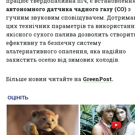
працює твердопаливна піч, є встановленн
автономного датчика чадного газу (CO)
з
гучним звуковим сповіщувачем. Дотрима
цих технічних параметрів та використан
якісного сухого палива дозволить створит
ефективну та безпечну систему
альтернативного опалення, яка надійно
захистить оселю від зимових холодів.
Більше новин читайте на
GreenPost
.