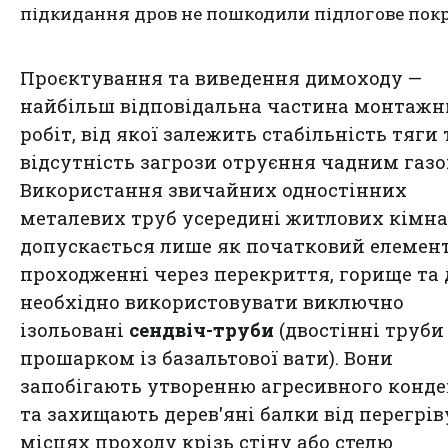
підкидання дров не пошкодили підлогове пок
Проєктування та виведення димоходу —
найбільш відповідальна частина монтажн
робіт, від якої залежить стабільність тяги 
відсутність загрози отруєння чадним газо
Використання звичайних одностінних
металевих труб усередині житлових кімн
допускається лише як початковий елемент
проходженні через перекриття, горище та 
необхідно використовувати виключно
ізольовані
сендвіч-труби
(двостінні труби
прошарком із базальтової вати). Вони
запобігають утворенню агресивного конд
та захищають дерев'яні балки від перегріву
місцях проходу крізь стіну або стелю