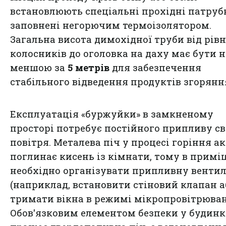
встановлюють спеціальні прохідні патруб
заповнені негорючим термоізолятором.
Загальна висота димохідної труби від рів
колосників до оголовка на даху має бути н
меншою за
5 метрів
для забезпечення
стабільного відведення продуктів згорянн
Експлуатація «буржуйки» в замкненому
просторі потребує постійного припливу с
повітря. Металева піч у процесі горіння а
поглинає кисень із кімнати, тому в примі
необхідно організувати припливну венти
(наприклад, встановити стіновий клапан а
тримати вікна в режимі мікропровітрюван
Обов'язковим елементом безпеки у будинку