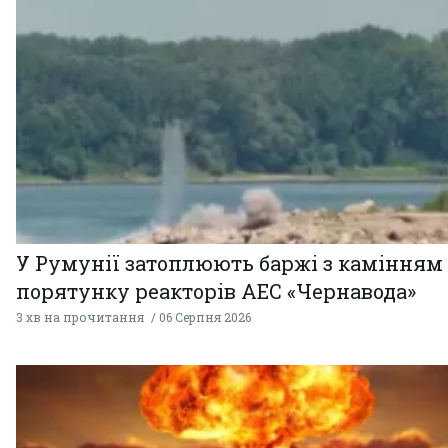
У Румунії затоплюють баржі з камінням
порятунку реакторів АЕС «Чернавода»
3 хв на прочитання
06 Серпня 2026