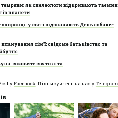
 темряви: як спелеологи відкривають таємни
тів планети
охоронці: у світі відзначають День собаки-
ланування сім'ї: свідоме батьківство та
йбутнє
уна: соковите свято літа
Post у
Facebook
. Підписуйтесь на нас у
Telegram