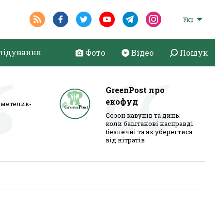
Укр
лідування
Фото
Відео
Пошук
GreenPost про
екофуд
метелик-
Сезон кавунів та динь:
коли баштанові насправді
безпечні та як уберегтися
від нітратів