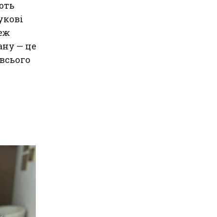
ють
укові
еж
ну — це
всього