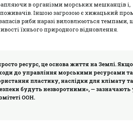
рапляючи в організми морських мешканців і,
споживачів. Іншою загрозою є хижацький про
 запасів риби наразі виловлюються темпами, 
вості їхнього природного відновлення.
просто ресурс, це основа життя на Землі. Якщ
ходи до управління морськими ресурсами та
ристання пластику, наслідки для клімату т
езпеки будуть незворотними», — зазначають 
мітеті ООН.