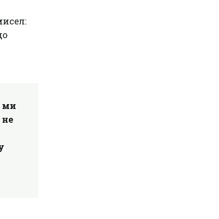
мисел:
що
о ми
 не
а
у