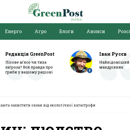
Енерго
Агро
Блоги
Анонси
Розс
Редакція GreenPost
Іван Русєв
Лісове м’ясо чи тиха
Найвідоміший 
загроза? Вся правда про
мандрівник
гриби у вашому раціоні
ають захистити океан від екологічної катастрофи
ич: людство