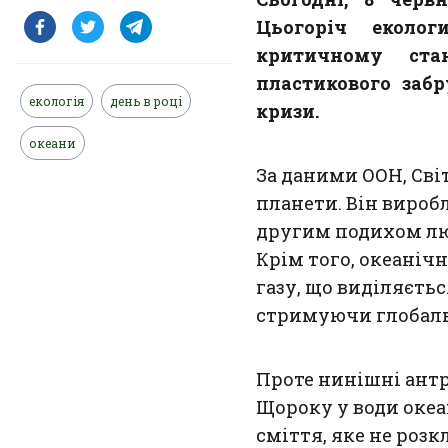
Цьогоріч еколо
критичному ста
пластикового заб
екологія
день в році
кризи.
океани
За даними ООН, Сві
планети. Він вироб
другим подихом лю
Крім того, океаніч
газу, що виділяєть
стримуючи глобаль
Проте нинішні ант
Щороку у води океа
сміття, яке не роз