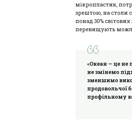
мікропластик, пот
зрештою, на столи 
понад 30% світових
перевищують можли
«Океан — це не 
не змінемо під
зменшимо вико
продовольчої б
профільному ко