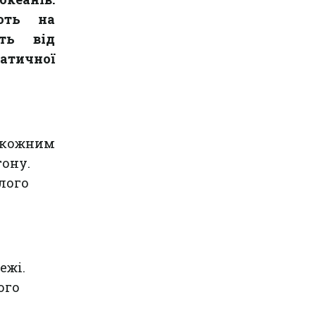
ують на
ть від
атичної
о кожним
ону.
лого
ежі.
ого