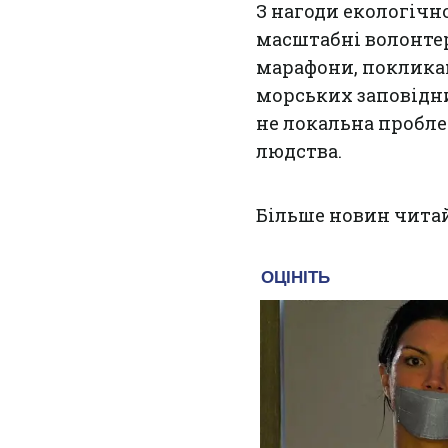
З нагоди екологічно
масштабні волонтер
марафони, поклика
морських заповідн
не локальна пробле
людства.
Більше новин чита