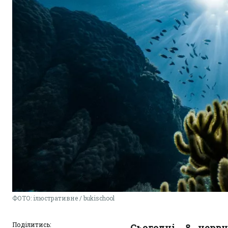
ФОТО: ілюстративне / bukischool
Поділитись:
Сьогодні, 8 червн