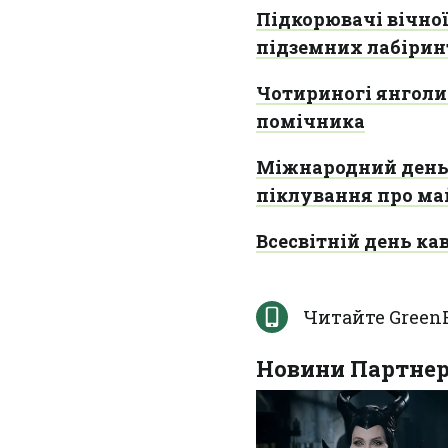
Підкорювачі вічної
підземних лабірин
Чотириногі янголи-
помічника
Міжнародний день п
піклування про ма
Всесвітній день кав
Читайте Green