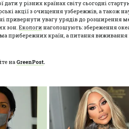
ї дати у різних країнах світу сьогодні старту
ські акції з очищення узбережжів, а також на
ні привернути увагу урядів до розширення м
их зон.
Екологи
наголошують: збереження океа
ма прибережних країн, а питання виживання 
йте на
GreenPost
.