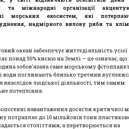
ги та міжнародні організації акцент
ні морських екосистем, які потерпаю
руднення, надмірного вилову риби та клім
товий океан забезпечує життєдіяльність усієї
ляє понад 50% кисню на Землі — це означає, щ
дина зобов'язана саме морському фітопланкт
ні води поглинають близько третини вуглекис
ся внаслідок людської діяльності, тим самим
не потепління.
ропогенні навантаження досягли критичної м
ну потрапляє до 10 мільйонів тонн пластиков
кладається століттями, а перетворюється на