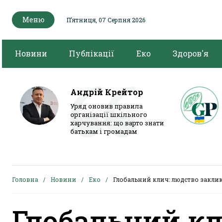
Меню
Пʼятниця, 07 Серпня 2026
Новини
Публікації
Еко
Здоров'я
Андрій Крейтор
Уряд оновив правила
організації шкільного
харчування: що варто знати
батькам і громадам
Головна
Новини
Еко
Глобальний клич: людство заклик
Глобальний кл