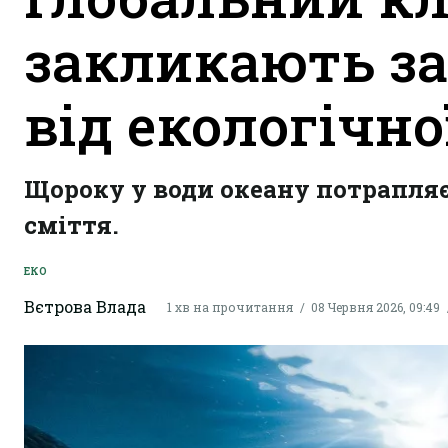
закликають за
від екологічн
Щороку у води океану потрапляє
сміття.
ЕКО
Вєтрова Влада
1 хв на прочитання
08 Червня 2026, 09:49