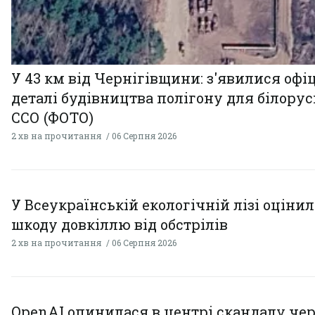
У 43 км від Чернігівщини: з'явилися офі
деталі будівництва полігону для білору
ССО (ФОТО)
2 хв на прочитання
06 Серпня 2026
У Всеукраїнській екологічній лізі оціни
шкоду довкіллю від обстрілів
2 хв на прочитання
06 Серпня 2026
OpenAI опинилася в центрі скандалу чер