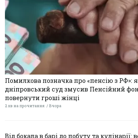
Помилкова позначка про «пенсію з РФ»: я
дніпровський суд змусив Пенсійний фо
повернути гроші жінці
2 хв на прочитання
Вчора
Від бокала в барі до побуту та кулінарії: 