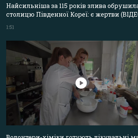
Найсильніша за 115 років злива обрушил
столицю Південної Кореї: є жертви (ВІДЕ
1:51
Волонтери-хіміки готують лікувальні ма