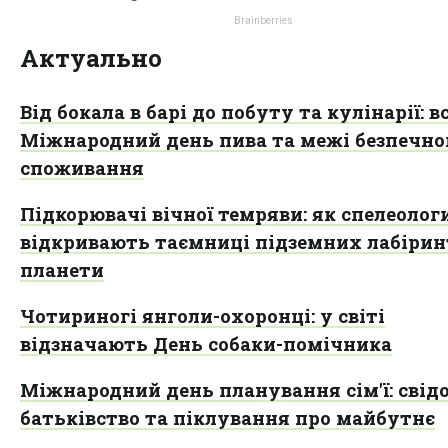
Актуально
Від бокала в барі до побуту та кулінарії: в
Міжнародний день пива та межі безпечно
споживання
Підкорювачі вічної темряви: як спелеолог
відкривають таємниці підземних лабірин
планети
Чотириногі янголи-охоронці: у світі
відзначають День собаки-помічника
Міжнародний день планування сім'ї: свід
батьківство та піклування про майбутнє