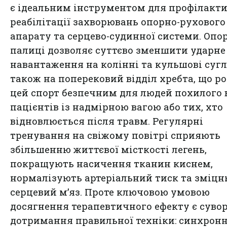
є ідеальним інструментом для профілакти
реабілітації захворювань опорно-рухового
апарату та серцево-судинної системи. Опо
палиці дозволяє суттєво зменшити ударне
навантаження на колінні та кульшові сугл
також на поперековий відділ хребта, що р
цей спорт безпечним для людей похилого в
пацієнтів із надмірною вагою або тих, хто
відновлюється після травм. Регулярні
тренування на свіжому повітрі сприяють
збільшенню життєвої місткості легень,
покращують насичення тканин киснем,
нормалізують артеріальний тиск та зміц
серцевий м’яз. Проте ключовою умовою
досягнення терапевтичного ефекту є суво
дотримання правильної техніки: синхрон