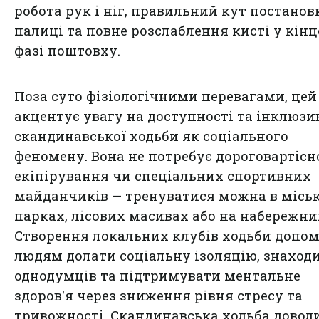
робота рук і ніг, правильний кут постанов
палиці та повне розслаблення кисті у кінц
фазі поштовху.
Поза суто фізіологічними перевагами, цей
акцентує увагу на доступності та інклюзи
скандинавської ходьби як соціального
феномену. Вона не потребує дороговартісн
екіпірування чи спеціальних спортивних
майданчиків — тренуватися можна в місь
парках, лісових масивах або на набережни
Створення локальних клубів ходьби допом
людям долати соціальну ізоляцію, знаход
однодумців та підтримувати ментальне
здоров'я через зниження рівня стресу та
тривожності. Скандинавська ходьба доводи