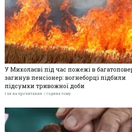
У Миколаєві під час пожежі в багатопове
загинув пенсіонер: вогнеборці підбили
підсумки тривожної доби
1 хв на прочитання
година тому