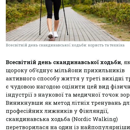
Всесвітній день скандинавської ходьби: користь та техніка
Всесвітній день скандинавської ходьби
, я
щороку об’єднує мільйони прихильників
активного способу життя у треті вихідні т
є чудовою нагодою оцінити цей вид фізичн
індустрії з наукової та медичної точок зор
Виникнувши як метод літніх тренувань д
професійних лижників у Фінляндії,
скандинавська ходьба (Nordic Walking)
перетворилася на один із найпопулярніш