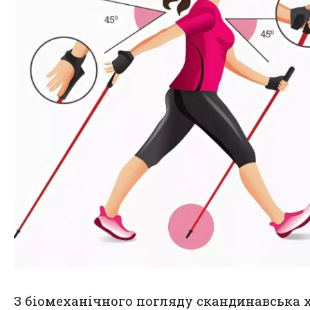
З біомеханічного погляду скандинавська 