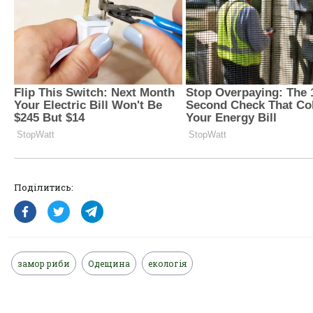
Поділитись:
замор риби
Одещина
екологія