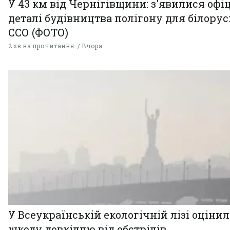
У 43 км від Чернігівщини: з'явилися офі
деталі будівництва полігону для білору
ССО (ФОТО)
2 хв на прочитання
Вчора
У Всеукраїнській екологічній лізі оціни
шкоду довкіллю від обстрілів