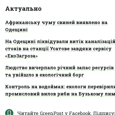
Актуально
Африканську чуму свиней виявлено на
Одещині
На Одещині ліквідували витік каналізаці
стоків на станції Усатове завдяки сервісу
«ЕкоЗагроза»
Людство вичерпало річний запас ресурсів
та увійшло в екологічний борг
Контроль на водоймах: екологи перевірил
промисловий вилов риби на Бузькому лим
Читайте GreenPost у
Facebook
. Підпису