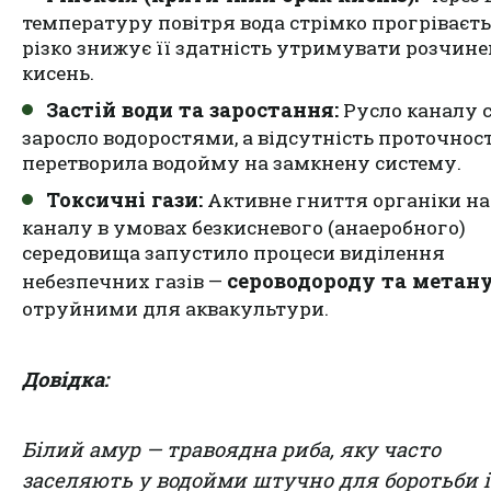
температуру повітря вода стрімко прогріваєть
різко знижує її здатність утримувати розчин
кисень.
Застій води та заростання:
Русло каналу 
заросло водоростями, а відсутність проточност
перетворила водойму на замкнену систему.
Токсичні гази:
Активне гниття органіки на
каналу в умовах безкисневого (анаеробного)
середовища запустило процеси виділення
сероводороду та метан
небезпечних газів —
отруйними для аквакультури.
Довідка:
Білий амур — травоядна риба, яку часто
заселяють у водойми штучно для боротьби і