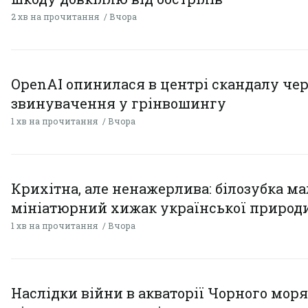
2 хв на прочитання
Вчора
OpenAI опинилася в центрі скандалу чер
звинувачення у грінвошингу
1 хв на прочитання
Вчора
Крихітна, але ненажерлива: білозубка ма
мініатюрний хижак української природ
1 хв на прочитання
Вчора
Наслідки війни в акваторії Чорного моря