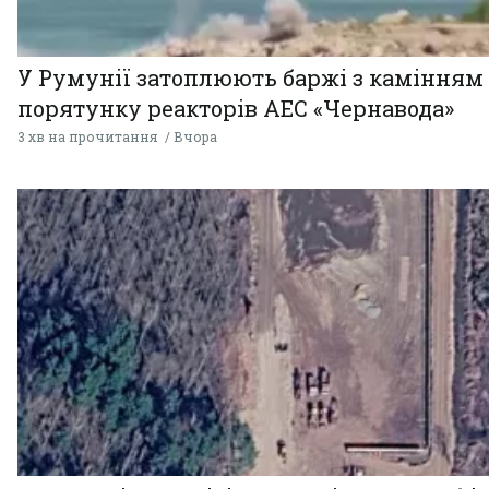
У Румунії затоплюють баржі з камінням
порятунку реакторів АЕС «Чернавода»
3 хв на прочитання
Вчора