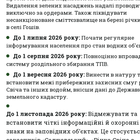
Видалення зелених насаджень надалі проводи
виключно за ордерами. Також ліквідувати
несанкціоноване сміттєзвалище на березі річки
в селі Гошів.
До 1 липня 2026 року:
Почати регулярне
інформування населення про стан водних об'єк
До 1 серпня 2026 року:
Повноцінно впрова
систему роздільного збирання ТПВ.
До 1 вересня 2026 року:
Винести в натуру 
встановити межі прибережних захисних смуг 
Свіча та інших водойм, внісши дані до Держав
земельного кадастру
.
До 1 листопада 2026 року:
Відмежувати та
встановити чіткі інформаційні й охоронні
знаки на заповідних об'єктах. Це стосуєть