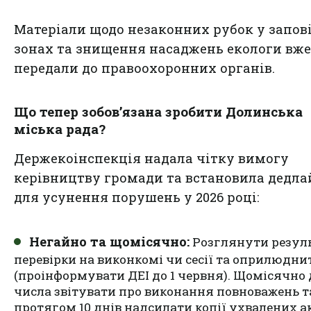
Матеріали щодо незаконних рубок у запов
зонах та знищення насаджень екологи вже
передали до правоохоронних органів.
Що тепер зобов’язана зробити Долинська
міська рада?
Держекоінспекція надала чітку вимогу
керівництву громади та встановила дедл
для усунення порушень у 2026 році:
Негайно та щомісячно:
Розглянути резул
перевірки на виконкомі чи сесії та оприлюдни
(проінформувати ДЕІ до 1 червня). Щомісячно 
числа звітувати про виконання повноважень т
протягом 10 днів надсилати копії ухвалених ак