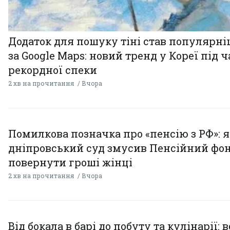
Додаток для пошуку тіні став популярн
за Google Maps: новий тренд у Кореї під ч
рекордної спеки
2 хв на прочитання
Вчора
Помилкова позначка про «пенсію з РФ»: я
дніпровський суд змусив Пенсійний фо
повернути гроші жінці
2 хв на прочитання
Вчора
Від бокала в барі до побуту та кулінарії: 