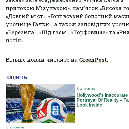
заказників «Саджавський», «Річка Свіча з
притокою Мізунькою», пам'яток «Висока го
«Довгий міст», «Гошівський болотний маси
урочище Гачки», а також заповідних уроч
«Березина», «Під гаєм», «Торфовище» та «Ри
потік».
Більше новин читайте на
GreenPost
.