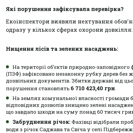
Які порушення зафіксувала перевірка?
Екоінспектори виявили нехтування обов'
одразу у кількох сферах охорони довкілля:
Нищення лісів та зелених насаджень:
На території об’єктів природно-заповідного
(ПЗФ) зафіксовано незаконну рубку дерев без 
дозвільних документів. Збитки державі від ць
6 710 423,40 грн
порушення становлять
.
На землях комунальної власності громади б
відповідних дозволів знищено зелені насадже
що завдало шкоди на суму понад 60 тисяч гри
Забруднення річок:
Фахівці відібрали про
води з річок Саджава та Свіча у селі Підбережж