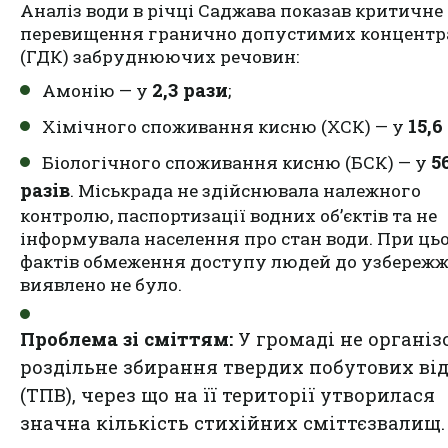
Аналіз води в річці Саджава показав критичне
перевищення гранично допустимих концентр
(ГДК) забруднюючих речовин:
2,3 рази
Амонію — у
;
15,6
Хімічного споживання кисню (ХСК) — у
5
Біологічного споживання кисню (БСК) — у
разів
. Міськрада не здійснювала належного
контролю, паспортизації водних об’єктів та не
інформувала населення про стан води. При ць
фактів обмеження доступу людей до узбереж
виявлено не було.
Проблема зі сміттям:
У громаді не організ
роздільне збирання твердих побутових від
(ТПВ), через що на її території утворилася
значна кількість стихійних сміттєзвалищ.