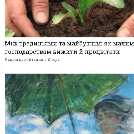
Між традиціями та майбутнім: як мали
господарствам вижити й процвітати
9 хв на прочитання
Вчора