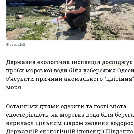
Фото: ДЕІ
Державна екологічна інспекція
досліджує
проби морської води біля узбережжя Одеси
з'ясувати причини аномального "цвітіння"
моря.
Останніми днями одесити та гості міста
спостерігають, як морська вода біля берега
вкрилася щільним шаром зелених водорост
Державній екологічній інспекції Південно