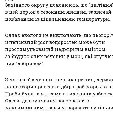
Західного округу пояснюють, що "цвітіння
в цей період є сезонним явищем, зазвичай
пов'язаним із підвищенням температури.
Однак екологи не виключають, що цьогор
інтенсивний ріст водоростей може бути
простимульований надмірним вмістом
забруднюючих речовин у морі, які слугую
них "добривом".
З метою з'ясування точних причин, держа
інспектори провели відбір проб морської в
Проби були взяті саме в тих зонах узбере
Одеси, де скупчення водоростей є
максимальним і вони утворюють суцільн