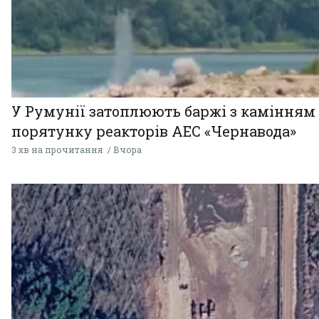
У Румунії затоплюють баржі з камінням
порятунку реакторів АЕС «Чернавода»
3 хв на прочитання
Вчора