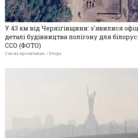
У 43 км від Чернігівщини: з'явилися офі
деталі будівництва полігону для білору
ССО (ФОТО)
2 хв на прочитання
Вчора