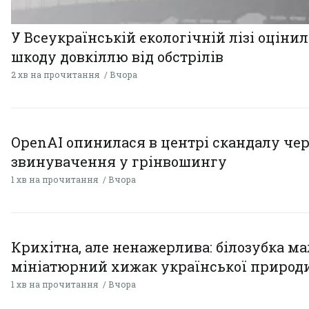
У Всеукраїнській екологічній лізі оціни
шкоду довкіллю від обстрілів
2 хв на прочитання
Вчора
OpenAI опинилася в центрі скандалу чер
звинувачення у грінвошингу
1 хв на прочитання
Вчора
Крихітна, але ненажерлива: білозубка ма
мініатюрний хижак української природ
1 хв на прочитання
Вчора