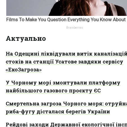
Актуально
На Одещині ліквідували витік каналізаці
стоків на станції Усатове завдяки сервісу
«ЕкоЗагроза»
У Чорному морі змонтували платформу
найбільшого газового проєкту ЄС
Смертельна загроза Чорного моря: отруйн
риба-фугу дісталася берегів України
Рейдові заходи Державної екологічної інсп