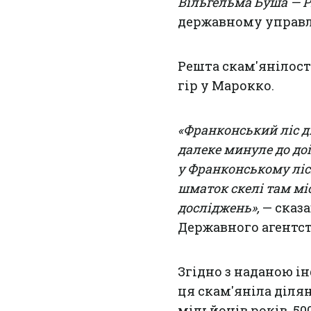
Вільгельма Буша — Pri
державному управл
Решта скам'янілост
гір у Марокко.
«Франконський ліс д
далеке минуле до до
у Франконському лі
шматок скелі там міс
досліджень»,
— сказ
Державного агентс
Згідно з наданою і
ця скам'яніла діля
мільйонів років. 50