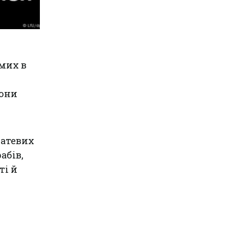
мих в
рони
патевих
абів,
ті й