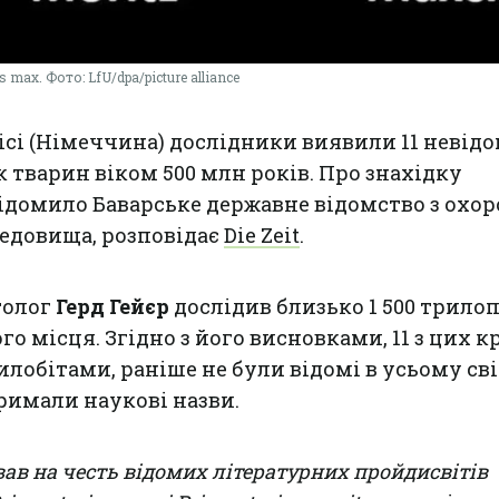
ax. Фото: LfU/dpa/picture alliance
сі (Німеччина) дослідники виявили 11 невідо
к тварин віком 500 млн років. Про знахідку
ідомило Баварське державне відомство з охо
едовища, розповідає
Die Zeit
.
толог
Герд Гейєр
дослідив близько 1 500 трило
го місця. Згідно з його висновками, 11 з цих кр
лобітами, раніше не були відомі в усьому сві
римали наукові назви.
звав на честь відомих літературних
пройдисвітів