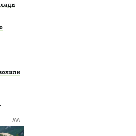
клади
о
зволили
.