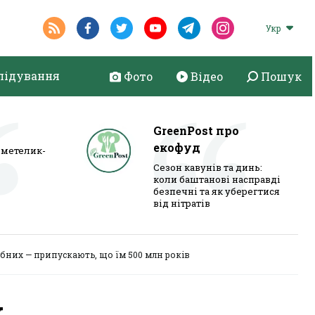
Укр
лідування
Фото
Відео
Пошук
GreenPost про
екофуд
метелик-
Сезон кавунів та динь:
коли баштанові насправді
безпечні та як уберегтися
від нітратів
бних — припускають, що їм 500 млн років
у