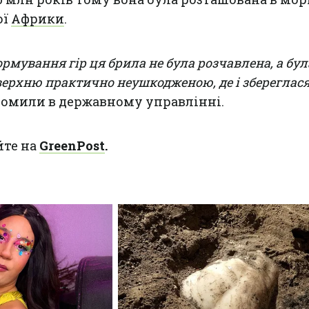
ої
Африки
.
ормування гір ця брила не була розчавлена, а бул
верхню практично неушкодженою, де і збереглася
домили в державному управлінні.
йте на
GreenPost
.