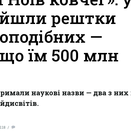
айшли рештки
оподібних —
що їм 500 млн
римали наукові назви — два з них
йдисвітів.
1:18