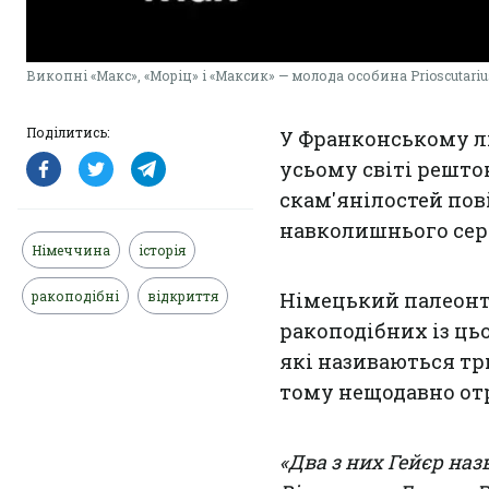
Викопні «Макс», «Моріц» і «Максик» — молода особина Prioscutarius m
Поділитись:
У Франконському лі
усьому світі решто
скам'янілостей пов
навколишнього сер
Німеччина
історія
ракоподібні
відкриття
Німецький палеон
ракоподібних із цьо
які називаються три
тому нещодавно от
«Два з них Гейєр на