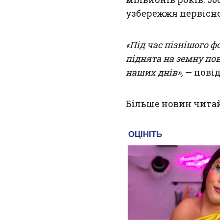
узбережжя первісн
«Під час пізнішого ф
піднята на земну по
наших днів»,
— пові
Більше новин чита