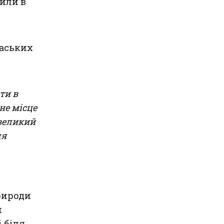
или в
лаських
ти в
не місце
великий
ля
рироди
м
 біля