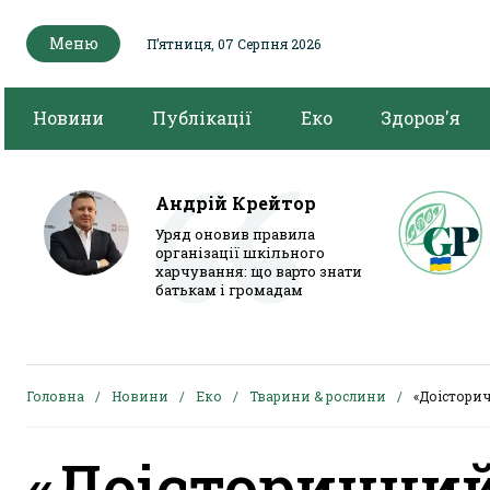
Меню
Пʼятниця, 07 Серпня 2026
Новини
Публікації
Еко
Здоров'я
Андрій Крейтор
Уряд оновив правила
організації шкільного
харчування: що варто знати
батькам і громадам
Головна
Новини
Еко
Тварини & рослини
«Доістори
«Доісторичний 