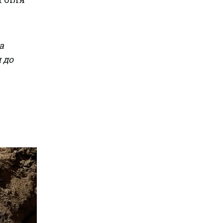
а
 до