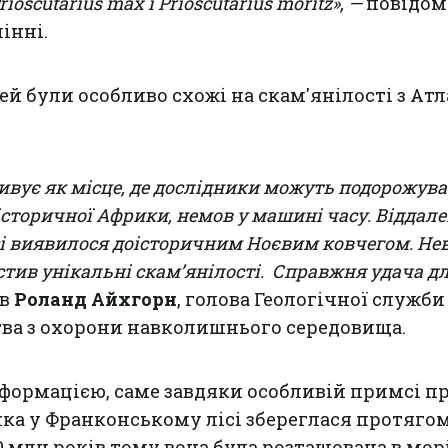
oscutarius max і Prioscutarius moritz», —
повідом
інні.
ей були особливо схожі на скам'янілості з Ат
ивує як місце, де дослідники можуть подорожува
історичної Африки, немов у машині часу. Віддале
сі виявилося доісторичним Ноєвим ковчегом.
Не
тив унікальні скам’янілості.
Справжня удача д
ав
Роланд Айхгорн
, голова Геологічної служби
тва з охорони навколишнього середовища.
нформацією, саме завдяки особливій примсі п
нка у Франконському лісі збереглася протяго
0 млн років тому вона була розташована в морі