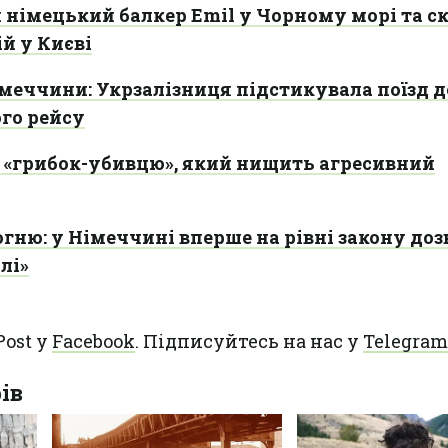
 німецький балкер Emil у Чорному морі та с
й у Києві
меччини: Укрзалізниця підстикувала поїзд д
го рейсу
и «грибок-убивцю», який нищить агресивний
огню: у Німеччині вперше на рівні закону до
лі»
Post у
Facebook
. Підписуйтесь на нас у
Telegram