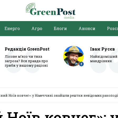
Енерго
Агро
Блоги
Анонси
Розс
Редакція GreenPost
Іван Русєв
Лісове м’ясо чи тиха
Найвідоміший 
загроза? Вся правда про
мандрівник
гриби у вашому раціоні
чний Ноїв ковчег»: у Німеччині знайшли рештки невідомих ракоподі
Ноїв ковчег»: 