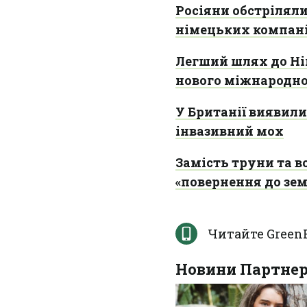
Росіяни обстріляли
німецьких компані
Легший шлях до Ні
нового міжнародно
У Британії виявил
інвазивний мох
Замість труни та в
«повернення до зем
Читайте Green