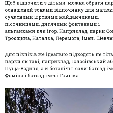
Щоб відпочити з дітьми, можна обрати пар
оснащений зонами відпочинку для малюкі
сучасними ігровими майданчиками,
пісочницями, дитячими фонтанами і
альтанками для ігор. Наприклад, парки Со
Троєщина, Наталка, Перемога, імені Шевче
Для пікніків же ідеально підходять не тіл
парки як такі, наприклад, Голосіївський аб
Пуща-Водиця, а й ботанічні сади: ботсад ім
Фоміна і ботсад імені Гришка.