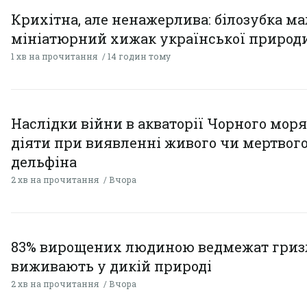
Крихітна, але ненажерлива: білозубка ма
мініатюрний хижак української природ
1 хв на прочитання
14 годин тому
Наслідки війни в акваторії Чорного моря
діяти при виявленні живого чи мертвог
дельфіна
2 хв на прочитання
Вчора
83% вирощених людиною ведмежат гризл
виживають у дикій природі
2 хв на прочитання
Вчора