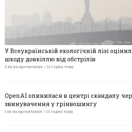
У Всеукраїнській екологічній лізі оціни
шкоду довкіллю від обстрілів
2 хв на прочитання
12 годин тому
OpenAI опинилася в центрі скандалу чер
звинувачення у грінвошингу
1 хв на прочитання
13 годин тому