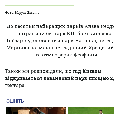
Фото: Маруся Живіна
До десятки найкращих парків Києва неод
потрапили би парк КПІ біля київсько
Гоґвартсу, оновлений парк Наталка, леген
Маріїнка, не менш легендарний Хрещатий
та атмосферна Феофанія.
Також ми розповідали, що
під Києвом
відкривається лавандовий парк площею 2
гектара
.