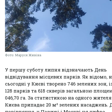
Фото: Маруся Живіна
У першу суботу липня відзначають День
відвідування місцевих парків. Як відомо, 
сьогодні у Києві творено 746 зелених зон, і
128 парків та 618 скверів загальною площе
046,70 га. За статистикою на одного жителя
Києва припадає 20 м² зелених насаджень. 
порівняння, у Парижі і Москві ця цифра