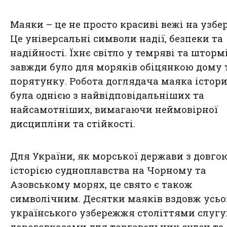
Маяки – це не просто красиві вежі на узбе
Це універсальні символи надії, безпеки та
надійності. Їхнє світло у темряві та шторм
завжди було для моряків обіцянкою дому 
порятунку. Робота доглядача маяка істор
була однією з найвідповідальніших та
найсамотніших, вимагаючи неймовірної
дисципліни та стійкості.
Для України, як морської держави з довго
історією судноплавства на Чорному та
Азовському морях, це свято є також
символічним. Десятки маяків вздовж усьо
українського узбережжя століттями слуг