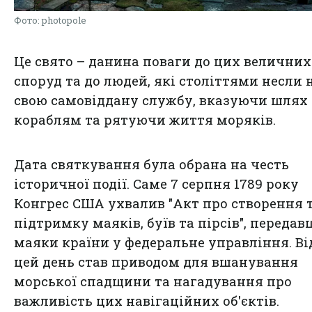
Фото: photopole
Це свято – данина поваги до цих величних
споруд та до людей, які століттями несли 
свою самовіддану службу, вказуючи шлях
кораблям та рятуючи життя моряків.
Дата святкування була обрана на честь
історичної події. Саме 7 серпня 1789 року
Конгрес США ухвалив "Акт про створення 
підтримку маяків, буїв та пірсів", передав
маяки країни у федеральне управління. Ві
цей день став приводом для вшанування
морської спадщини та нагадування про
важливість цих навігаційних об'єктів.