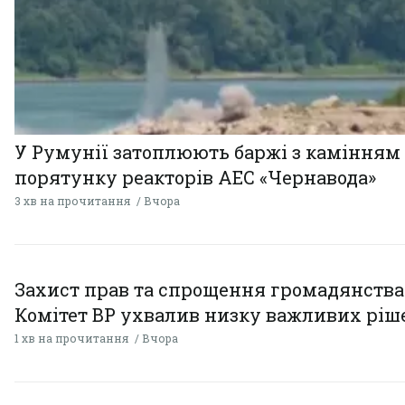
У Румунії затоплюють баржі з камінням
порятунку реакторів АЕС «Чернавода»
3 хв на прочитання
Вчора
Захист прав та спрощення громадянства
Комітет ВР ухвалив низку важливих ріш
1 хв на прочитання
Вчора