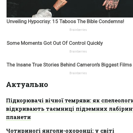
Актуально
Підкорювачі вічної темряви: як спелеолог
відкривають таємниці підземних лабірин
планети
Чотириногі янголи-охоронці: у світі