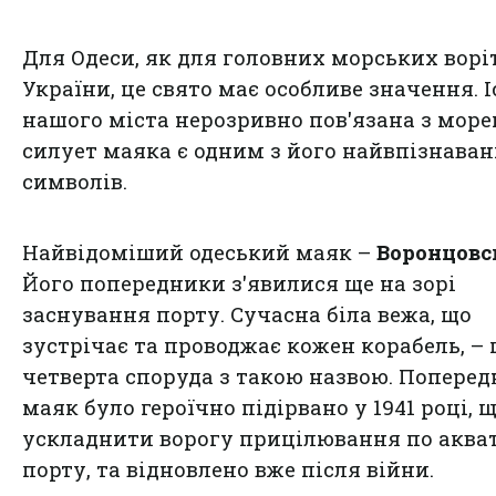
Для Одеси, як для головних морських ворі
України, це свято має особливе значення. І
нашого міста нерозривно пов'язана з море
силует маяка є одним з його найвпізнава
символів.
Найвідоміший одеський маяк –
Воронцовс
Його попередники з'явилися ще на зорі
заснування порту. Сучасна біла вежа, що
зустрічає та проводжає кожен корабель, – 
четверта споруда з такою назвою. Поперед
маяк було героїчно підірвано у 1941 році, 
ускладнити ворогу прицілювання по акват
порту, та відновлено вже після війни.