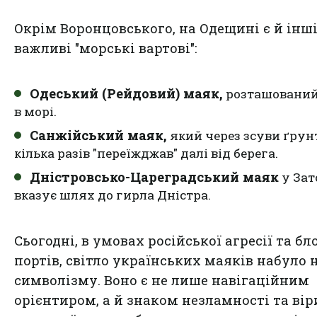
Окрім Воронцовського, на Одещині є й інш
важливі "морські вартові":
Одеський (Рейдовий) маяк,
розташований
в морі.
Санжійський маяк,
який через зсуви ґрун
кілька разів "переїжджав" далі від берега.
Дністровсько-Цареградський маяк
у Зат
вказує шлях до гирла Дністра.
Сьогодні, в умовах російської агресії та б
портів, світло українських маяків набуло 
символізму. Воно є не лише навігаційним
орієнтиром, а й знаком незламності та віри