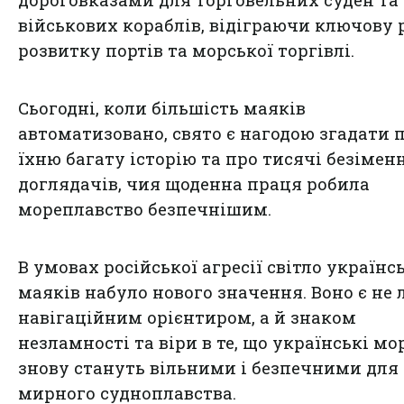
дороговказами для торговельних суден та
військових кораблів, відіграючи ключову 
розвитку портів та морської торгівлі.
Сьогодні, коли більшість маяків
автоматизовано, свято є нагодою згадати 
їхню багату історію та про тисячі безімен
доглядачів, чия щоденна праця робила
мореплавство безпечнішим.
В умовах російської агресії світло українс
маяків набуло нового значення. Воно є не
навігаційним орієнтиром, а й знаком
незламності та віри в те, що українські мо
знову стануть вільними і безпечними для
мирного судноплавства.