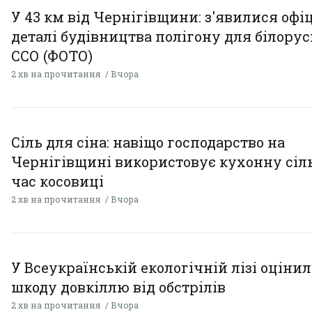
У 43 км від Чернігівщини: з'явилися офі
деталі будівництва полігону для білору
ССО (ФОТО)
2 хв на прочитання
Вчора
Сіль для сіна: навіщо господарство на
Чернігівщині використовує кухонну сіль
час косовиці
2 хв на прочитання
Вчора
У Всеукраїнській екологічній лізі оціни
шкоду довкіллю від обстрілів
2 хв на прочитання
Вчора