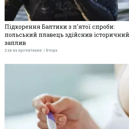
Підкорення Балтики з п'ятої спроби:
польський плавець здійснив історични
заплив
2 хв на прочитання
Вчора