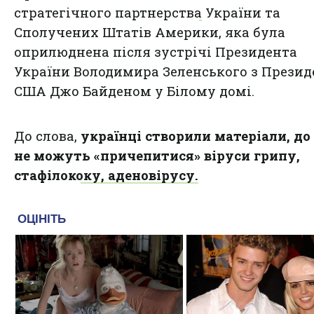
стратегічного партнерства
України та
Сполучених Штатів Америки, яка була
оприлюднена після зустрічі Президента
України Володимира Зеленського з Прези
США Джо Байденом у Білому домі.
До слова,
українці створили матеріали, до
не можуть «причепитися» віруси грипу,
стафілококу, аденовірусу.