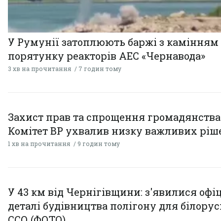
У Румунії затоплюють баржі з камінням
порятунку реакторів АЕС «Чернавода»
3 хв на прочитання
7 годин тому
Захист прав та спрощення громадянства
Комітет ВР ухвалив низку важливих ріш
1 хв на прочитання
9 годин тому
У 43 км від Чернігівщини: з'явилися офі
деталі будівництва полігону для білору
ССО (ФОТО)