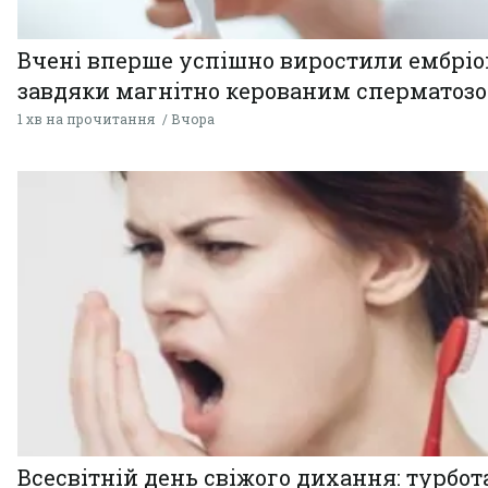
Вчені вперше успішно виростили ембрі
завдяки магнітно керованим сперматоз
1 хв на прочитання
Вчора
Всесвітній день свіжого дихання: турбот