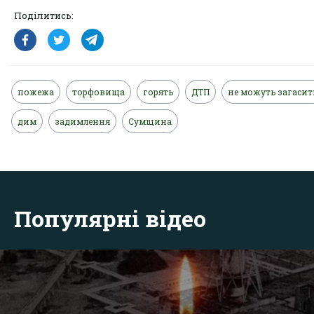
Поділитись:
пожежа
торфовища
горять
ДТП
не можуть загасит
дим
задимлення
Сумщина
Популярні відео