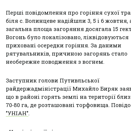
Перші повідомлення про горіння сухої тр
біля с. Волинцеве надійшли 3, 5 і 6 жовтня, 
загальна площа загоряння досягала 15 гект
Вогонь було локалізовано, ліквідовуються
приховані осередки горіння. За даними
рятувальників, причиною загорянь стало
необережне поводження з вогнем.
Заступник голови Путивльської
райдержадміністрації Михайло Биряк зая
що в районі горять землі на території бли
70-80 га, де розташовані торфовища. Повід
"УНІАН"
.