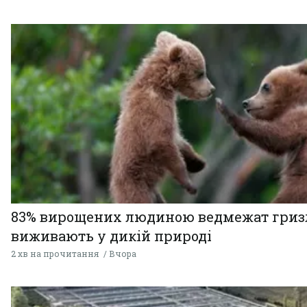
83% вирощених людиною ведмежат гризл
виживають у дикій природі
2 хв на прочитання
Вчора