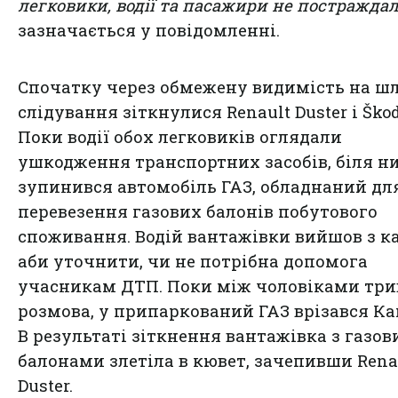
легковики, водії та пасажири не постражда
зазначається у повідомленні.
Спочатку через обмежену видимість на ш
слідування зіткнулися Renault Duster і Škod
Поки водії обох легковиків оглядали
ушкодження транспортних засобів, біля н
зупинився автомобіль ГАЗ, обладнаний дл
перевезення газових балонів побутового
споживання. Водій вантажівки вийшов з ка
аби уточнити, чи не потрібна допомога
учасникам ДТП. Поки між чоловіками три
розмова, у припаркований ГАЗ врізався К
В результаті зіткнення вантажівка з газо
балонами злетіла в кювет, зачепивши Rena
Duster.