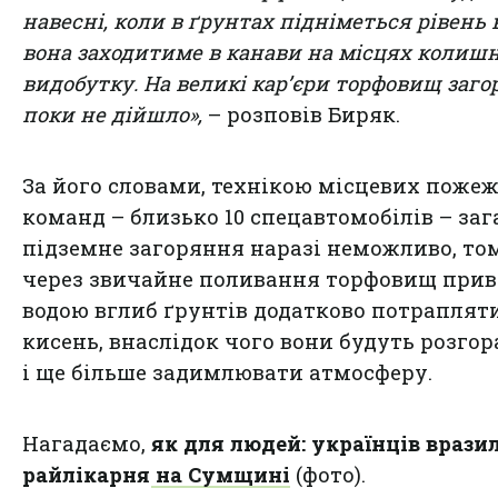
навесні, коли в ґрунтах підніметься рівень 
вона заходитиме в канави на місцях колиш
видобутку. На великі кар’єри торфовищ заг
поки не дійшло»,
– розповів Биряк.
За його словами, технікою місцевих поже
команд – близько 10 спецавтомобілів – за
підземне загоряння наразі неможливо, то
через звичайне поливання торфовищ прив
водою вглиб ґрунтів додатково потраплят
кисень, внаслідок чого вони будуть розгор
і ще більше задимлювати атмосферу.
Нагадаємо,
як для людей: українців врази
райлікарня на Сумщині
(фото).