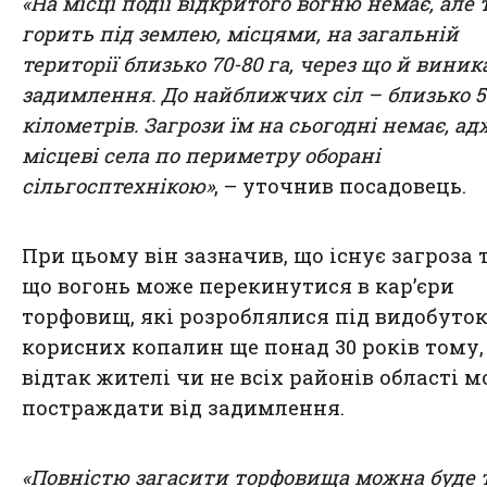
«На місці події відкритого вогню немає, але 
горить під землею, місцями, на загальній
території близько 70-80 га, через що й виник
задимлення. До найближчих сіл – близько 5
кілометрів. Загрози їм на сьогодні немає, ад
місцеві села по периметру оборані
сільгосптехнікою»
, – уточнив посадовець.
При цьому він зазначив, що існує загроза т
що вогонь може перекинутися в кар’єри
торфовищ, які розроблялися під видобуто
корисних копалин ще понад 30 років тому,
відтак жителі чи не всіх районів області 
постраждати від задимлення.
«Повністю загасити торфовища можна буде 