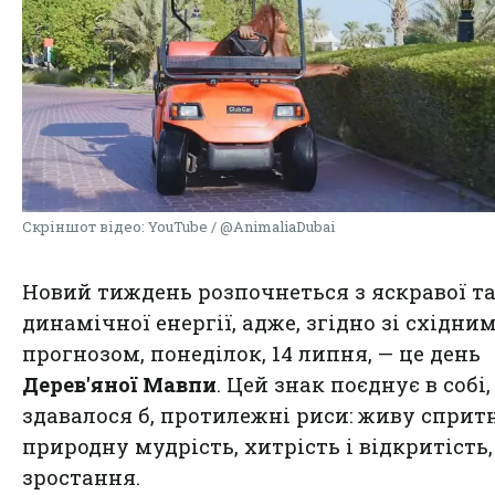
Скріншот відео: YouTube / @AnimaliaDubai
Новий тиждень розпочнеться з яскравої т
динамічної енергії, адже, згідно зі східни
прогнозом, понеділок, 14 липня, — це день
Дерев'яної Мавпи
. Цей знак поєднує в собі,
здавалося б, протилежні риси: живу спритн
природну мудрість, хитрість і відкритість,
зростання.