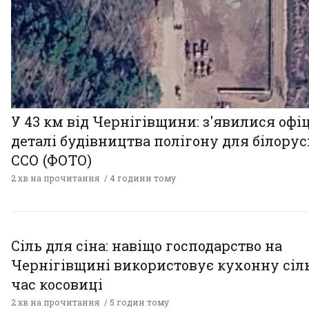
У 43 км від Чернігівщини: з'явилися офі
деталі будівництва полігону для білору
ССО (ФОТО)
2 хв на прочитання
4 години тому
Сіль для сіна: навіщо господарство на
Чернігівщині використовує кухонну сіль
час косовиці
2 хв на прочитання
5 годин тому