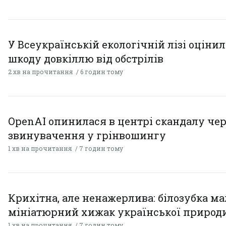
У Всеукраїнській екологічній лізі оціни
шкоду довкіллю від обстрілів
2 хв на прочитання
6 годин тому
OpenAI опинилася в центрі скандалу чер
звинувачення у грінвошингу
1 хв на прочитання
7 годин тому
Крихітна, але ненажерлива: білозубка ма
мініатюрний хижак української природ
1 хв на прочитання
7 годин тому