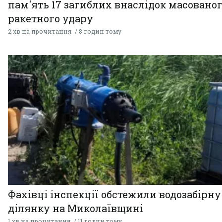
пам'ять 17 загиблих внаслідок масовано
ракетного удару
2 хв на прочитання
8 годин тому
Фахівці інспекції обстежили водозабірну
ділянку на Миколаївщині
1 хв на прочитання
11 годин тому