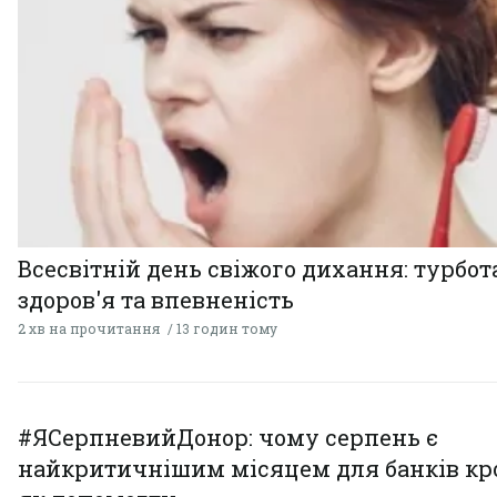
Всесвітній день свіжого дихання: турбот
здоров'я та впевненість
2 хв на прочитання
13 годин тому
#ЯСерпневийДонор: чому серпень є
найкритичнішим місяцем для банків кро