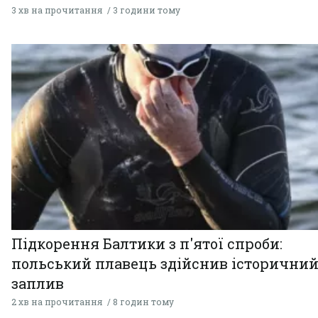
3 хв на прочитання
3 години тому
Підкорення Балтики з п'ятої спроби:
польський плавець здійснив історични
заплив
2 хв на прочитання
8 годин тому