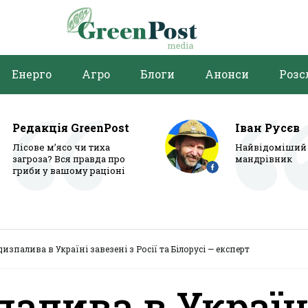
Енерго
Агро
Блоги
Анонси
Розс
Редакція GreenPost
Іван Русєв
Лісове м’ясо чи тиха
Найвідоміший 
загроза? Вся правда про
мандрівник
гриби у вашому раціоні
дизпалива в Україні завезені з Росії та Білорусі — експерт
палива в Україн