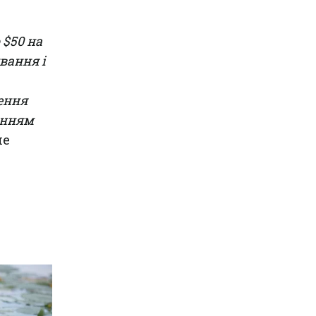
 $50 на
вання і
ення
енням
ше