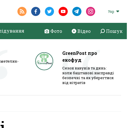
Укр
лідування
Фото
Відео
Пошук
GreenPost про
екофуд
метелик-
Сезон кавунів та динь:
коли баштанові насправді
безпечні та як уберегтися
від нітратів
і