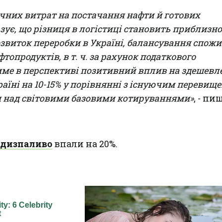
чних витрат на постачання нафти й готових
ує, що різниця в логістиці становить приблизно
озвиток переробки в Україні, балансування спожи
топродуктів, в т. ч. за рахунок податкового
ме в перспективі позитивний вплив на здешевл
раїні на 10-15% у порівнянні з існуючим перевищ
н над світовими базовими котируваннями»
, - пи
 дизпаливо
впали на 20%.