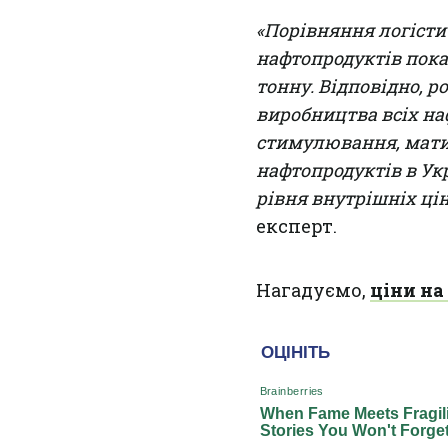
«Порівняння логісти
нафтопродуктів показ
тонну. Відповідно, р
виробництва всіх наф
стимулювання, мати
нафтопродуктів в Ук
рівня внутрішніх ці
експерт.
Нагадуємо,
ціни на