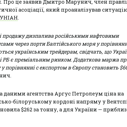
. Про це заявив Дмитро Марунич, член правл
тичної асоціації, який проаналізував ситуаці
УНІАН
.
ті продажу дизпалива російськими нафтовими
сами через порти Балтійського моря у порівнянн
ться українським трейдерам, свідчать, що Украї
 і РБ є преміальним ринком. Додаткова маржа п
 у порівнянні с експортом в Європу становить $60
нич.
за даними агентства Аргус Петролеум ціна на
сько-білоруському кордоні напряму у Вентсп
овила $262 за тонну, а для України — приблиз