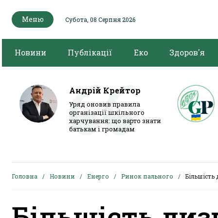
Меню
Субота, 08 Серпня 2026
Новини
Публікації
Еко
Здоров'я
Андрій Крейтор
Уряд оновив правила
організації шкільного
харчування: що варто знати
батькам і громадам
Головна
Новини
Енерго
Ринок пального
Більшість 
Більшість диз