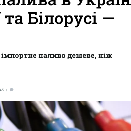
ї та Білорусі —
у імпортне паливо дешеве, ніж
:45