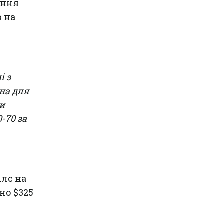
іння
ю на
і з
на для
ри
-70 за
ілс на
но $325