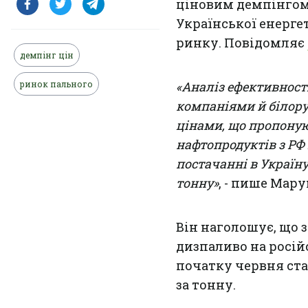
ціновим демпінгом
Української енерге
ринку. Повідомляє
демпінг цін
ринок пального
«Аналіз ефективнос
компаніями й білору
цінами, що пропоную
нафтопродуктів з РФ
постачанні в Україну
тонну»
, - пише Мару
Він наголошує, що 
дизпаливо на росій
початку червня стан
за тонну.