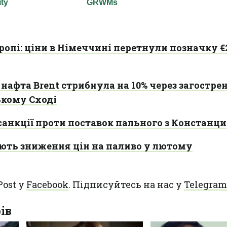
опі: ціни в Німеччині перетнули позначку €2
нафта Brent стрибнула на 10% через загостре
ькому Сході
санкції проти поставок пального з Констанци
ють зниження цін на паливо у лютому
Post у
Facebook
. Підписуйтесь на нас у
Telegram