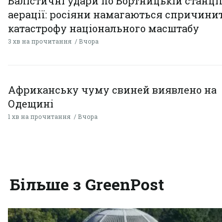
Балістичні удари по Бортницькій станці
аерації: росіяни намагаються спричини
катастрофу національного масштабу
3 хв на прочитання
Вчора
Африканську чуму свиней виявлено на
Одещині
1 хв на прочитання
Вчора
Більше з GreenPost