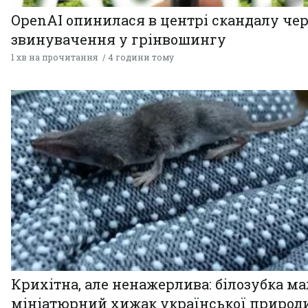
OpenAI опинилася в центрі скандалу чер
звинувачення у грінвошингу
1 хв на прочитання
4 години тому
Крихітна, але ненажерлива: білозубка ма
мініатюрний хижак української природ