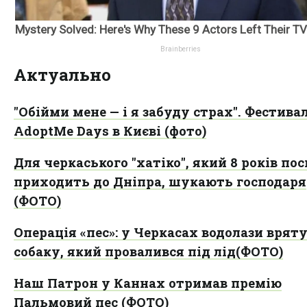
Актуально
"Обійми мене — і я забуду страх". Фестива
AdoptMe Days в Києві (фото)
Для черкаського "хатіко", який 8 років пос
приходить до Дніпра, шукають господаря
(ФОТО)
Операція «пес»: у Черкасах водолази врят
собаку, який провалився під лід(ФОТО)
Наш Патрон у Каннах отримав премію
Пальмовий пес (ФОТО)