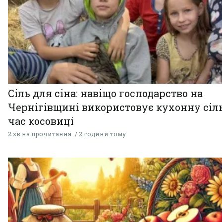
Сіль для сіна: навіщо господарство на
Чернігівщині використовує кухонну сіль
час косовиці
2 хв на прочитання
2 години тому