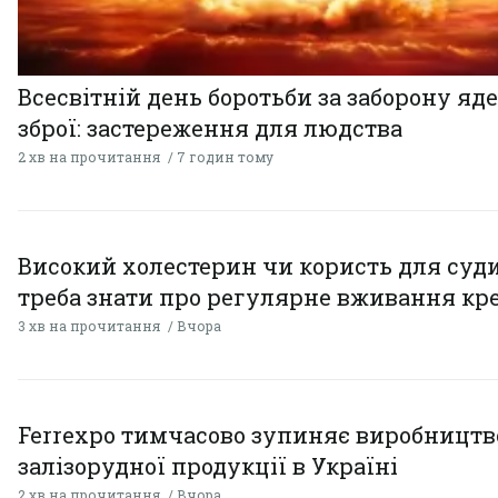
Всесвітній день боротьби за заборону яд
зброї: застереження для людства
2 хв на прочитання
7 годин тому
Високий холестерин чи користь для суди
треба знати про регулярне вживання кр
3 хв на прочитання
Вчора
Ferrexpo тимчасово зупиняє виробництв
залізорудної продукції в Україні
2 хв на прочитання
Вчора