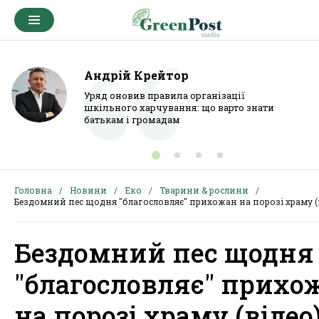
Андрій Крейтор
Уряд оновив правила організації
шкільного харчування: що варто знати
батькам і громадам
Головна
Новини
Еко
Тварини & рослини
Бездомний пес щодня "благословляє" прихожан на порозі храму (
Бездомний пес щодня
"благословляє" прихо
на порозі храму (відео