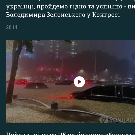
українці, пройдемо гідно та успішно - в
Володимира Зеленського у Конгресі
28:14
Найсильніша за 115 років злива обрушил