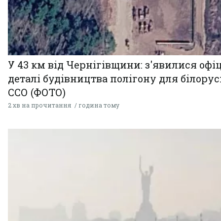
У 43 км від Чернігівщини: з'явилися офі
деталі будівництва полігону для білору
ССО (ФОТО)
2 хв на прочитання
година тому