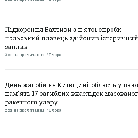
Підкорення Балтики з п'ятої спроби:
польський плавець здійснив історични
заплив
2 хв на прочитання
Вчора
День жалоби на Київщині: область ушан
пам'ять 17 загиблих внаслідок масовано
ракетного удару
2 хв на прочитання
Вчора