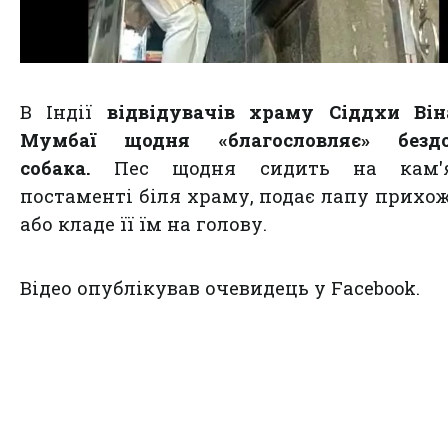
В Індії
відвідувачів храму Сіддхи Ві
Мумбаї щодня «благословляє» безд
собака.
Пес щодня сидить на кам'
постаменті біля храму, подає лапу прихо
або кладе її їм на голову.
Відео опублікував очевидець у Facebook.