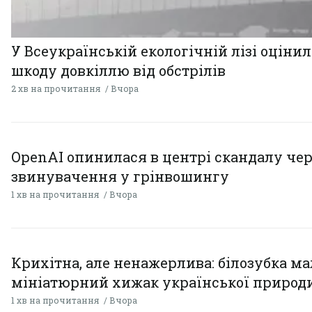
У Всеукраїнській екологічній лізі оціни
шкоду довкіллю від обстрілів
2 хв на прочитання
Вчора
OpenAI опинилася в центрі скандалу чер
звинувачення у грінвошингу
1 хв на прочитання
Вчора
Крихітна, але ненажерлива: білозубка ма
мініатюрний хижак української природ
1 хв на прочитання
Вчора