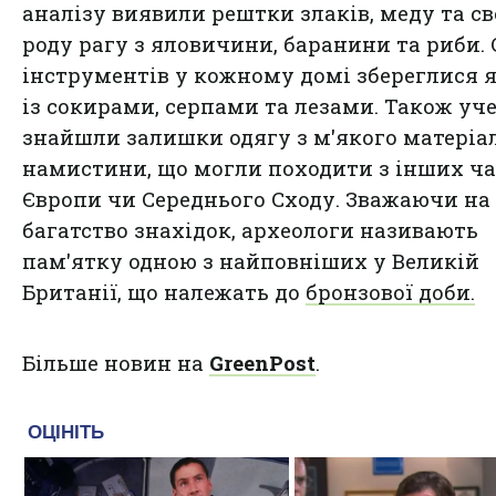
аналізу виявили рештки злаків, меду та св
роду рагу з яловичини, баранини та риби. 
інструментів у кожному домі збереглися
із сокирами, серпами та лезами. Також уч
знайшли залишки одягу з м'якого матеріа
намистини, що могли походити з інших ч
Європи чи Середнього Сходу. Зважаючи на
багатство знахідок, археологи називають
пам'ятку одною з найповніших у Великій
Британії, що належать до
бронзової доби.
Більше новин на
GreenPost
.