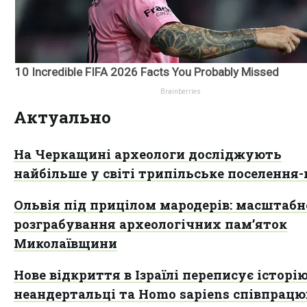
Актуально
На Черкащині археологи досліджують
найбільше у світі трипільське поселення-
Ольвія під прицілом мародерів: масштабн
розграбування археологічних пам’яток
Миколаївщини
Нове відкриття в Ізраїлі переписує історію
неандертальці та Homo sapiens співпрац