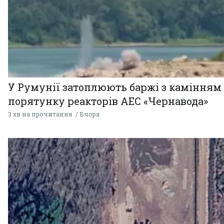
У Румунії затоплюють баржі з камінням
порятунку реакторів АЕС «Чернавода»
3 хв на прочитання
Вчора