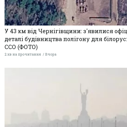
У 43 км від Чернігівщини: з'явилися офі
деталі будівництва полігону для білору
ССО (ФОТО)
2 хв на прочитання
Вчора