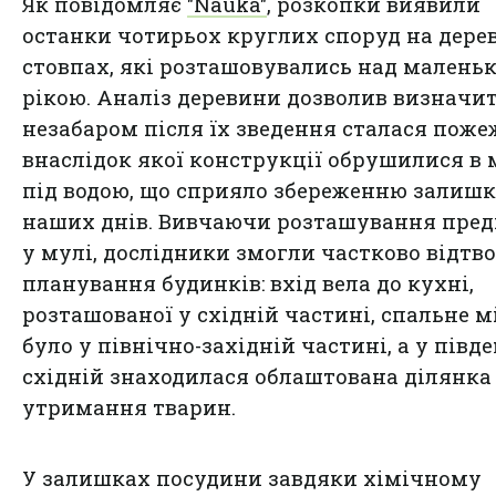
Як повідомляє
"Nauka"
, розкопки виявили
останки чотирьох круглих споруд на дере
стовпах, які розташовувались над малень
рікою. Аналіз деревини дозволив визначит
незабаром після їх зведення сталася поже
внаслідок якої конструкції обрушилися в 
під водою, що сприяло збереженню залишк
наших днів. Вивчаючи розташування пред
у мулі, дослідники змогли частково відтв
планування будинків: вхід вела до кухні,
розташованої у східній частині, спальне м
було у північно-західній частині, а у півд
східній знаходилася облаштована ділянка
утримання тварин.
У залишках посудини завдяки хімічному