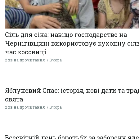
Сіль для сіна: навіщо господарство на
Чернігівщині використовує кухонну сіль
час косовиці
2 хв на прочитання
Вчора
Яблуневий Спас: історія, нові дати та тра
свята
2 хв на прочитання
Вчора
Всесвітній день боротьби за заборону яд