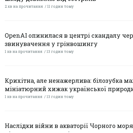
2 хв на прочитання
11 годин тому
OpenAI опинилася в центрі скандалу чер
звинувачення у грінвошингу
1 хв на прочитання
13 годин тому
Крихітна, але ненажерлива: білозубка ма
мініатюрний хижак української природ
1 хв на прочитання
13 годин тому
Наслідки війни в акваторії Чорного моря