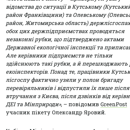
відомства до ситуації в Кутському (Кутськи
район Франківщини) та Олевському (Олевсь
район, Житомирська область) держлісгоспах
обох цих держпідприємствах проводяться
незаконні рубки, що підтверджено актами
Державної екологічної інспекції та приписа
Але керівники підприємств не тільки
здійснюють такі рубки, а й перешкоджають 
екоінспекторів. Понад те, працівники Кутсь
лісгоспу фактично узяли у полон бригаду
перевіряльників і відпустили їх лише після
втручання з Києва, після дзвінків від керів
ДЕІ та Мінприроди»,
– повідомив
GreenPost
учасник пікету Олександр Яровий.