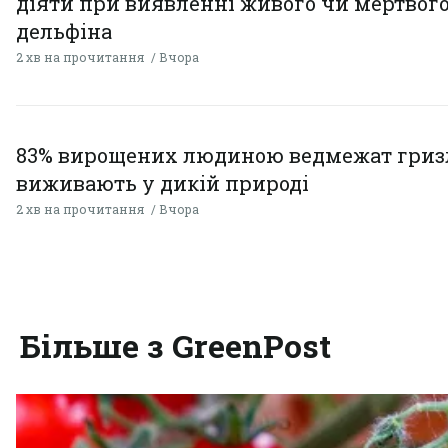
діяти при виявленні живого чи мертвог
дельфіна
2 хв на прочитання
Вчора
83% вирощених людиною ведмежат гризл
виживають у дикій природі
2 хв на прочитання
Вчора
Більше з GreenPost