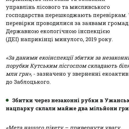
управлінь лісового та мисливського
господарства перешкоджають перевіркам. 
перевірки проводилися за заявами грома
Державною екологічною інспекцією
(ДЕІ) наприкінці минулого, 2019 року.
«За даними екоінспекції збитки за незаконн
порубки Кутським лісгоспом складають біля
млн грн»,
- зазначено у зверненні екоактив
до Заблоцького.
Збитки через незаконні рубки в Ужансь
нацпарку склали майже два мільйони гри
«Мета нашого пікету – привернути увагу