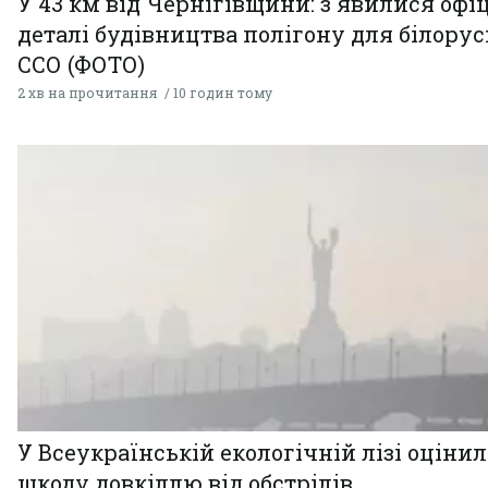
У 43 км від Чернігівщини: з'явилися офі
деталі будівництва полігону для білору
ССО (ФОТО)
2 хв на прочитання
10 годин тому
У Всеукраїнській екологічній лізі оціни
шкоду довкіллю від обстрілів