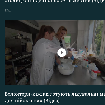
столицю Південної Кореї: є жертви (ВІДЕ
1:51
Волонтери-хіміки готують лікувальні ма
для військових (Відео)