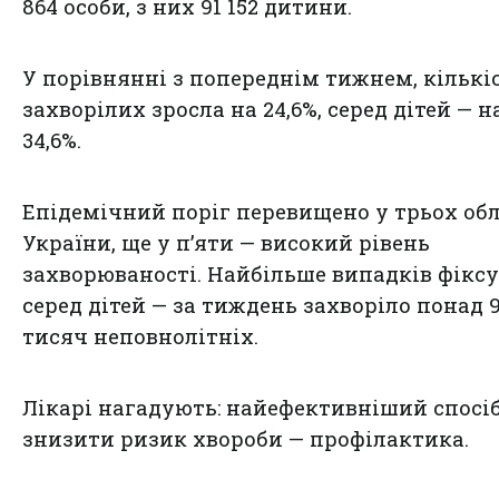
864 особи, з них 91 152 дитини.
У порівнянні з попереднім тижнем, кількі
захворілих зросла на 24,6%, серед дітей — н
34,6%.
Епідемічний поріг перевищено у трьох об
України, ще у п’яти — високий рівень
захворюваності. Найбільше випадків фікс
серед дітей — за тиждень захворіло понад 
тисяч неповнолітніх.
Лікарі нагадують: найефективніший спосі
знизити ризик хвороби — профілактика.