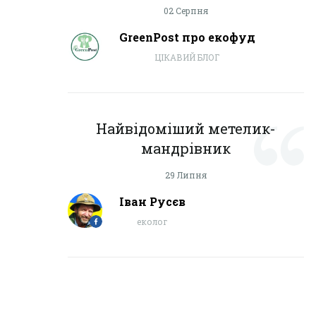
02 Серпня
GreenPost про екофуд
ЦІКАВИЙ БЛОГ
Найвідоміший метелик-
мандрівник
29 Липня
Іван Русєв
еколог