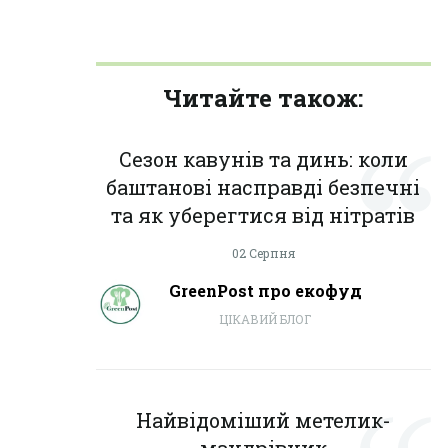
Читайте також:
Сезон кавунів та динь: коли
баштанові насправді безпечні
та як уберегтися від нітратів
02 Серпня
GreenPost про екофуд
ЦІКАВИЙ БЛОГ
Найвідоміший метелик-
мандрівник