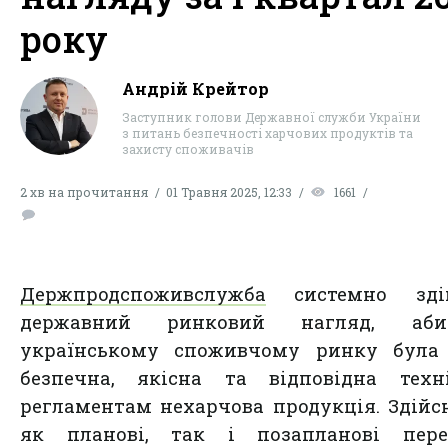
року
Андрій Крейтор
Заступник голови Державної служби України
з питань безпечності харчових продуктів та
захисту споживачів
2 хв на прочитання
01 Травня 2025, 12:33
1661
Держпродспоживслужба
системно зді
державний ринковий нагляд, аб
українському споживчому ринку була
безпечна, якісна та відповідна техн
регламентам нехарчова продукція. Здій
як планові, так і позапланові перев