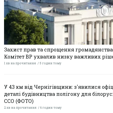
Захист прав та спрощення громадянства
Комітет ВР ухвалив низку важливих ріш
1 хв на прочитання
5 годин тому
У 43 км від Чернігівщини: з'явилися офі
деталі будівництва полігону для білору
ССО (ФОТО)
2 хв на прочитання
6 годин тому