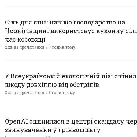
Сіль для сіна: навіщо господарство на
Чернігівщині використовує кухонну сіль
час косовиці
2 хв на прочитання
7 годин тому
У Всеукраїнській екологічній лізі оціни
шкоду довкіллю від обстрілів
2 хв на прочитання
8 годин тому
OpenAI опинилася в центрі скандалу чер
звинувачення у грінвошингу