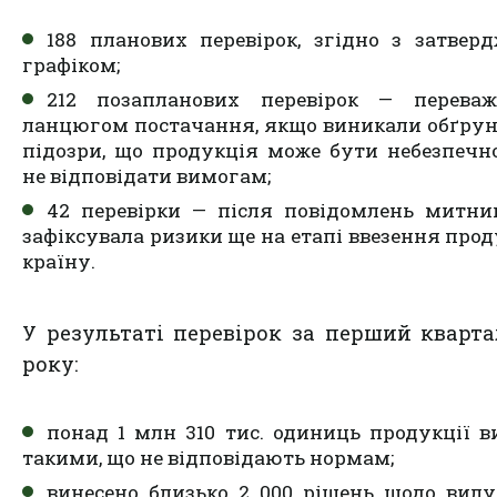
188 планових перевірок, згідно з затвер
графіком;
212 позапланових перевірок — перева
ланцюгом постачання, якщо виникали обґрун
підозри, що продукція може бути небезпечн
не відповідати вимогам;
42 перевірки — після повідомлень митниц
зафіксувала ризики ще на етапі ввезення прод
країну.
У результаті перевірок за перший кварта
року:
понад 1 млн 310 тис. одиниць продукції в
такими, що не відповідають нормам;
винесено близько 2 000 рішень щодо вилу