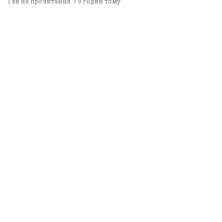
1 хв на прочитання
9 годин тому