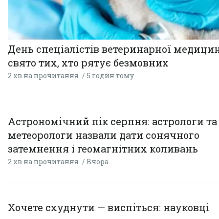
День спеціалістів ветеринарної медицин
свято тих, хто рятує безмовних
2 хв на прочитання
5 годин тому
Астрономічний пік серпня: астрологи та
метеорологи назвали дати сонячного
затемнення і геомагнітних коливань
2 хв на прочитання
Вчора
Хочете схуднути — виспіться: науковці