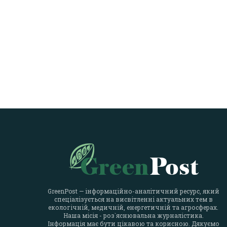
GreenPost — інформаційно-аналітичний ресурс, який
спеціалізується на висвітленні актуальних тем в
екологічній, медичній, енергетичній та агросферах.
Наша місія - роз`яснювальна журналістика.
Інформація має бути цікавою та корисною. Дякуємо