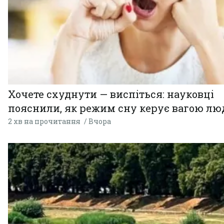
Хочете схуднути — виспіться: науковці
пояснили, як режим сну керує вагою л
2 хв на прочитання
Вчора