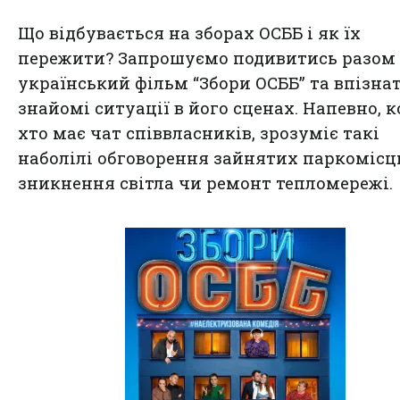
Що відбувається на зборах ОСББ і як їх
пережити? Запрошуємо подивитись разом
український фільм “Збори ОСББ” та впізна
знайомі ситуації в його сценах. Напевно, 
хто має чат співвласників, зрозуміє такі
наболілі обговорення зайнятих паркомісц
зникнення світла чи ремонт тепломережі.