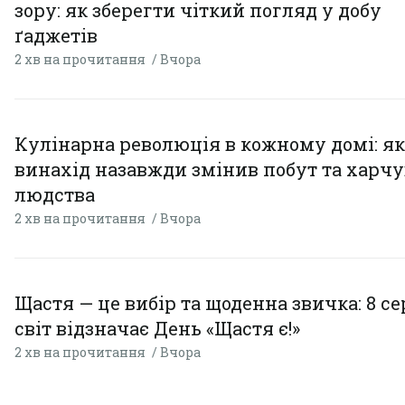
зору: як зберегти чіткий погляд у добу
ґаджетів
2 хв на прочитання
Вчора
Кулінарна революція в кожному домі: як
винахід назавжди змінив побут та харч
людства
2 хв на прочитання
Вчора
Щастя — це вибір та щоденна звичка: 8 с
світ відзначає День «Щастя є!»
2 хв на прочитання
Вчора