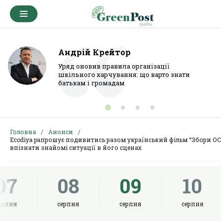
Андрій Крейтор
Уряд оновив правила організації
шкільного харчування: що варто знати
батькам і громадам
Головна
Анонси
Ecodiya pапрошує подивитись разом український фільм “Збори ОС
впізнати знайомі ситуації в його сценах
07
08
09
10
ерпня
серпня
серпня
серпня