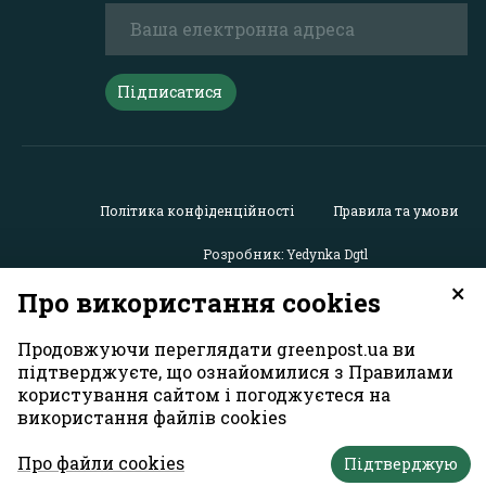
Підписатися
Політика конфіденційності
Правила та умови
Розробник: Yedynka Dgtl
×
Про використання cookies
Усі права захищені. Матеріали із сайту
«GreenPost»
можу
Продовжуючи переглядати greenpost.ua ви
використовуватися іншими користувачами безкоштовн
обов’язковим активним гіперпосиланням на
підтверджуєте, що ознайомилися з Правилами
https://greenpost.ua
, розміщеним у першому абзаці матер
користування сайтом і погоджуєтеся на
Також активне гіперпосилання на сайт
greenpost.ua
необ
використання файлів cookies
разі використання частини матеріалу. Відповідальність
зміст рекламних матеріалів несе рекламодавець. Думк
Про файли cookies
Підтверджую
авторів матеріалів може не збігатися з позицією редакц