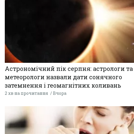
Астрономічний пік серпня: астрологи та
метеорологи назвали дати сонячного
затемнення і геомагнітних коливань
2 хв на прочитання
Вчора